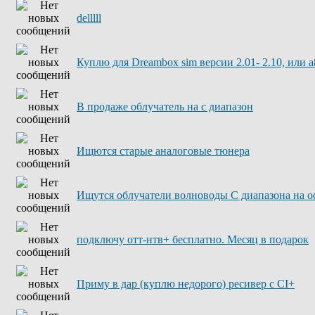
delllll
Куплю для Dreambox sim версии 2.01- 2.10, или а
В продаже облучатель на с диапазон
Ищются старые аналоговые тюнера
Ищутся облучатели волноводы С диапазона на о
подключу отт-нтв+ бесплатно. Месяц в подарок
Приму в дар (куплю недорого) ресивер с CI+