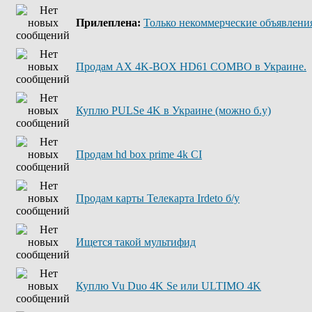
Прилеплена:
Только некоммерческие объявления
Продам AX 4K-BOX HD61 COMBO в Украине.
Куплю PULSe 4K в Украине (можно б.у)
Продам hd box prime 4k CI
Продам карты Телекарта Irdeto б/у
Ищется такой мультифид
Куплю Vu Duo 4K Se или ULTIMO 4K