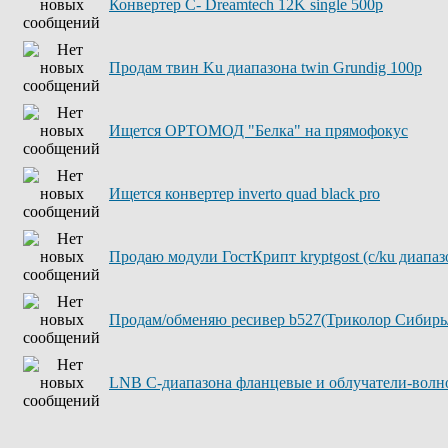
Конвертер С- Dreamtech 12K single 500р
Продам твин Ku диапазона twin Grundig 100р
Ищется ОРТОМОД "Белка" на прямофокус
Ищется конвертер inverto quad black pro
Продаю модули ГостКрипт kryptgost (с/ku диапа
Продам/обменяю ресивер b527(Триколор Сибирь
LNB C-диапазона фланцевые и облучатели-волн