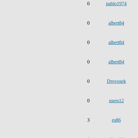
0
pablo1974
0
albert84
0
albert84
0
albert84
0
Drovosek
0
users12
3
es86