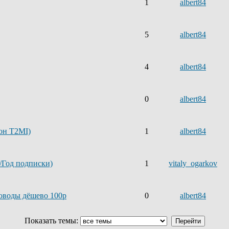
1
albert84
5
albert84
4
albert84
0
albert84
зон T2MI)
1
albert84
/Год подписки)
1
vitaly_ogarkov
оводы дёшево 100р
0
albert84
Показать темы: