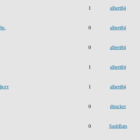
1
albert84
8р.
0
albert84
0
albert84
1
albert84
фсет
1
albert84
0
dtracker
0
SashBats