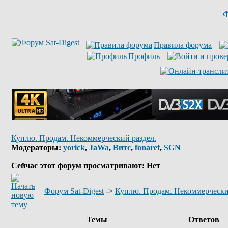
Ф
Правила форума
Профиль
Куплю. Продам. Некоммерческий раздел.
Модераторы:
yorick
,
JaWa
,
Витс
,
fonaref
,
SGN
Сейчас этот форум просматривают: Нет
Форум Sat-Digest
->
Куплю. Продам. Некоммерчески
Темы
Ответов