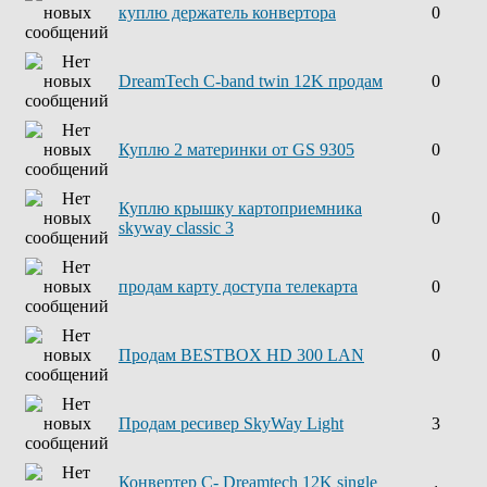
куплю держатель конвертора
0
DreamTech C-band twin 12K продам
0
Куплю 2 материнки от GS 9305
0
Куплю крышку картоприемника
0
skyway classic 3
продам карту доступа телекарта
0
Продам BESTBOX HD 300 LAN
0
Продам ресивер SkyWay Light
3
Конвертер С- Dreamtech 12K single