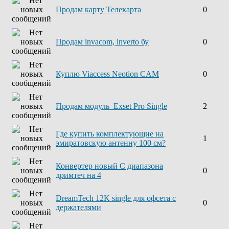
Продам карту Телекарта
0
Продам invacom, inverto бу
0
Куплю Viaccess Neotion CAM
0
Продам модуль Exset Pro Single
2
Где купить комплектующие на
1
эмиратовскую антенну 100 см?
Конвертер новый С диапазона
0
дримтеч на 4
DreamTech 12K single для офсета с
0
держателями