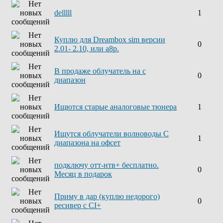
delllll
1
Куплю для Dreambox sim версии
0
2.01- 2.10, или а8р.
В продаже облучатель на с
0
диапазон
Ищются старые аналоговые тюнера
1
Ищутся облучатели волноводы С
1
диапазона на офсет
подключу отт-нтв+ бесплатно.
0
Месяц в подарок
Приму в дар (куплю недорого)
0
ресивер с CI+