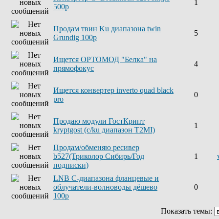
1
500р
Продам твин Ku диапазона twin
5
Grundig 100р
Ищется ОРТОМОД "Белка" на
4
прямофокус
Ищется конвертер inverto quad black
0
pro
Продаю модули ГостКрипт
1
kryptgost (с/ku диапазон T2MI)
Продам/обменяю ресивер
b527(Триколор Сибирь/Год
1
подписки)
LNB C-диапазона фланцевые и
облучатели-волноводы дёшево
0
100р
Показать темы: