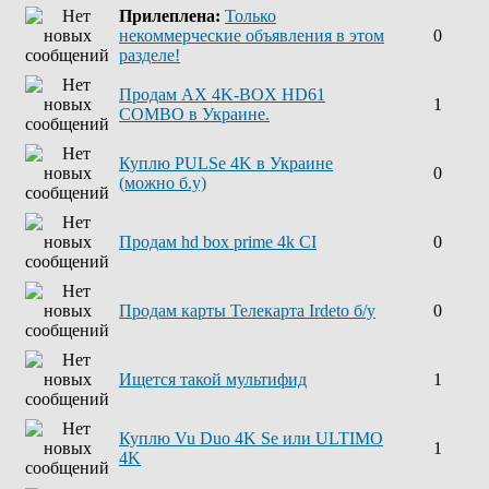
Прилеплена:
Только
некоммерческие объявления в этом
0
разделе!
Продам AX 4K-BOX HD61
1
COMBO в Украине.
Куплю PULSe 4K в Украине
0
(можно б.у)
Продам hd box prime 4k CI
0
Продам карты Телекарта Irdeto б/у
0
Ищется такой мультифид
1
Куплю Vu Duo 4K Se или ULTIMO
1
4K