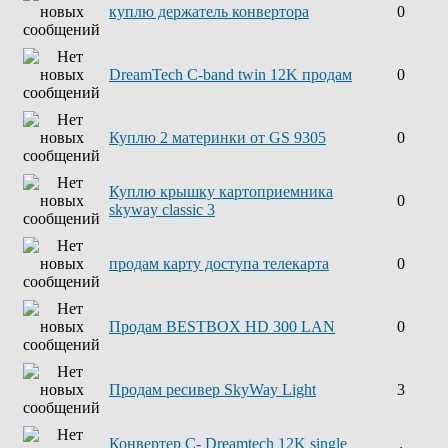
куплю держатель конвертора
0
DreamTech C-band twin 12K продам
0
Куплю 2 материнки от GS 9305
0
Куплю крышку картоприемника
0
skyway classic 3
продам карту доступа телекарта
0
Продам BESTBOX HD 300 LAN
0
Продам ресивер SkyWay Light
3
Конвертер С- Dreamtech 12K single