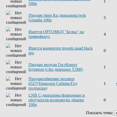
1
500р
Продам твин Ku диапазона twin
5
Grundig 100р
Ищется ОРТОМОД "Белка" на
4
прямофокус
Ищется конвертер inverto quad black
0
pro
Продаю модули ГостКрипт
1
kryptgost (с/ku диапазон T2MI)
Продам/обменяю ресивер
b527(Триколор Сибирь/Год
1
подписки)
LNB C-диапазона фланцевые и
облучатели-волноводы дёшево
0
100р
Показать темы: