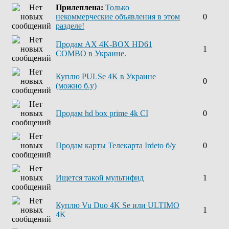
Прилеплена:
Только
некоммерческие объявления в этом
0
разделе!
Продам AX 4K-BOX HD61
1
COMBO в Украине.
Куплю PULSe 4K в Украине
0
(можно б.у)
Продам hd box prime 4k CI
0
Продам карты Телекарта Irdeto б/у
0
Ищется такой мультифид
1
Куплю Vu Duo 4K Se или ULTIMO
1
4K