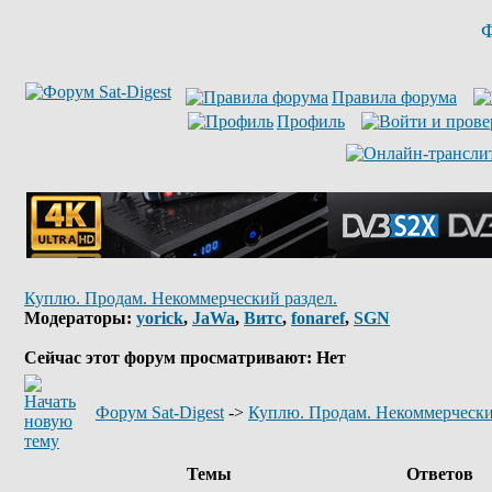
Ф
Правила форума
Профиль
Куплю. Продам. Некоммерческий раздел.
Модераторы:
yorick
,
JaWa
,
Витс
,
fonaref
,
SGN
Сейчас этот форум просматривают: Нет
Форум Sat-Digest
->
Куплю. Продам. Некоммерчески
Темы
Ответов