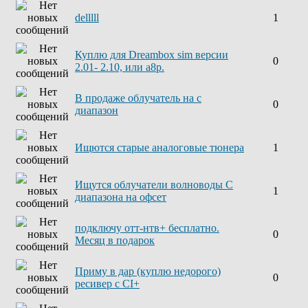
delllll
1
Куплю для Dreambox sim версии
0
2.01- 2.10, или а8р.
В продаже облучатель на с
0
диапазон
Ищются старые аналоговые тюнера
1
Ищутся облучатели волноводы С
1
диапазона на офсет
подключу отт-нтв+ бесплатно.
0
Месяц в подарок
Приму в дар (куплю недорого)
0
ресивер с CI+