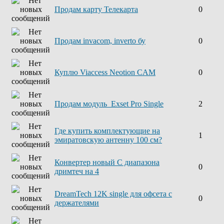
Продам карту Телекарта
0
Продам invacom, inverto бу
0
Куплю Viaccess Neotion CAM
0
Продам модуль Exset Pro Single
2
Где купить комплектующие на
1
эмиратовскую антенну 100 см?
Конвертер новый С диапазона
0
дримтеч на 4
DreamTech 12K single для офсета с
0
держателями