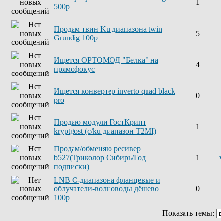
1
500р
Продам твин Ku диапазона twin
5
Grundig 100р
Ищется ОРТОМОД "Белка" на
4
прямофокус
Ищется конвертер inverto quad black
0
pro
Продаю модули ГостКрипт
1
kryptgost (с/ku диапазон T2MI)
Продам/обменяю ресивер
b527(Триколор Сибирь/Год
1
подписки)
LNB C-диапазона фланцевые и
облучатели-волноводы дёшево
0
100р
Показать темы: