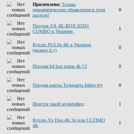
Прилеплена:
Только
некоммерческие объявления в этом
0
разделе!
Продам AX 4K-BOX HD61
1
COMBO в Украине.
Куплю PULSe 4K в Украине
0
(можно б.у)
Продам hd box prime 4k CI
0
Продам карты Телекарта Irdeto б/у
0
Ищется такой мультифид
1
Куплю Vu Duo 4K Se или ULTIMO
1
4K