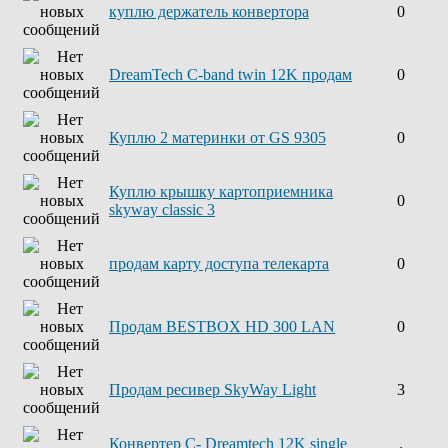
куплю держатель конвертора
0
DreamTech C-band twin 12K продам
0
Куплю 2 материнки от GS 9305
0
Куплю крышку картоприемника
0
skyway classic 3
продам карту доступа телекарта
0
Продам BESTBOX HD 300 LAN
0
Продам ресивер SkyWay Light
3
Конвертер С- Dreamtech 12K single