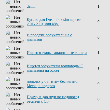
delllll
1
Куплю для Dreambox sim версии
0
2.01- 2.10, или а8р.
В продаже облучатель на с
0
диапазон
Ищются старые аналоговые тюнера
1
Ищутся облучатели волноводы С
1
диапазона на офсет
подключу отт-нтв+ бесплатно.
0
Месяц в подарок
Приму в дар (куплю недорого)
0
ресивер с CI+