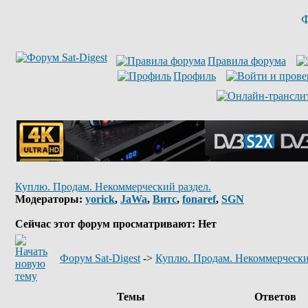
Ф
Правила форума
Профиль
Куплю. Продам. Некоммерческий раздел.
Модераторы:
yorick
,
JaWa
,
Витс
,
fonaref
,
SGN
Сейчас этот форум просматривают: Нет
Форум Sat-Digest
->
Куплю. Продам. Некоммерчески
Темы
Ответов