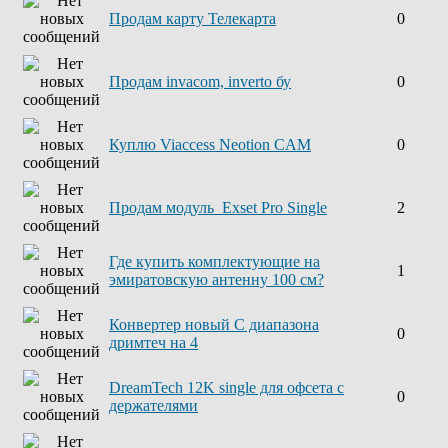
Продам карту Телекарта
0
Продам invacom, inverto бу
0
Куплю Viaccess Neotion CAM
0
Продам модуль Exset Pro Single
2
Где купить комплектующие на
1
эмиратовскую антенну 100 см?
Конвертер новый С диапазона
0
дримтеч на 4
DreamTech 12K single для офсета с
0
держателями