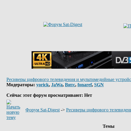
Ресиверы цифрового телевидения и мультимедийные устройс
Модераторы:
yorick
,
JaWa
,
Витс
,
fonaref
,
SGN
Сейчас этот форум просматривают: Нет
Форум Sat-Digest
->
Ресиверы цифрового телевиден
Темы