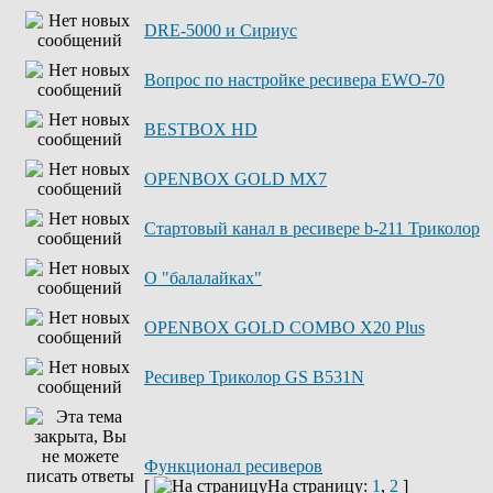
DRE-5000 и Сириус
Вопрос по настройке ресивера EWO-70
BESTBOX HD
OPENBOX GOLD MX7
Стартовый канал в ресивере b-211 Триколор
О "балалайках"
OPENBOX GOLD COMBO X20 Plus
Ресивер Триколор GS B531N
Функционал ресиверов
[
На страницу:
1
,
2
]