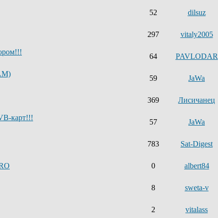
52
dilsuz
297
vitaly2005
ром!!!
64
PAVLODAR
AM)
59
JaWa
369
Лисичанец
B-карт!!!
57
JaWa
783
Sat-Digest
PRO
0
albert84
8
sweta-v
2
vitalass