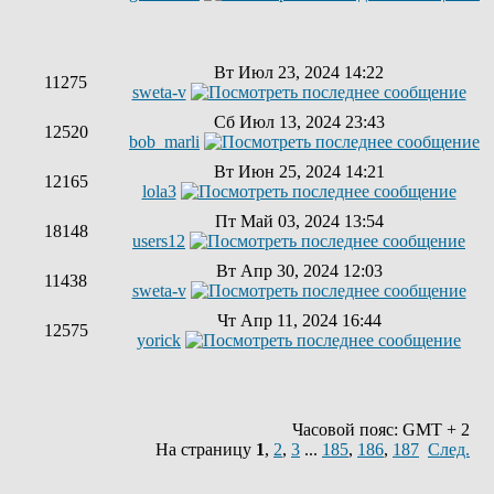
Вт Июл 23, 2024 14:22
11275
sweta-v
Сб Июл 13, 2024 23:43
12520
bob_marli
Вт Июн 25, 2024 14:21
12165
lola3
Пт Май 03, 2024 13:54
18148
users12
Вт Апр 30, 2024 12:03
11438
sweta-v
Чт Апр 11, 2024 16:44
12575
yorick
Часовой пояс: GMT + 2
На страницу
1
,
2
,
3
...
185
,
186
,
187
След.