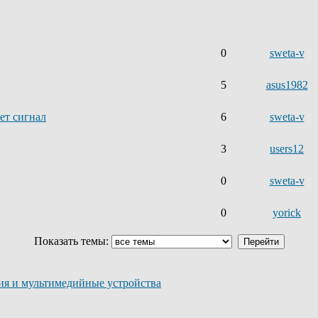
0
sweta-v
5
asus1982
ет сигнал
6
sweta-v
3
users12
0
sweta-v
0
yorick
Показать темы:
ия и мультимедийные устройства