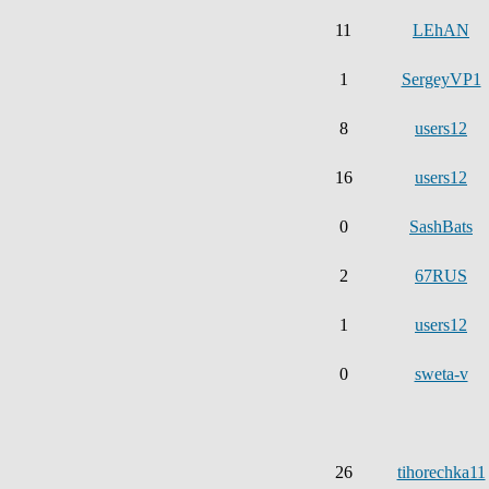
11
LEhAN
1
SergeyVP1
8
users12
16
users12
0
SashBats
2
67RUS
1
users12
0
sweta-v
26
tihorechka11