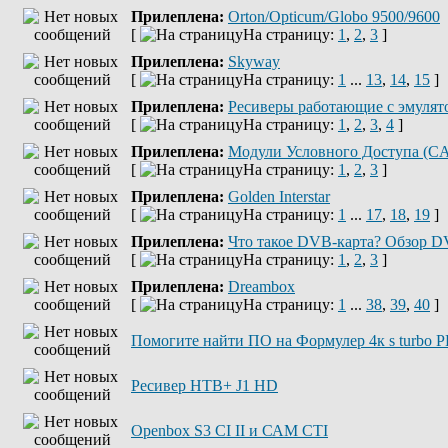
Прилеплена:
Orton/Opticum/Globo 9500/9600
[
На страницу:
1
,
2
,
3
]
Прилеплена:
Skyway
[
На страницу:
1
...
13
,
14
,
15
]
Прилеплена:
Ресиверы работающие с эмулято
[
На страницу:
1
,
2
,
3
,
4
]
Прилеплена:
Модули Условного Доступа (C
[
На страницу:
1
,
2
,
3
]
Прилеплена:
Golden Interstar
[
На страницу:
1
...
17
,
18
,
19
]
Прилеплена:
Что такое DVB-карта? Обзор DV
[
На страницу:
1
,
2
,
3
]
Прилеплена:
Dreambox
[
На страницу:
1
...
38
,
39
,
40
]
Помогите найти ПО на Формулер 4к s turbo 
Ресивер НТВ+ J1 HD
Openbox S3 CI II и САМ СТІ