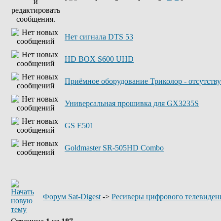
Нет сигнала DTS 53
HD BOX S600 UHD
Приёмное оборудование Триколор - отсутству
Универсальная прошивка для GX3235S
GS E501
Goldmaster SR-505HD Combo
Форум Sat-Digest
->
Ресиверы цифрового телевиден