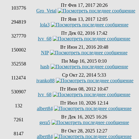
Пт Фев 17, 2017 20:26
103776
Gro_Vetal
Пт Янв 13, 2017 12:05
294819
lola3
Пт Дек 02, 2016 17:42
327770
lvv_68
Вт Июн 21, 2016 20:48
150002
NIP
Пн Мар 16, 2015 0:10
352558
hash
Ср Окт 22, 2014 5:33
112474
ivanko88
Пт Июн 08, 2012 10:47
530907
lvv_68
Пт Июл 10, 2026 12:14
132
albert84
Вт Дек 16, 2025 16:26
7261
gera5
Вт Окт 28, 2025 12:27
8147
albert84