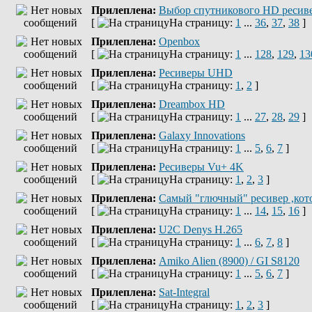
Прилеплена:
Выбор спутникового HD ресив
[
На страницу:
1
...
36
,
37
,
38
]
Прилеплена:
Openbox
[
На страницу:
1
...
128
,
129
,
13
Прилеплена:
Ресиверы UHD
[
На страницу:
1
,
2
]
Прилеплена:
Dreambox HD
[
На страницу:
1
...
27
,
28
,
29
]
Прилеплена:
Galaxy Innovations
[
На страницу:
1
...
5
,
6
,
7
]
Прилеплена:
Ресиверы Vu+ 4K
[
На страницу:
1
,
2
,
3
]
Прилеплена:
Самый "глючный" ресивер ,кот
[
На страницу:
1
...
14
,
15
,
16
]
Прилеплена:
U2C Denys H.265
[
На страницу:
1
...
6
,
7
,
8
]
Прилеплена:
Amiko Alien (8900) / GI S8120
[
На страницу:
1
...
5
,
6
,
7
]
Прилеплена:
Sat-Integral
[
На страницу:
1
,
2
,
3
]