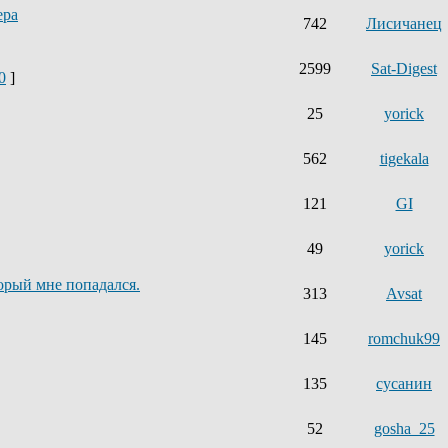
ера
742
Лисичанец
2599
Sat-Digest
0
]
25
yorick
562
tigekala
121
GI
49
yorick
орый мне попадался.
313
Avsat
145
romchuk99
135
сусанин
52
gosha_25