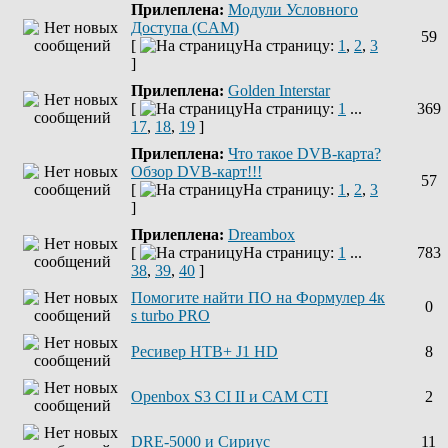
Прилеплена:
Модули Условного
Доступа (CAM)
59
[
На страницу:
1
,
2
,
3
]
Прилеплена:
Golden Interstar
[
На страницу:
1
...
369
17
,
18
,
19
]
Прилеплена:
Что такое DVB-карта?
Обзор DVB-карт!!!
57
[
На страницу:
1
,
2
,
3
]
Прилеплена:
Dreambox
[
На страницу:
1
...
783
38
,
39
,
40
]
Помогите найти ПО на Формулер 4к
0
s turbo PRO
Ресивер НТВ+ J1 HD
8
Openbox S3 CI II и САМ СТІ
2
DRE-5000 и Сириус
11