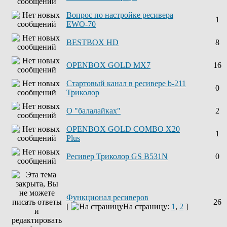
Вопрос по настройке ресивера
1
EWO-70
BESTBOX HD
8
OPENBOX GOLD MX7
16
Стартовый канал в ресивере b-211
0
Триколор
О "балалайках"
2
OPENBOX GOLD COMBO X20
1
Plus
Ресивер Триколор GS B531N
0
Функционал ресиверов
26
[
На страницу:
1
,
2
]