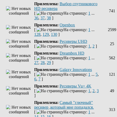
Прилеплена:
Выбор спутникового
HD ресивера
741
[
На страницу:
1
...
36
,
37
,
38
]
Прилеплена:
Openbox
[
На страницу:
1
...
2599
128
,
129
,
130
]
Прилеплена:
Ресиверы UHD
25
[
На страницу:
1
,
2
]
Прилеплена:
Dreambox HD
[
На страницу:
1
...
562
27
,
28
,
29
]
Прилеплена:
Galaxy Innovations
[
На страницу:
1
...
5
,
121
6
,
7
]
Прилеплена:
Ресиверы Vu+ 4K
[
На страницу:
1
,
2
,
3
49
]
Прилеплена:
Самый "глючный"
ресивер ,который мне попадался.
313
[
На страницу:
1
...
14
,
15
,
16
]