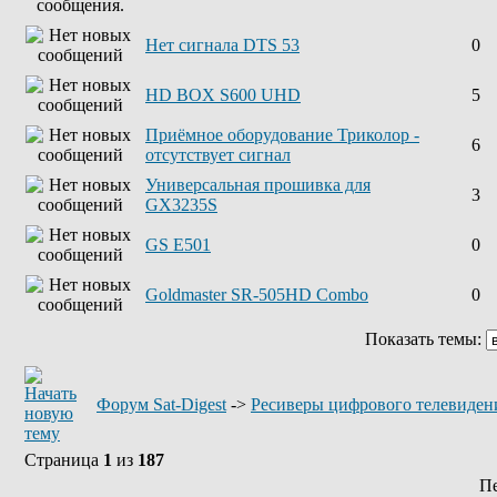
Нет сигнала DTS 53
0
HD BOX S600 UHD
5
Приёмное оборудование Триколор -
6
отсутствует сигнал
Универсальная прошивка для
3
GX3235S
GS E501
0
Goldmaster SR-505HD Combo
0
Показать темы:
Форум Sat-Digest
->
Ресиверы цифрового телевиден
Страница
1
из
187
П