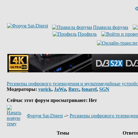
Ф
Правила форума
Профиль
Ресиверы цифрового телевидения и мультимедийные устройс
Модераторы:
yorick
,
JaWa
,
Витс
,
fonaref
,
SGN
Сейчас этот форум просматривают: Нет
Форум Sat-Digest
->
Ресиверы цифрового телевиден
Темы
Ответ