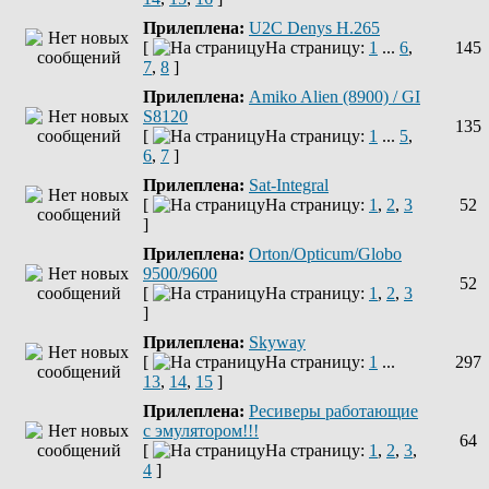
Прилеплена:
U2C Denys H.265
[
На страницу:
1
...
6
,
145
7
,
8
]
Прилеплена:
Amiko Alien (8900) / GI
S8120
135
[
На страницу:
1
...
5
,
6
,
7
]
Прилеплена:
Sat-Integral
[
На страницу:
1
,
2
,
3
52
]
Прилеплена:
Orton/Opticum/Globo
9500/9600
52
[
На страницу:
1
,
2
,
3
]
Прилеплена:
Skyway
[
На страницу:
1
...
297
13
,
14
,
15
]
Прилеплена:
Ресиверы работающие
с эмулятором!!!
64
[
На страницу:
1
,
2
,
3
,
4
]