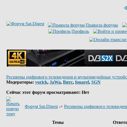
Ф
Правила форума
Профиль
Ресиверы цифрового телевидения и мультимедийные устройс
Модераторы:
yorick
,
JaWa
,
Витс
,
fonaref
,
SGN
Сейчас этот форум просматривают: Нет
Форум Sat-Digest
->
Ресиверы цифрового телевиден
Темы
Ответ