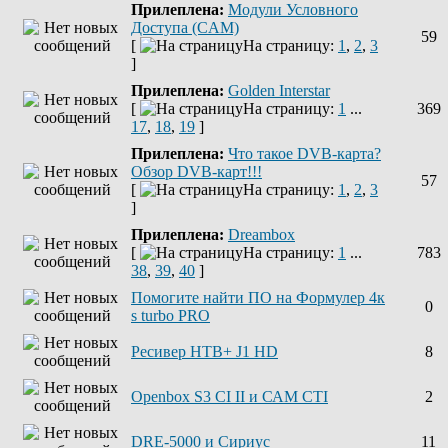
Прилеплена:
Модули Условного
Доступа (CAM)
59
[
На страницу:
1
,
2
,
3
]
Прилеплена:
Golden Interstar
[
На страницу:
1
...
369
17
,
18
,
19
]
Прилеплена:
Что такое DVB-карта?
Обзор DVB-карт!!!
57
[
На страницу:
1
,
2
,
3
]
Прилеплена:
Dreambox
[
На страницу:
1
...
783
38
,
39
,
40
]
Помогите найти ПО на Формулер 4к
0
s turbo PRO
Ресивер НТВ+ J1 HD
8
Openbox S3 CI II и САМ СТІ
2
DRE-5000 и Сириус
11