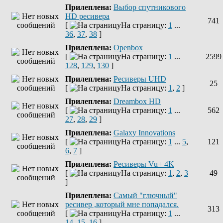
Прилеплена:
Выбор спутникового
HD ресивера
741
[
На страницу:
1
...
36
,
37
,
38
]
Прилеплена:
Openbox
[
На страницу:
1
...
2599
128
,
129
,
130
]
Прилеплена:
Ресиверы UHD
25
[
На страницу:
1
,
2
]
Прилеплена:
Dreambox HD
[
На страницу:
1
...
562
27
,
28
,
29
]
Прилеплена:
Galaxy Innovations
[
На страницу:
1
...
5
,
121
6
,
7
]
Прилеплена:
Ресиверы Vu+ 4K
[
На страницу:
1
,
2
,
3
49
]
Прилеплена:
Самый "глючный"
ресивер ,который мне попадался.
313
[
На страницу:
1
...
14
,
15
,
16
]