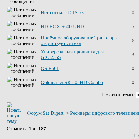
Нет сигнала DTS 53
0
HD BOX S600 UHD
5
Приёмное оборудование Триколор -
6
отсутствует сигнал
Универсальная прошивка для
3
GX3235S
GS E501
0
Goldmaster SR-505HD Combo
0
Показать темы:
Форум Sat-Digest
->
Ресиверы цифрового телевиден
Страница
1
из
187
П