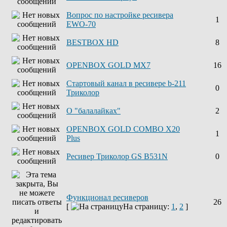
Вопрос по настройке ресивера
1
EWO-70
BESTBOX HD
8
OPENBOX GOLD MX7
16
Стартовый канал в ресивере b-211
0
Триколор
О "балалайках"
2
OPENBOX GOLD COMBO X20
1
Plus
Ресивер Триколор GS B531N
0
Функционал ресиверов
26
[
На страницу:
1
,
2
]