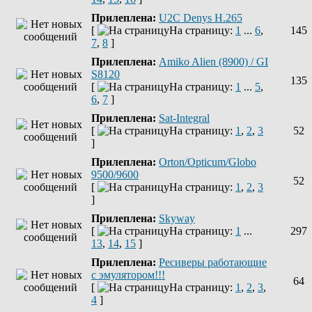
Прилеплена:
U2C Denys H.265
[
На страницу:
1
...
6
,
145
7
,
8
]
Прилеплена:
Amiko Alien (8900) / GI
S8120
135
[
На страницу:
1
...
5
,
6
,
7
]
Прилеплена:
Sat-Integral
[
На страницу:
1
,
2
,
3
52
]
Прилеплена:
Orton/Opticum/Globo
9500/9600
52
[
На страницу:
1
,
2
,
3
]
Прилеплена:
Skyway
[
На страницу:
1
...
297
13
,
14
,
15
]
Прилеплена:
Ресиверы работающие
с эмулятором!!!
64
[
На страницу:
1
,
2
,
3
,
4
]