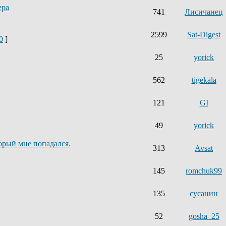
ера
741
Лисичанец
2599
Sat-Digest
0
]
25
yorick
562
tigekala
121
GI
49
yorick
орый мне попадался.
313
Avsat
145
romchuk99
135
сусанин
52
gosha_25