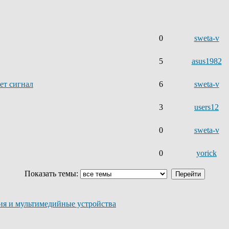
0
sweta-v
5
asus1982
ет сигнал
6
sweta-v
3
users12
0
sweta-v
0
yorick
Показать темы:
ия и мультимедийные устройства