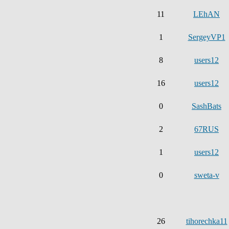
11
LEhAN
1
SergeyVP1
8
users12
16
users12
0
SashBats
2
67RUS
1
users12
0
sweta-v
26
tihorechka11