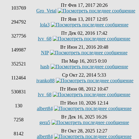
Пт Фев 17, 2017 20:26
103769
Gro_Vetal
Пт Янв 13, 2017 12:05
294792
lola3
Пт Дек 02, 2016 17:42
327756
lvv_68
Вт Июн 21, 2016 20:48
149987
NIP
Пн Мар 16, 2015 0:10
352521
hash
Ср Окт 22, 2014 5:33
112464
ivanko88
Пт Июн 08, 2012 10:47
530831
lvv_68
Пт Июл 10, 2026 12:14
130
albert84
Вт Дек 16, 2025 16:26
7258
gera5
Вт Окт 28, 2025 12:27
8142
albert84