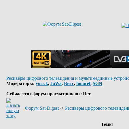
Ресиверы цифрового телевидения и мультимедийные устройс
Модераторы:
yorick
,
JaWa
,
Витс
,
fonaref
,
SGN
Сейчас этот форум просматривают: Нет
Форум Sat-Digest
->
Ресиверы цифрового телевиден
Темы