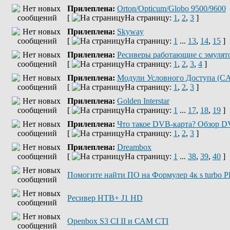
Прилеплена:
Orton/Opticum/Globo 9500/9600
[
На страницу:
1
,
2
,
3
]
Прилеплена:
Skyway
[
На страницу:
1
...
13
,
14
,
15
]
Прилеплена:
Ресиверы работающие с эмулято
[
На страницу:
1
,
2
,
3
,
4
]
Прилеплена:
Модули Условного Доступа (C
[
На страницу:
1
,
2
,
3
]
Прилеплена:
Golden Interstar
[
На страницу:
1
...
17
,
18
,
19
]
Прилеплена:
Что такое DVB-карта? Обзор DV
[
На страницу:
1
,
2
,
3
]
Прилеплена:
Dreambox
[
На страницу:
1
...
38
,
39
,
40
]
Помогите найти ПО на Формулер 4к s turbo 
Ресивер НТВ+ J1 HD
Openbox S3 CI II и САМ СТІ