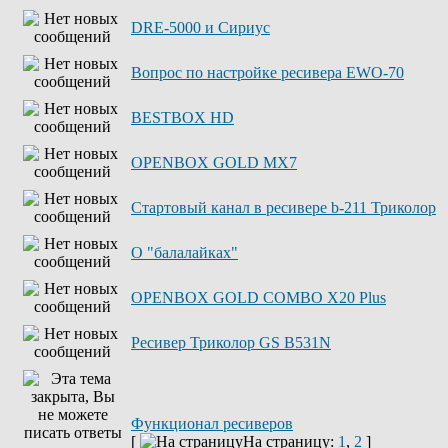
DRE-5000 и Сириус
Вопрос по настройке ресивера EWO-70
BESTBOX HD
OPENBOX GOLD MX7
Стартовый канал в ресивере b-211 Триколор
О "балалайках"
OPENBOX GOLD COMBO X20 Plus
Ресивер Триколор GS B531N
Функционал ресиверов
[
На страницу:
1
,
2
]