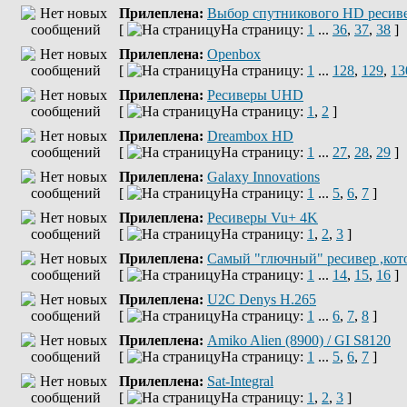
Прилеплена:
Выбор спутникового HD ресив
[
На страницу:
1
...
36
,
37
,
38
]
Прилеплена:
Openbox
[
На страницу:
1
...
128
,
129
,
13
Прилеплена:
Ресиверы UHD
[
На страницу:
1
,
2
]
Прилеплена:
Dreambox HD
[
На страницу:
1
...
27
,
28
,
29
]
Прилеплена:
Galaxy Innovations
[
На страницу:
1
...
5
,
6
,
7
]
Прилеплена:
Ресиверы Vu+ 4K
[
На страницу:
1
,
2
,
3
]
Прилеплена:
Самый "глючный" ресивер ,кот
[
На страницу:
1
...
14
,
15
,
16
]
Прилеплена:
U2C Denys H.265
[
На страницу:
1
...
6
,
7
,
8
]
Прилеплена:
Amiko Alien (8900) / GI S8120
[
На страницу:
1
...
5
,
6
,
7
]
Прилеплена:
Sat-Integral
[
На страницу:
1
,
2
,
3
]