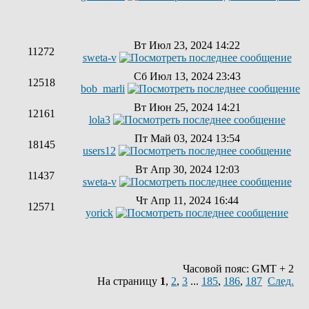
Вт Июл 23, 2024 14:22
11272
sweta-v
Сб Июл 13, 2024 23:43
12518
bob_marli
Вт Июн 25, 2024 14:21
12161
lola3
Пт Май 03, 2024 13:54
18145
users12
Вт Апр 30, 2024 12:03
11437
sweta-v
Чт Апр 11, 2024 16:44
12571
yorick
Часовой пояс: GMT + 2
На страницу
1
,
2
,
3
...
185
,
186
,
187
След.