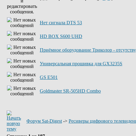
Нет сигнала DTS 53
HD BOX S600 UHD
Приёмное оборудование Триколор - отсутству
Универсальная прошивка для GX3235S
GS E501
Goldmaster SR-505HD Combo
Форум Sat-Digest
->
Ресиверы цифрового телевиден