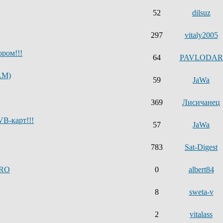
52
dilsuz
297
vitaly2005
ром!!!
64
PAVLODAR
AM)
59
JaWa
369
Лисичанец
B-карт!!!
57
JaWa
783
Sat-Digest
PRO
0
albert84
8
sweta-v
2
vitalass