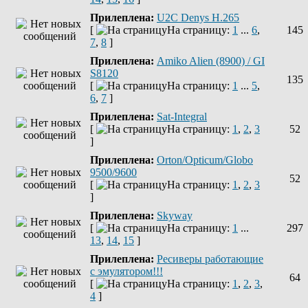
Прилеплена:
U2C Denys H.265
[
На страницу:
1
...
6
,
145
7
,
8
]
Прилеплена:
Amiko Alien (8900) / GI
S8120
135
[
На страницу:
1
...
5
,
6
,
7
]
Прилеплена:
Sat-Integral
[
На страницу:
1
,
2
,
3
52
]
Прилеплена:
Orton/Opticum/Globo
9500/9600
52
[
На страницу:
1
,
2
,
3
]
Прилеплена:
Skyway
[
На страницу:
1
...
297
13
,
14
,
15
]
Прилеплена:
Ресиверы работающие
с эмулятором!!!
64
[
На страницу:
1
,
2
,
3
,
4
]