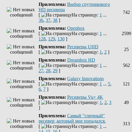
Прилеплена:
Выбор спутникового
HD ресивера
742
[
На страницу:
1
...
36
,
37
,
38
]
Прилеплена:
Openbox
[
На страницу:
1
...
2599
128
,
129
,
130
]
Прилеплена:
Ресиверы UHD
25
[
На страницу:
1
,
2
]
Прилеплена:
Dreambox HD
[
На страницу:
1
...
562
27
,
28
,
29
]
Прилеплена:
Galaxy Innovations
[
На страницу:
1
...
5
,
121
6
,
7
]
Прилеплена:
Ресиверы Vu+ 4K
[
На страницу:
1
,
2
,
3
49
]
Прилеплена:
Самый "глючный"
ресивер ,который мне попадался.
313
[
На страницу:
1
...
14
,
15
,
16
]