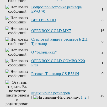
Вопрос по настройке ресивера
1
EWO-70
BESTBOX HD
8
OPENBOX GOLD MX7
16
Стартовый канал в ресивере b-211
0
Триколор
О "балалайках"
2
OPENBOX GOLD COMBO X20
1
Plus
Ресивер Триколор GS B531N
0
Функционал ресиверов
26
[
На страницу:
1
,
2
]