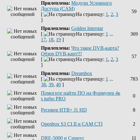
Прилеплена:
Модули Условного
Доступа (CAM)
59
[
На страницу:
1
,
2
,
3
]
Прилеплена:
Golden Interstar
[
На страницу:
1
...
369
17
,
18
,
19
]
Прилеплена:
Что такое DVB-карта?
Обзор DVB-карт!!!
57
[
На страницу:
1
,
2
,
3
]
Прилеплена:
Dreambox
[
На страницу:
1
...
783
38
,
39
,
40
]
Помогите найти ПО на Формулер 4к
0
s turbo PRO
Ресивер НТВ+ J1 HD
8
Openbox S3 CI II и САМ СТІ
2
DRE-5000 и Сириус
11