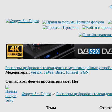
Ф
Правила форума
Профиль
Ресиверы цифрового телевидения и мультимедийные устройс
Модераторы:
yorick
,
JaWa
,
Витс
,
fonaref
,
SGN
Сейчас этот форум просматривают: Нет
Форум Sat-Digest
->
Ресиверы цифрового телевиден
Темы
Ответ