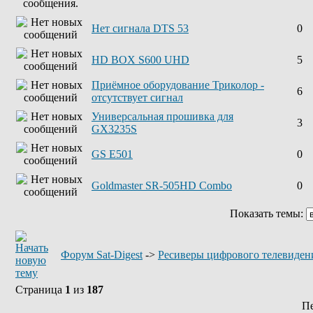
Нет сигнала DTS 53
0
HD BOX S600 UHD
5
Приёмное оборудование Триколор -
6
отсутствует сигнал
Универсальная прошивка для
3
GX3235S
GS E501
0
Goldmaster SR-505HD Combo
0
Показать темы:
Форум Sat-Digest
->
Ресиверы цифрового телевиден
Страница
1
из
187
П