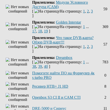
Прилеплена:
Модули Условного
Доступа (CAM)
59
[
На страницу:
1
,
2
,
3
]
Прилеплена:
Golden Interstar
[
На страницу:
1
...
369
17
,
18
,
19
]
Прилеплена:
Что такое DVB-карта?
Обзор DVB-карт!!!
57
[
На страницу:
1
,
2
,
3
]
Прилеплена:
Dreambox
[
На страницу:
1
...
783
38
,
39
,
40
]
Помогите найти ПО на Формулер 4к
0
s turbo PRO
Ресивер НТВ+ J1 HD
8
Openbox S3 CI II и САМ СТІ
2
DRE-5000 и Сириус
11