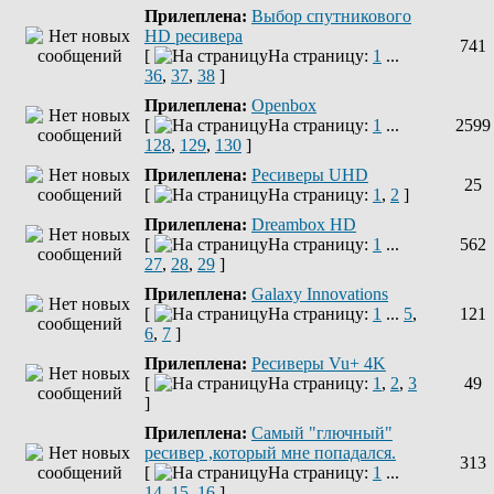
Прилеплена:
Выбор спутникового
HD ресивера
741
[
На страницу:
1
...
36
,
37
,
38
]
Прилеплена:
Openbox
[
На страницу:
1
...
2599
128
,
129
,
130
]
Прилеплена:
Ресиверы UHD
25
[
На страницу:
1
,
2
]
Прилеплена:
Dreambox HD
[
На страницу:
1
...
562
27
,
28
,
29
]
Прилеплена:
Galaxy Innovations
[
На страницу:
1
...
5
,
121
6
,
7
]
Прилеплена:
Ресиверы Vu+ 4K
[
На страницу:
1
,
2
,
3
49
]
Прилеплена:
Самый "глючный"
ресивер ,который мне попадался.
313
[
На страницу:
1
...
14
,
15
,
16
]