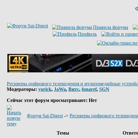
Ф
Правила форума
Профиль
Ресиверы цифрового телевидения и мультимедийные устройс
Модераторы:
yorick
,
JaWa
,
Витс
,
fonaref
,
SGN
Сейчас этот форум просматривают: Нет
Форум Sat-Digest
->
Ресиверы цифрового телевиден
Темы
Ответ