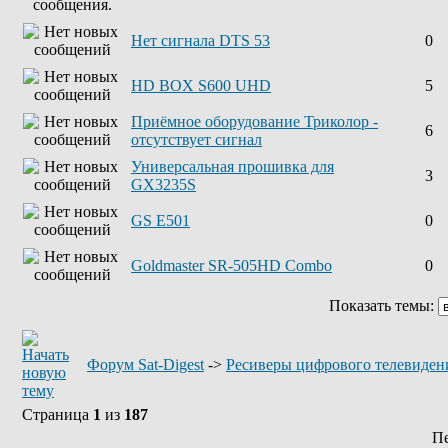
Нет сигнала DTS 53
0
HD BOX S600 UHD
5
Приёмное оборудование Триколор -
6
отсутствует сигнал
Универсальная прошивка для
3
GX3235S
GS E501
0
Goldmaster SR-505HD Combo
0
Показать темы:
Форум Sat-Digest
->
Ресиверы цифрового телевиден
Страница
1
из
187
П