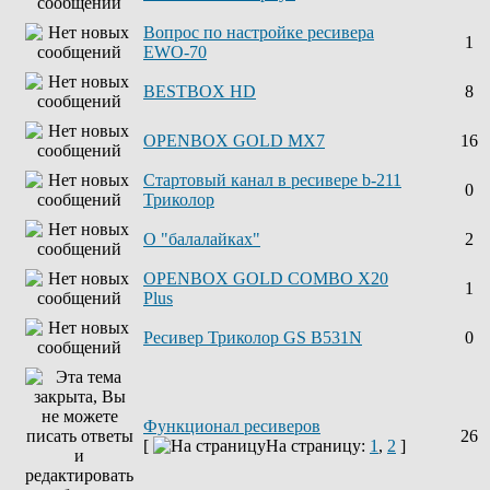
Вопрос по настройке ресивера
1
EWO-70
BESTBOX HD
8
OPENBOX GOLD MX7
16
Стартовый канал в ресивере b-211
0
Триколор
О "балалайках"
2
OPENBOX GOLD COMBO X20
1
Plus
Ресивер Триколор GS B531N
0
Функционал ресиверов
26
[
На страницу:
1
,
2
]