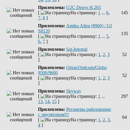
Прилеплена:
U2C Denys H.265
[
На страницу:
1
...
6
,
145
7
,
8
]
Прилеплена:
Amiko Alien (8900) / GI
S8120
135
[
На страницу:
1
...
5
,
6
,
7
]
Прилеплена:
Sat-Integral
[
На страницу:
1
,
2
,
3
52
]
Прилеплена:
Orton/Opticum/Globo
9500/9600
52
[
На страницу:
1
,
2
,
3
]
Прилеплена:
Skyway
[
На страницу:
1
...
297
13
,
14
,
15
]
Прилеплена:
Ресиверы работающие
с эмулятором!!!
64
[
На страницу:
1
,
2
,
3
,
4
]