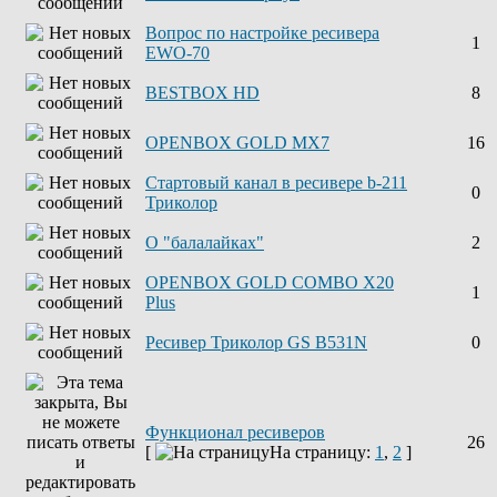
Вопрос по настройке ресивера
1
EWO-70
BESTBOX HD
8
OPENBOX GOLD MX7
16
Стартовый канал в ресивере b-211
0
Триколор
О "балалайках"
2
OPENBOX GOLD COMBO X20
1
Plus
Ресивер Триколор GS B531N
0
Функционал ресиверов
26
[
На страницу:
1
,
2
]