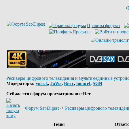
Ф
Правила форума
Профиль
Ресиверы цифрового телевидения и мультимедийные устройс
Модераторы:
yorick
,
JaWa
,
Витс
,
fonaref
,
SGN
Сейчас этот форум просматривают: Нет
Форум Sat-Digest
->
Ресиверы цифрового телевиден
Темы
Ответ