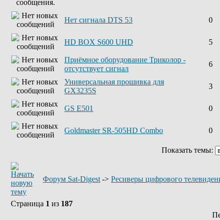
Нет сигнала DTS 53
0
HD BOX S600 UHD
5
Приёмное оборудование Триколор -
6
отсутствует сигнал
Универсальная прошивка для
3
GX3235S
GS E501
0
Goldmaster SR-505HD Combo
0
Показать темы:
Форум Sat-Digest
->
Ресиверы цифрового телевиден
Страница
1
из
187
П