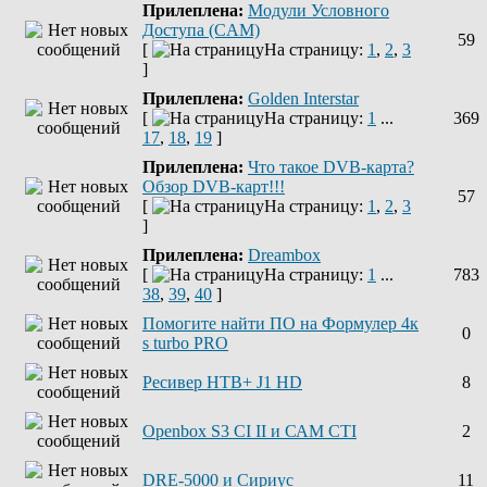
Прилеплена:
Модули Условного
Доступа (CAM)
59
[
На страницу:
1
,
2
,
3
]
Прилеплена:
Golden Interstar
[
На страницу:
1
...
369
17
,
18
,
19
]
Прилеплена:
Что такое DVB-карта?
Обзор DVB-карт!!!
57
[
На страницу:
1
,
2
,
3
]
Прилеплена:
Dreambox
[
На страницу:
1
...
783
38
,
39
,
40
]
Помогите найти ПО на Формулер 4к
0
s turbo PRO
Ресивер НТВ+ J1 HD
8
Openbox S3 CI II и САМ СТІ
2
DRE-5000 и Сириус
11