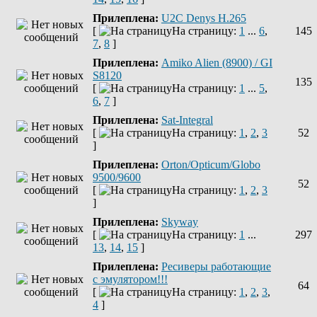
Прилеплена:
U2C Denys H.265
[
На страницу:
1
...
6
,
145
7
,
8
]
Прилеплена:
Amiko Alien (8900) / GI
S8120
135
[
На страницу:
1
...
5
,
6
,
7
]
Прилеплена:
Sat-Integral
[
На страницу:
1
,
2
,
3
52
]
Прилеплена:
Orton/Opticum/Globo
9500/9600
52
[
На страницу:
1
,
2
,
3
]
Прилеплена:
Skyway
[
На страницу:
1
...
297
13
,
14
,
15
]
Прилеплена:
Ресиверы работающие
с эмулятором!!!
64
[
На страницу:
1
,
2
,
3
,
4
]