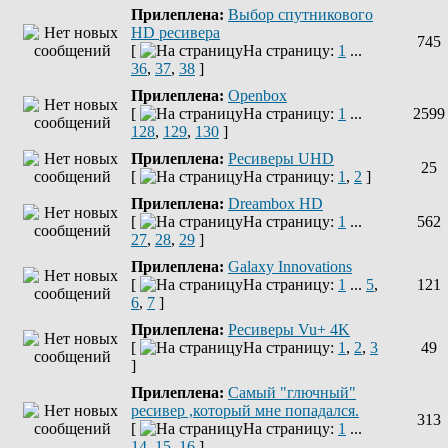
Прилеплена:
Выбор спутникового
HD ресивера
745
[
На страницу:
1
...
36
,
37
,
38
]
Прилеплена:
Openbox
[
На страницу:
1
...
2599
128
,
129
,
130
]
Прилеплена:
Ресиверы UHD
25
[
На страницу:
1
,
2
]
Прилеплена:
Dreambox HD
[
На страницу:
1
...
562
27
,
28
,
29
]
Прилеплена:
Galaxy Innovations
[
На страницу:
1
...
5
,
121
6
,
7
]
Прилеплена:
Ресиверы Vu+ 4K
[
На страницу:
1
,
2
,
3
49
]
Прилеплена:
Самый "глючный"
ресивер ,который мне попадался.
313
[
На страницу:
1
...
14
,
15
,
16
]