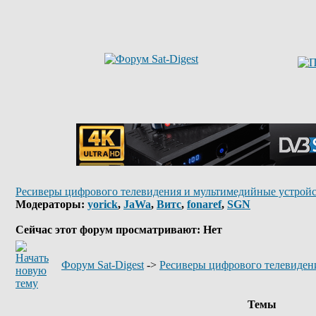
Ресиверы цифрового телевидения и мультимедийные устройс
Модераторы:
yorick
,
JaWa
,
Витс
,
fonaref
,
SGN
Сейчас этот форум просматривают: Нет
Форум Sat-Digest
->
Ресиверы цифрового телевиден
Темы