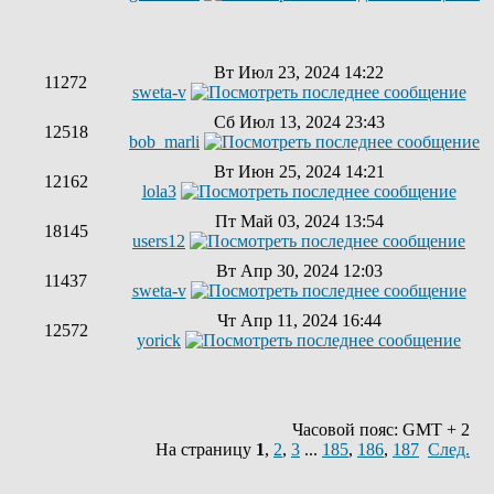
Вт Июл 23, 2024 14:22
11272
sweta-v
Сб Июл 13, 2024 23:43
12518
bob_marli
Вт Июн 25, 2024 14:21
12162
lola3
Пт Май 03, 2024 13:54
18145
users12
Вт Апр 30, 2024 12:03
11437
sweta-v
Чт Апр 11, 2024 16:44
12572
yorick
Часовой пояс: GMT + 2
На страницу
1
,
2
,
3
...
185
,
186
,
187
След.