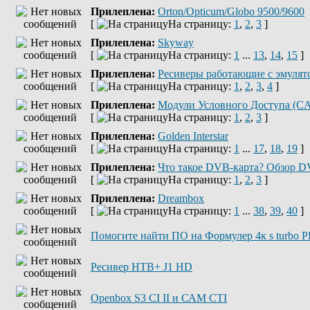
Прилеплена:
Orton/Opticum/Globo 9500/9600
[
На страницу:
1
,
2
,
3
]
Прилеплена:
Skyway
[
На страницу:
1
...
13
,
14
,
15
]
Прилеплена:
Ресиверы работающие с эмулято
[
На страницу:
1
,
2
,
3
,
4
]
Прилеплена:
Модули Условного Доступа (C
[
На страницу:
1
,
2
,
3
]
Прилеплена:
Golden Interstar
[
На страницу:
1
...
17
,
18
,
19
]
Прилеплена:
Что такое DVB-карта? Обзор DV
[
На страницу:
1
,
2
,
3
]
Прилеплена:
Dreambox
[
На страницу:
1
...
38
,
39
,
40
]
Помогите найти ПО на Формулер 4к s turbo 
Ресивер НТВ+ J1 HD
Openbox S3 CI II и САМ СТІ