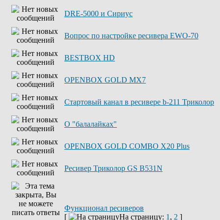
DRE-5000 и Сириус
Вопрос по настройке ресивера EWO-70
BESTBOX HD
OPENBOX GOLD MX7
Стартовый канал в ресивере b-211 Триколор
О "балалайках"
OPENBOX GOLD COMBO X20 Plus
Ресивер Триколор GS B531N
Функционал ресиверов
[
На страницу:
1
,
2
]