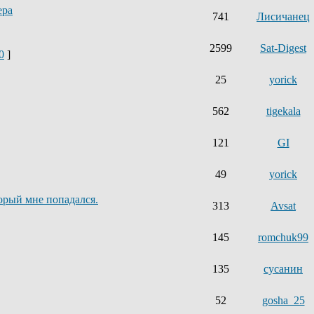
ера
741
Лисичанец
2599
Sat-Digest
0
]
25
yorick
562
tigekala
121
GI
49
yorick
орый мне попадался.
313
Avsat
145
romchuk99
135
сусанин
52
gosha_25