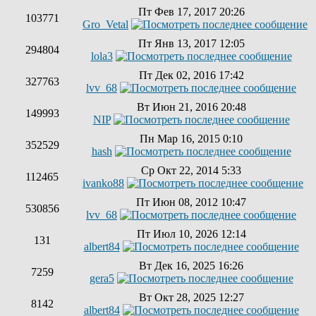
Пт Фев 17, 2017 20:26
103771
Gro_Vetal
Пт Янв 13, 2017 12:05
294804
lola3
Пт Дек 02, 2016 17:42
327763
lvv_68
Вт Июн 21, 2016 20:48
149993
NIP
Пн Мар 16, 2015 0:10
352529
hash
Ср Окт 22, 2014 5:33
112465
ivanko88
Пт Июн 08, 2012 10:47
530856
lvv_68
Пт Июл 10, 2026 12:14
131
albert84
Вт Дек 16, 2025 16:26
7259
gera5
Вт Окт 28, 2025 12:27
8142
albert84