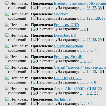
Прилеплена:
Выбор спутникового HD ресив
[
На страницу:
1
...
36
,
37
,
38
]
Прилеплена:
Openbox
[
На страницу:
1
...
128
,
129
,
13
Прилеплена:
Ресиверы UHD
[
На страницу:
1
,
2
]
Прилеплена:
Dreambox HD
[
На страницу:
1
...
27
,
28
,
29
]
Прилеплена:
Galaxy Innovations
[
На страницу:
1
...
5
,
6
,
7
]
Прилеплена:
Ресиверы Vu+ 4K
[
На страницу:
1
,
2
,
3
]
Прилеплена:
Самый "глючный" ресивер ,кот
[
На страницу:
1
...
14
,
15
,
16
]
Прилеплена:
U2C Denys H.265
[
На страницу:
1
...
6
,
7
,
8
]
Прилеплена:
Amiko Alien (8900) / GI S8120
[
На страницу:
1
...
5
,
6
,
7
]
Прилеплена:
Sat-Integral
[
На страницу:
1
,
2
,
3
]