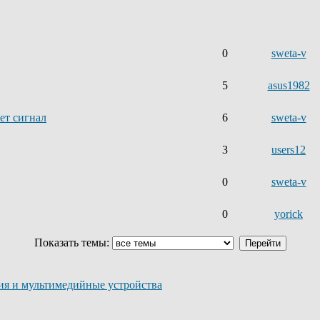
0
sweta-v
5
asus1982
ет сигнал
6
sweta-v
3
users12
0
sweta-v
0
yorick
Показать темы:
ия и мультимедийные устройства