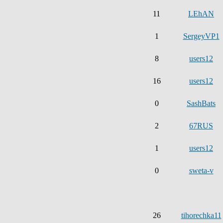
11
LEhAN
1
SergeyVP1
8
users12
16
users12
0
SashBats
2
67RUS
1
users12
0
sweta-v
26
tihorechka11