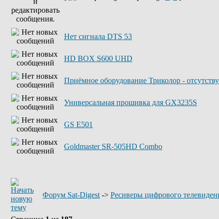
Нет сигнала DTS 53
HD BOX S600 UHD
Приёмное оборудование Триколор - отсутству
Универсальная прошивка для GX3235S
GS E501
Goldmaster SR-505HD Combo
Форум Sat-Digest
->
Ресиверы цифрового телевиден