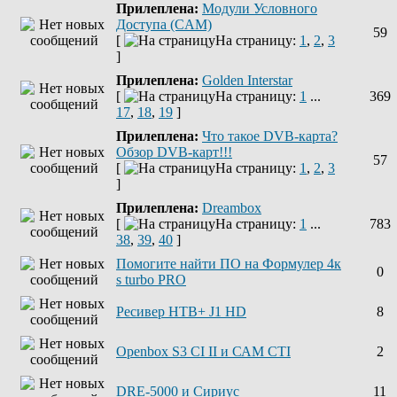
Прилеплена:
Модули Условного
Доступа (CAM)
59
[
На страницу:
1
,
2
,
3
]
Прилеплена:
Golden Interstar
[
На страницу:
1
...
369
17
,
18
,
19
]
Прилеплена:
Что такое DVB-карта?
Обзор DVB-карт!!!
57
[
На страницу:
1
,
2
,
3
]
Прилеплена:
Dreambox
[
На страницу:
1
...
783
38
,
39
,
40
]
Помогите найти ПО на Формулер 4к
0
s turbo PRO
Ресивер НТВ+ J1 HD
8
Openbox S3 CI II и САМ СТІ
2
DRE-5000 и Сириус
11