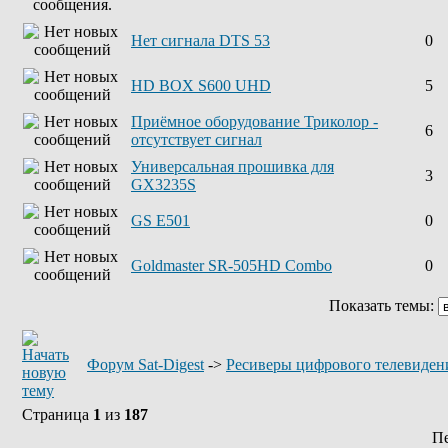
Нет сигнала DTS 53
0
HD BOX S600 UHD
5
Приёмное оборудование Триколор -
6
отсутствует сигнал
Универсальная прошивка для
3
GX3235S
GS E501
0
Goldmaster SR-505HD Combo
0
Показать темы:
Форум Sat-Digest
->
Ресиверы цифрового телевиден
Страница
1
из
187
П