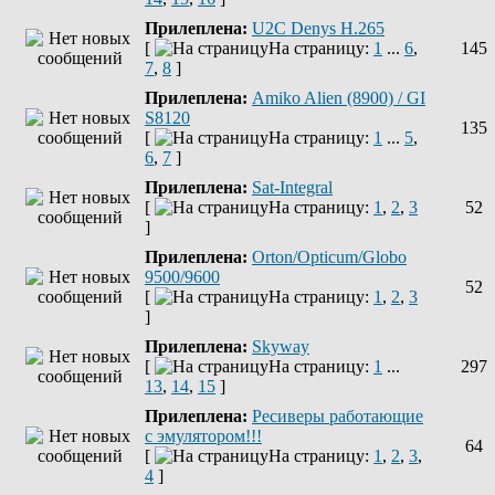
Прилеплена:
U2C Denys H.265
[
На страницу:
1
...
6
,
145
7
,
8
]
Прилеплена:
Amiko Alien (8900) / GI
S8120
135
[
На страницу:
1
...
5
,
6
,
7
]
Прилеплена:
Sat-Integral
[
На страницу:
1
,
2
,
3
52
]
Прилеплена:
Orton/Opticum/Globo
9500/9600
52
[
На страницу:
1
,
2
,
3
]
Прилеплена:
Skyway
[
На страницу:
1
...
297
13
,
14
,
15
]
Прилеплена:
Ресиверы работающие
с эмулятором!!!
64
[
На страницу:
1
,
2
,
3
,
4
]