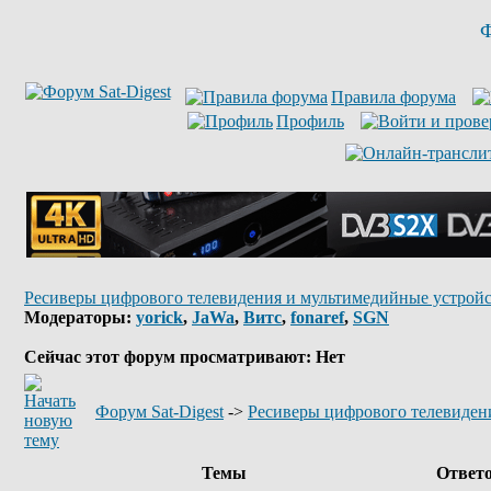
Ф
Правила форума
Профиль
Ресиверы цифрового телевидения и мультимедийные устройс
Модераторы:
yorick
,
JaWa
,
Витс
,
fonaref
,
SGN
Сейчас этот форум просматривают: Нет
Форум Sat-Digest
->
Ресиверы цифрового телевиден
Темы
Ответ