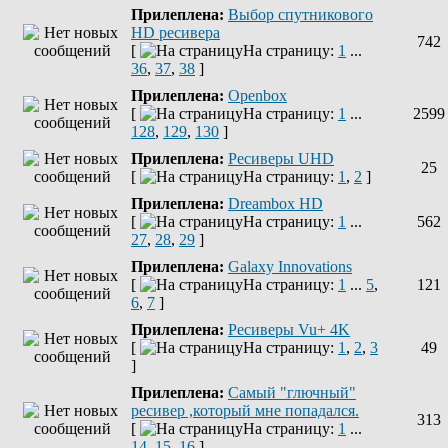
Прилеплена:
Выбор спутникового
HD ресивера
742
[
На страницу:
1
...
36
,
37
,
38
]
Прилеплена:
Openbox
[
На страницу:
1
...
2599
128
,
129
,
130
]
Прилеплена:
Ресиверы UHD
25
[
На страницу:
1
,
2
]
Прилеплена:
Dreambox HD
[
На страницу:
1
...
562
27
,
28
,
29
]
Прилеплена:
Galaxy Innovations
[
На страницу:
1
...
5
,
121
6
,
7
]
Прилеплена:
Ресиверы Vu+ 4K
[
На страницу:
1
,
2
,
3
49
]
Прилеплена:
Самый "глючный"
ресивер ,который мне попадался.
313
[
На страницу:
1
...
14
,
15
,
16
]