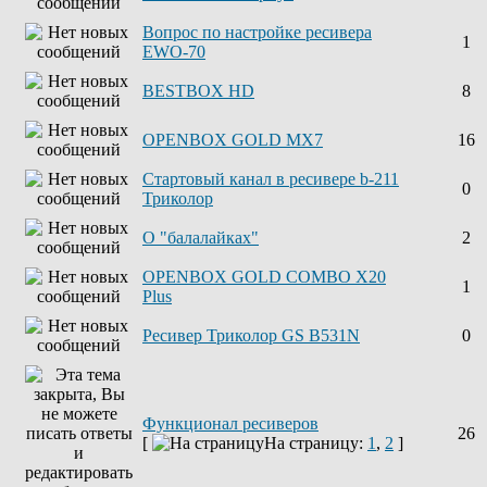
Вопрос по настройке ресивера
1
EWO-70
BESTBOX HD
8
OPENBOX GOLD MX7
16
Стартовый канал в ресивере b-211
0
Триколор
О "балалайках"
2
OPENBOX GOLD COMBO X20
1
Plus
Ресивер Триколор GS B531N
0
Функционал ресиверов
26
[
На страницу:
1
,
2
]