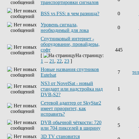
транспортировки сигналов
BSS vs FSS: в чем разница?
0
Уровень сигнала,
0
необходимый для лока
Спутниковый интернет -
оборудование, провайдеры,
софт
445
[
На страницу:
1
...
21
,
22
,
23
]
Новые названия спутников
7
те
Eutelsat
NS3 от NovelSat - новый
стандарт или надстройка над
1
DVB-S2?
Сетевой адаптер от SkyStar2
имеет приоритет, как
6
исправить?
DVB обычной чёткости: 720
5
или 704 пикселей в ширину
3D TV становится