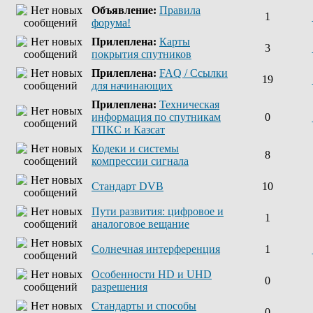
Объявление:
Правила
1
форума!
Прилеплена:
Карты
3
покрытия спутников
Прилеплена:
FAQ / Ссылки
19
для начинающих
Прилеплена:
Техническая
информация по спутникам
0
ГПКС и Казсат
Кодеки и системы
8
компрессии сигнала
Стандарт DVB
10
Пути развития: цифровое и
1
аналоговое вещание
Солнечная интерференция
1
Особенности HD и UHD
0
разрешения
Стандарты и способы
0