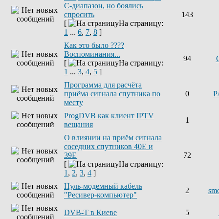
С-диапазон, но боялись
спросить
143
[
На страницу:
1
...
6
,
7
,
8
]
Как это было ????
Воспоминания...
94
[
На страницу:
1
...
3
,
4
,
5
]
Программа для расчёта
приёма сигнала спутника по
0
P
месту
ProgDVB как клиент IPTV
1
вещания
О влиянии на приём сигнала
соседних спутников 40E и
39E
72
[
На страницу:
1
,
2
,
3
,
4
]
Нуль-модемный кабель
2
sm
"Ресивер-компьютер"
DVB-T в Киеве
5