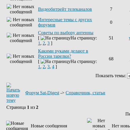
Видеобитрейт телеканалов
7
Интересные темы с других
0
форумов
Советы по выбору антенны
[
На страницу:
51
1
,
2
,
3
]
Какими руками делают в
России тарелки?
68
[
На страницу:
1
,
2
,
3
,
4
]
Показать темы:
Форум Sat-Digest
->
Справочник, статьи
Страница
1
из
2
П
Новые сообщения
Нет нов