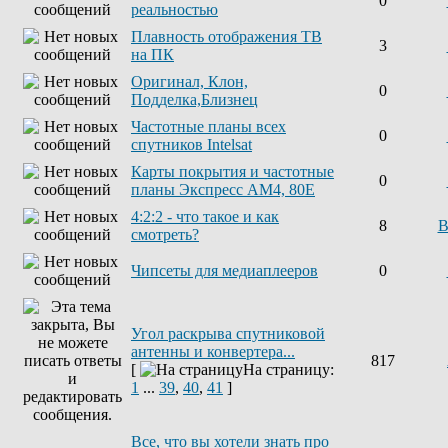
0
реальностью
Плавность отображения ТВ
3
на ПК
Оригинал, Клон,
0
Подделка,Близнец
Частотные планы всех
0
спутников Intelsat
Карты покрытия и частотные
0
планы Экспресс AM4, 80E
4:2:2 - что такое и как
8
В
смотреть?
Чипсеты для медиаплееров
0
Угол раскрыва спутниковой
антенны и конвертера...
817
[
На страницу:
1
...
39
,
40
,
41
]
Все, что вы хотели знать про