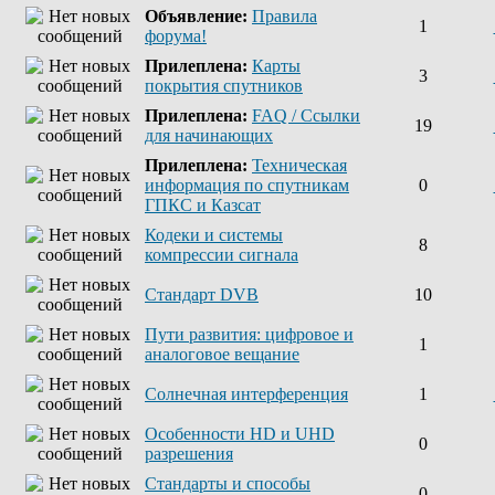
Объявление:
Правила
1
форума!
Прилеплена:
Карты
3
покрытия спутников
Прилеплена:
FAQ / Ссылки
19
для начинающих
Прилеплена:
Техническая
информация по спутникам
0
ГПКС и Казсат
Кодеки и системы
8
компрессии сигнала
Стандарт DVB
10
Пути развития: цифровое и
1
аналоговое вещание
Солнечная интерференция
1
Особенности HD и UHD
0
разрешения
Стандарты и способы
0