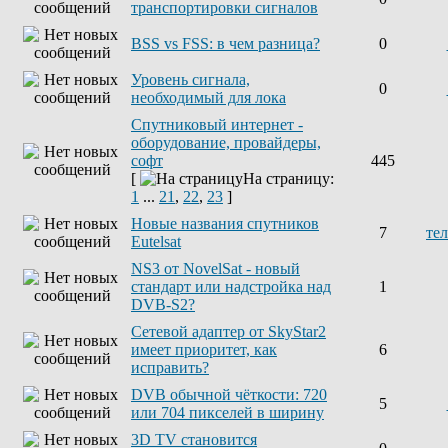
транспортировки сигналов
BSS vs FSS: в чем разница?
0
Уровень сигнала,
0
необходимый для лока
Спутниковый интернет -
оборудование, провайдеры,
софт
445
[
На страницу:
1
...
21
,
22
,
23
]
Новые названия спутников
7
те
Eutelsat
NS3 от NovelSat - новый
стандарт или надстройка над
1
DVB-S2?
Сетевой адаптер от SkyStar2
имеет приоритет, как
6
исправить?
DVB обычной чёткости: 720
5
или 704 пикселей в ширину
3D TV становится