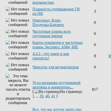
0
реальностью
Плавность отображения ТВ
3
на ПК
Оригинал, Клон,
0
Подделка,Близнец
Частотные планы всех
0
спутников Intelsat
Карты покрытия и частотные
0
планы Экспресс AM4, 80E
4:2:2 - что такое и как
8
В
смотреть?
Чипсеты для медиаплееров
0
Угол раскрыва спутниковой
антенны и конвертера...
817
[
На страницу:
1
...
39
,
40
,
41
]
Все, что вы хотели знать про