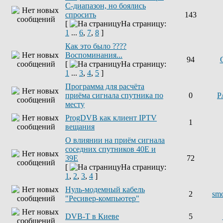
С-диапазон, но боялись
спросить
143
[
На страницу:
1
...
6
,
7
,
8
]
Как это было ????
Воспоминания...
94
[
На страницу:
1
...
3
,
4
,
5
]
Программа для расчёта
приёма сигнала спутника по
0
P
месту
ProgDVB как клиент IPTV
1
вещания
О влиянии на приём сигнала
соседних спутников 40E и
39E
72
[
На страницу:
1
,
2
,
3
,
4
]
Нуль-модемный кабель
2
sm
"Ресивер-компьютер"
DVB-T в Киеве
5