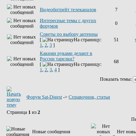
Видеобитрейт телеканалов
7
Интересные темы с других
0
форумов
Советы по выбору антенны
[
На страницу:
51
1
,
2
,
3
]
Какими руками делают в
России тарелки?
68
[
На страницу:
1
,
2
,
3
,
4
]
Показать темы:
Форум Sat-Digest
->
Справочник, статьи
Страница
1
из
2
П
Новые сообщения
Нет нов