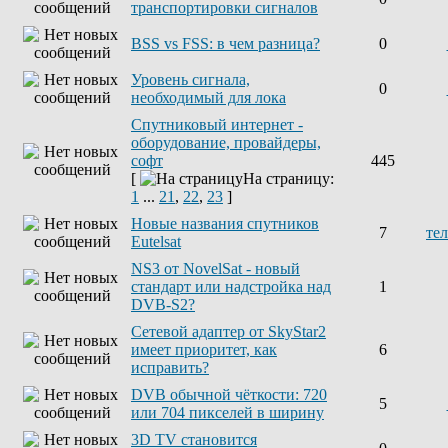
транспортировки сигналов
BSS vs FSS: в чем разница?
0
Уровень сигнала,
0
необходимый для лока
Спутниковый интернет -
оборудование, провайдеры,
софт
445
[
На страницу:
1
...
21
,
22
,
23
]
Новые названия спутников
7
те
Eutelsat
NS3 от NovelSat - новый
стандарт или надстройка над
1
DVB-S2?
Сетевой адаптер от SkyStar2
имеет приоритет, как
6
исправить?
DVB обычной чёткости: 720
5
или 704 пикселей в ширину
3D TV становится