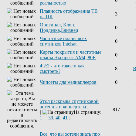
0
реальностью
Плавность отображения ТВ
3
на ПК
Оригинал, Клон,
0
Подделка,Близнец
Частотные планы всех
0
спутников Intelsat
Карты покрытия и частотные
0
планы Экспресс AM4, 80E
4:2:2 - что такое и как
8
В
смотреть?
Чипсеты для медиаплееров
0
Угол раскрыва спутниковой
антенны и конвертера...
817
[
На страницу:
1
...
39
,
40
,
41
]
Все, что вы хотели знать про