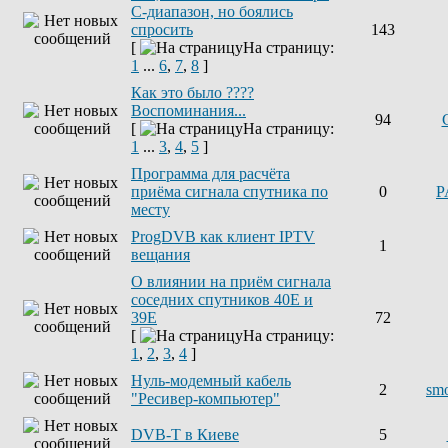
С-диапазон, но боялись
спросить
143
[
На страницу:
1
...
6
,
7
,
8
]
Как это было ????
Воспоминания...
94
[
На страницу:
1
...
3
,
4
,
5
]
Программа для расчёта
приёма сигнала спутника по
0
P
месту
ProgDVB как клиент IPTV
1
вещания
О влиянии на приём сигнала
соседних спутников 40E и
39E
72
[
На страницу:
1
,
2
,
3
,
4
]
Нуль-модемный кабель
2
sm
"Ресивер-компьютер"
DVB-T в Киеве
5