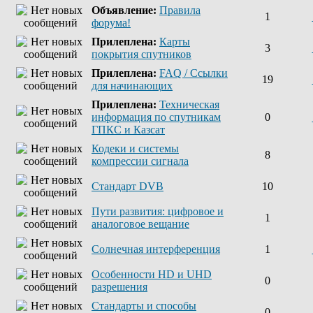
Объявление:
Правила
1
форума!
Прилеплена:
Карты
3
покрытия спутников
Прилеплена:
FAQ / Ссылки
19
для начинающих
Прилеплена:
Техническая
информация по спутникам
0
ГПКС и Казсат
Кодеки и системы
8
компрессии сигнала
Стандарт DVB
10
Пути развития: цифровое и
1
аналоговое вещание
Солнечная интерференция
1
Особенности HD и UHD
0
разрешения
Стандарты и способы
0