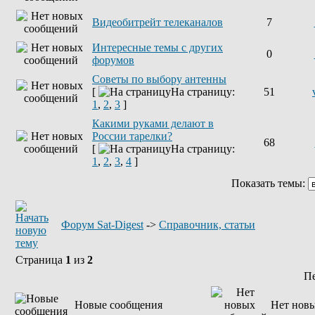
Видеобитрейт телеканалов
7
Интересные темы с других
0
форумов
Советы по выбору антенны
[
На страницу:
51
1
,
2
,
3
]
Какими руками делают в
России тарелки?
68
[
На страницу:
1
,
2
,
3
,
4
]
Показать темы:
Форум Sat-Digest
->
Справочник, статьи
Страница
1
из
2
П
Новые сообщения
Нет нов