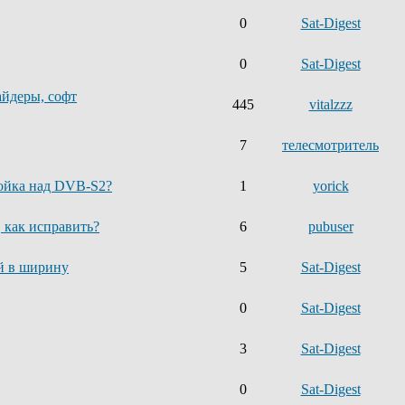
0
Sat-Digest
0
Sat-Digest
айдеры, софт
445
vitalzzz
7
телесмотритель
ройка над DVB-S2?
1
yorick
, как исправить?
6
pubuser
й в ширину
5
Sat-Digest
0
Sat-Digest
3
Sat-Digest
0
Sat-Digest