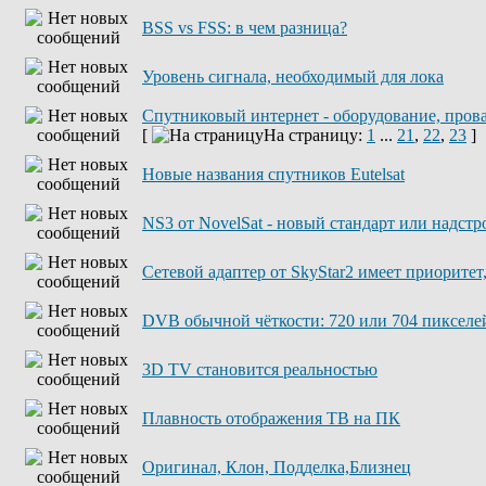
BSS vs FSS: в чем разница?
Уровень сигнала, необходимый для лока
Спутниковый интернет - оборудование, пров
[
На страницу:
1
...
21
,
22
,
23
]
Новые названия спутников Eutelsat
NS3 от NovelSat - новый стандарт или надст
Сетевой адаптер от SkyStar2 имеет приоритет
DVB обычной чёткости: 720 или 704 пикселе
3D TV становится реальностью
Плавность отображения ТВ на ПК
Оригинал, Клон, Подделка,Близнец