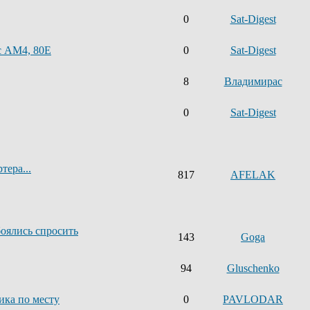
0
Sat-Digest
с AM4, 80E
0
Sat-Digest
8
Владимирас
0
Sat-Digest
тера...
817
AFELAK
боялись спросить
143
Goga
94
Gluschenko
ика по месту
0
PAVLODAR