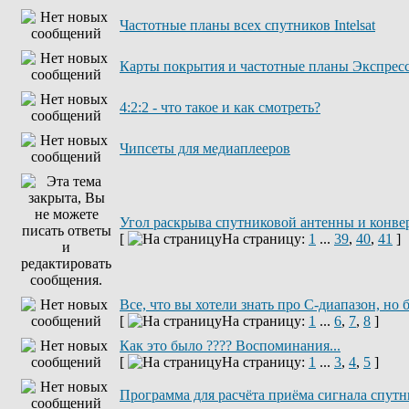
Частотные планы всех спутников Intelsat
Карты покрытия и частотные планы Экспрес
4:2:2 - что такое и как смотреть?
Чипсеты для медиаплееров
Угол раскрыва спутниковой антенны и конвер
[
На страницу:
1
...
39
,
40
,
41
]
Все, что вы хотели знать про С-диапазон, но 
[
На страницу:
1
...
6
,
7
,
8
]
Как это было ???? Воспоминания...
[
На страницу:
1
...
3
,
4
,
5
]
Программа для расчёта приёма сигнала спутн