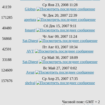
Ср Янв 23, 2008 11:28
41159
Globus
Чт Дек 20, 2007 22:39
171285
apertura
Сб Дек 15, 2007 9:11
40480
fonaref
Чт Авг 09, 2007 11:24
56868
Sat-Digest
Пт Авг 03, 2007 10:34
42591
AVT
Ср Май 30, 2007 18:09
33188
Sat-Digest
Вс Май 27, 2007 0:02
124609
Avsat
Ср Апр 25, 2007 17:35
157676
shelval
Часовой пояс: GMT + 2