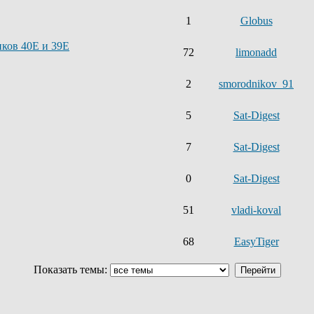
1
Globus
иков 40E и 39E
72
limonadd
2
smorodnikov_91
5
Sat-Digest
7
Sat-Digest
0
Sat-Digest
51
vladi-koval
68
EasyTiger
Показать темы: