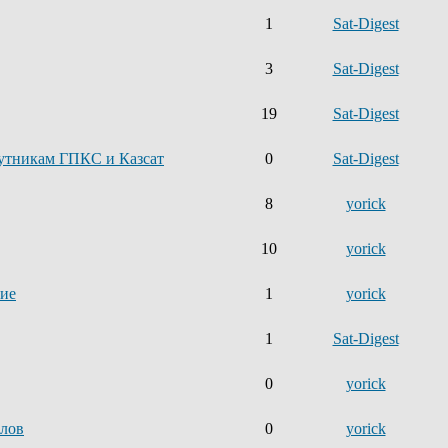
1
Sat-Digest
3
Sat-Digest
19
Sat-Digest
утникам ГПКС и Казсат
0
Sat-Digest
8
yorick
10
yorick
ние
1
yorick
1
Sat-Digest
0
yorick
алов
0
yorick