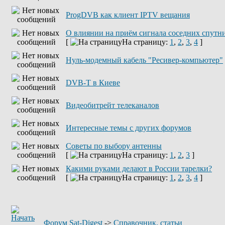
ProgDVB как клиент IPTV вещания
О влиянии на приём сигнала соседних спутн
[
На страницу:
1
,
2
,
3
,
4
]
Нуль-модемный кабель "Ресивер-компьютер"
DVB-T в Киеве
Видеобитрейт телеканалов
Интересные темы с других форумов
Советы по выбору антенны
[
На страницу:
1
,
2
,
3
]
Какими руками делают в России тарелки?
[
На страницу:
1
,
2
,
3
,
4
]
Форум Sat-Digest
->
Справочник, статьи