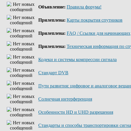
Объявление:
Правила форума!
Прилеплена:
Карты покрытия спутников
Прилеплена:
FAQ / Ссылки для начинающих
Прилеплена:
Техническая информация по сп
Кодеки и системы компрессии сигнала
Стандарт DVB
Пути развития: цифровое и аналоговое веща
Солнечная интерференция
Особенности HD и UHD разрешения
Стандарты и способы транспортировки сигн