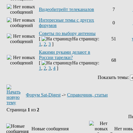
Видеобитрейт телеканалов
7
Интересные темы с других
0
форумов
Советы по выбору антенны
[
На страницу:
51
1
,
2
,
3
]
Какими руками делают в
России тарелки?
68
[
На страницу:
1
,
2
,
3
,
4
]
Показать темы:
Форум Sat-Digest
->
Справочник, статьи
Страница
1
из
2
П
Новые сообщения
Нет нов