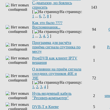
С-диапазон, но боялись
спросить
143
[
На страницу:
1
...
6
,
7
,
8
]
Как это было ????
Воспоминания...
94
[
На страницу:
1
...
3
,
4
,
5
]
Программа для расчёта
приёма сигнала спутника по
0
P
месту
ProgDVB как клиент IPTV
1
вещания
О влиянии на приём сигнала
соседних спутников 40E и
39E
72
[
На страницу:
1
,
2
,
3
,
4
]
Нуль-модемный кабель
2
sm
"Ресивер-компьютер"
DVB-T в Киеве
5