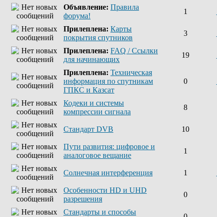
Объявление:
Правила
1
форума!
Прилеплена:
Карты
3
покрытия спутников
Прилеплена:
FAQ / Ссылки
19
для начинающих
Прилеплена:
Техническая
информация по спутникам
0
ГПКС и Казсат
Кодеки и системы
8
компрессии сигнала
Стандарт DVB
10
Пути развития: цифровое и
1
аналоговое вещание
Солнечная интерференция
1
Особенности HD и UHD
0
разрешения
Стандарты и способы
0