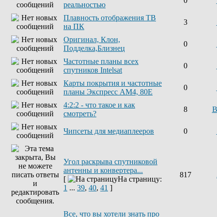
0
реальностью
Плавность отображения ТВ
3
на ПК
Оригинал, Клон,
0
Подделка,Близнец
Частотные планы всех
0
спутников Intelsat
Карты покрытия и частотные
0
планы Экспресс AM4, 80E
4:2:2 - что такое и как
8
В
смотреть?
Чипсеты для медиаплееров
0
Угол раскрыва спутниковой
антенны и конвертера...
817
[
На страницу:
1
...
39
,
40
,
41
]
Все, что вы хотели знать про