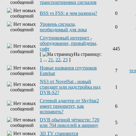
транспортировки сигналов
BSS vs FSS: в чем разница?
0
Уровень сигнала,
0
необходимый для лока
Спутниковый интернет -
оборудование, провайдеры,
софт
445
[
На страницу:
1
...
21
,
22
,
23
]
Новые названия спутников
7
те
Eutelsat
NS3 от NovelSat - новый
стандарт или надстройка над
1
DVB-S2?
Сетевой адаптер от SkyStar2
имеет приоритет, как
6
исправить?
DVB обычной чёткости: 720
5
или 704 пикселей в ширину
3D TV становится