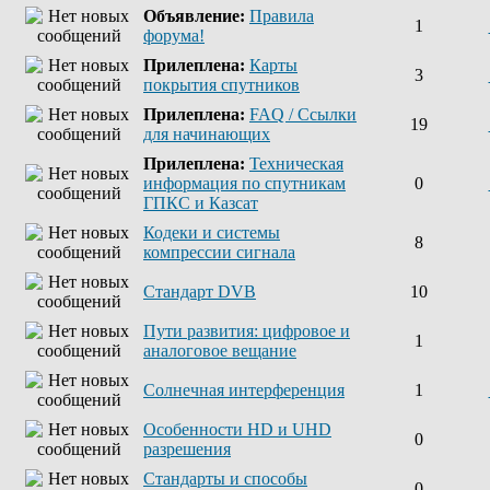
Объявление:
Правила
1
форума!
Прилеплена:
Карты
3
покрытия спутников
Прилеплена:
FAQ / Ссылки
19
для начинающих
Прилеплена:
Техническая
информация по спутникам
0
ГПКС и Казсат
Кодеки и системы
8
компрессии сигнала
Стандарт DVB
10
Пути развития: цифровое и
1
аналоговое вещание
Солнечная интерференция
1
Особенности HD и UHD
0
разрешения
Стандарты и способы
0