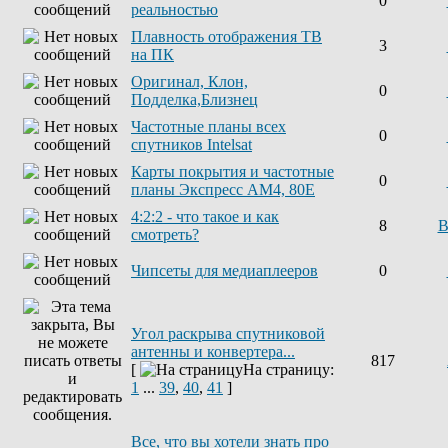
0
реальностью
Плавность отображения ТВ
3
на ПК
Оригинал, Клон,
0
Подделка,Близнец
Частотные планы всех
0
спутников Intelsat
Карты покрытия и частотные
0
планы Экспресс AM4, 80E
4:2:2 - что такое и как
8
В
смотреть?
Чипсеты для медиаплееров
0
Угол раскрыва спутниковой
антенны и конвертера...
817
[
На страницу:
1
...
39
,
40
,
41
]
Все, что вы хотели знать про