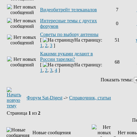
Видеобитрейт телеканалов
7
Интересные темы с других
0
форумов
Советы по выбору антенны
[
На страницу:
51
1
,
2
,
3
]
Какими руками делают в
России тарелки?
68
[
На страницу:
1
,
2
,
3
,
4
]
Показать темы:
Форум Sat-Digest
->
Справочник, статьи
Страница
1
из
2
П
Новые сообщения
Нет нов