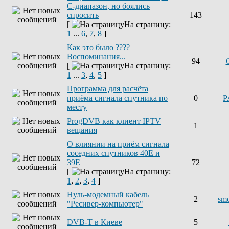
С-диапазон, но боялись
спросить
143
[
На страницу:
1
...
6
,
7
,
8
]
Как это было ????
Воспоминания...
94
[
На страницу:
1
...
3
,
4
,
5
]
Программа для расчёта
приёма сигнала спутника по
0
P
месту
ProgDVB как клиент IPTV
1
вещания
О влиянии на приём сигнала
соседних спутников 40E и
39E
72
[
На страницу:
1
,
2
,
3
,
4
]
Нуль-модемный кабель
2
sm
"Ресивер-компьютер"
DVB-T в Киеве
5