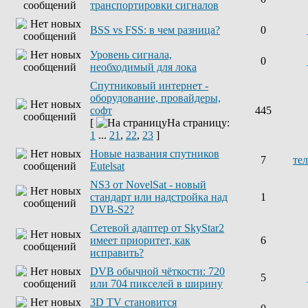
транспортировки сигналов
BSS vs FSS: в чем разница?
0
Уровень сигнала,
0
необходимый для лока
Спутниковый интернет -
оборудование, провайдеры,
софт
445
[
На страницу:
1
...
21
,
22
,
23
]
Новые названия спутников
7
те
Eutelsat
NS3 от NovelSat - новый
стандарт или надстройка над
1
DVB-S2?
Сетевой адаптер от SkyStar2
имеет приоритет, как
6
исправить?
DVB обычной чёткости: 720
5
или 704 пикселей в ширину
3D TV становится