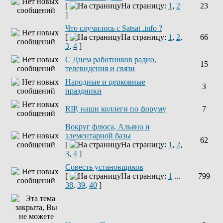
[
На страницу:
1
,
2
23
]
Что случилось с Satsat .info ?
[
На страницу:
1
,
2
,
66
3
,
4
]
C Днем работников радио,
15
телевидения и связи
Народные и церковные
3
праздники
RIP, наши коллеги по форуму
7
Вокруг флюса, Альяно и
элементарной базы
62
[
На страницу:
1
,
2
,
3
,
4
]
Совесть установщиков
[
На страницу:
1
...
799
38
,
39
,
40
]