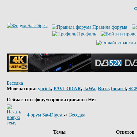
Ф
Правила форума
Профиль
Беседка
Модераторы:
yorick
,
PAVLODAR
,
JaWa
,
Витс
,
fonaref
,
SG
Сейчас этот форум просматривают: Нет
Форум Sat-Digest
->
Беседка
Темы
Ответов