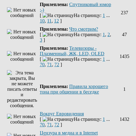
Прилеплена:
Спутниковый юмор
;-)
237
[
На страницу:
1
...
10
,
11
,
12
]
Прилеплена:
Что смотрим?
[
На страницу:
1
,
2
,
47
3
]
Прилеплена:
Телевизоры -
Плазменный, ЖК, LED, OLED
1435
[
На страницу:
1
...
70
,
71
,
72
]
Прилеплена:
Правила хорошего
1
тона при общении в беседке
Вокруг Евровидения
[
На страницу:
1
...
1432
70
,
71
,
72
]
Цензура в медиа и в Internet