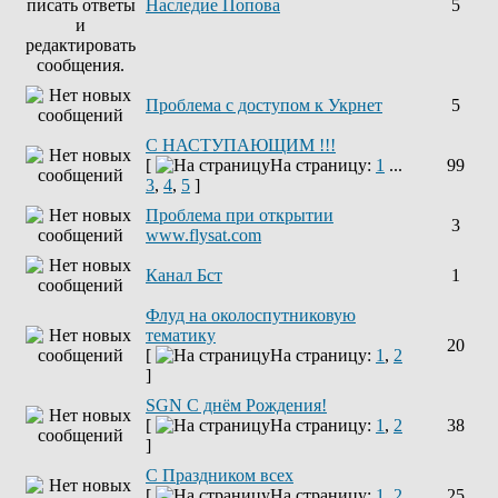
Наследие Попова
5
Проблема с доступом к Укрнет
5
С НАСТУПАЮЩИМ !!!
[
На страницу:
1
...
99
3
,
4
,
5
]
Проблема при открытии
3
www.flysat.com
Канал Бст
1
Флуд на околоспутниковую
тематику
20
[
На страницу:
1
,
2
]
SGN C днём Рождения!
[
На страницу:
1
,
2
38
]
С Праздником всех
[
На страницу:
1
,
2
25