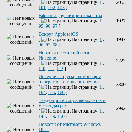
[
На страницу:
1
...
2053
101
,
102
,
103
]
Bitcoin и другие криптовалюты
[
На страницу:
1
...
1927
95
,
96
,
97
]
Вокруг Apple и iOS
[
На страницу:
1
...
1947
96
,
97
,
98
]
Новости всемирной сети
Интернет
2222
[
На страницу:
1
...
110
,
111
,
112
]
Интернет вирусы, шпионящие
программы и мошенничество
3300
[
На страницу:
1
...
164
,
165
,
166
]
Тенденции в социальных сетях и
мессенджерах
2992
[
На страницу:
1
...
148
,
149
,
150
]
Новости от Microsoft: Windows
10-11