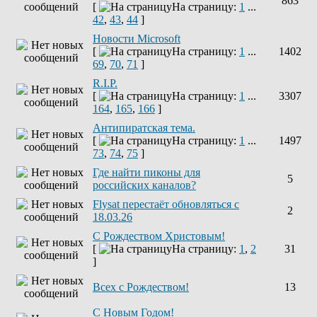
863
[
На страницу:
1
...
42
,
43
,
44
]
Новости Microsoft
[
На страницу:
1
...
1402
69
,
70
,
71
]
R.I.P.
[
На страницу:
1
...
3307
164
,
165
,
166
]
Антипиратская тема.
[
На страницу:
1
...
1497
73
,
74
,
75
]
Где найти пиконы для
5
российских каналов?
Flysat перестаёт обновляться с
2
18.03.26
С Рождеством Христовым!
[
На страницу:
1
,
2
31
]
Всех с Рождеством!
13
С Новым Годом!