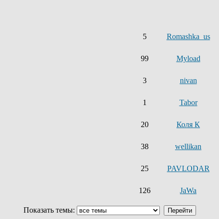
5
Romashka_us
99
Myload
3
nivan
1
Tabor
20
Коля К
38
wellikan
25
PAVLODAR
126
JaWa
Показать темы: