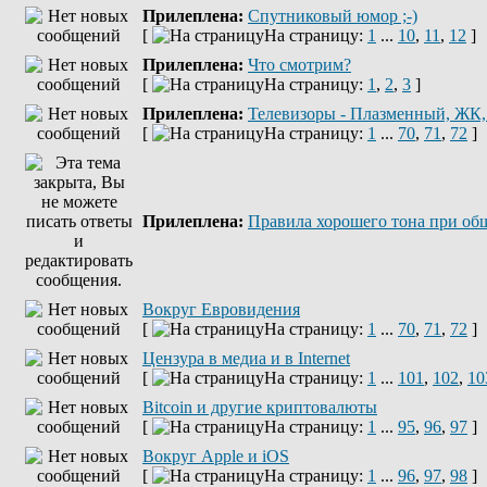
Прилеплена:
Спутниковый юмор ;-)
[
На страницу:
1
...
10
,
11
,
12
]
Прилеплена:
Что смотрим?
[
На страницу:
1
,
2
,
3
]
Прилеплена:
Телевизоры - Плазменный, ЖК
[
На страницу:
1
...
70
,
71
,
72
]
Прилеплена:
Правила хорошего тона при об
Вокруг Евровидения
[
На страницу:
1
...
70
,
71
,
72
]
Цензура в медиа и в Internet
[
На страницу:
1
...
101
,
102
,
10
Bitcoin и другие криптовалюты
[
На страницу:
1
...
95
,
96
,
97
]
Вокруг Apple и iOS
[
На страницу:
1
...
96
,
97
,
98
]