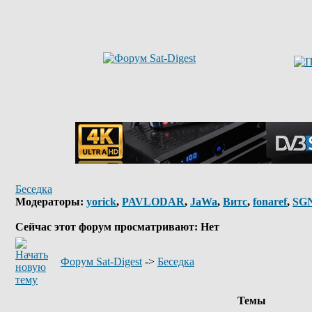
Беседка
Модераторы:
yorick
,
PAVLODAR
,
JaWa
,
Витс
,
fonaref
,
SG
Сейчас этот форум просматривают: Нет
Форум Sat-Digest
->
Беседка
Темы