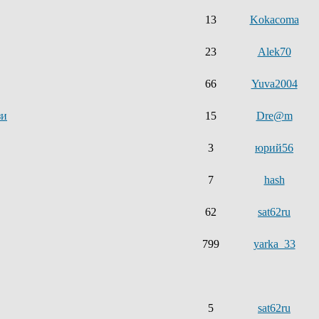
13
Kokacoma
23
Alek70
66
Yuva2004
зи
15
Dre@m
3
юрий56
7
hash
62
sat62ru
799
yarka_33
5
sat62ru