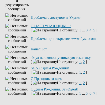
Проблема с доступом к Укрнет
С НАСТУПАЮЩИМ !!!
[
На страницу:
1
...
3
,
4
,
5
]
Проблема при открытии www.flysat.com
Канал Бст
Флуд на околоспутниковую тематику
[
На страницу:
1
,
2
]
SGN C днём Рождения!
[
На страницу:
1
,
2
]
С Праздником всех
[
На страницу:
1
,
2
]
С Днем Рождения, Sat-Digest!
[
На страницу:
1
...
5
,
6
,
7
]