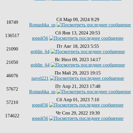
Сб Мар 09, 2024 9:29
18749
Romashka_us
Сб Янв 13, 2024 20:53
136517
юрий56
Пт Авг 18, 2023 5:55
21090
goblin_64
Вс Июл 09, 2023 14:17
21050
goblin_64
Пн Май 29, 2023 19:15
46076
pavel221
Пт Апр 21, 2023 17:48
57672
Romashka_us
Сб Апр 01, 2023 7:10
57210
юрий56
Чт Сен 29, 2022 19:39
174622
юрий56