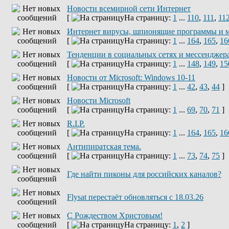
Новости всемирной сети Интернет
[
На страницу:
1
...
110
,
111
,
11
Интернет вирусы, шпионящие программы и 
[
На страницу:
1
...
164
,
165
,
16
Тенденции в социальных сетях и мессенджер
[
На страницу:
1
...
148
,
149
,
15
Новости от Microsoft: Windows 10-11
[
На страницу:
1
...
42
,
43
,
44
]
Новости Microsoft
[
На страницу:
1
...
69
,
70
,
71
]
R.I.P.
[
На страницу:
1
...
164
,
165
,
16
Антипиратская тема.
[
На страницу:
1
...
73
,
74
,
75
]
Где найти пиконы для российских каналов?
Flysat перестаёт обновляться с 18.03.26
С Рождеством Христовым!
[
На страницу:
1
,
2
]