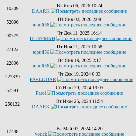
Вт Янв 06, 2026 10:24
10209
DAARK
Пт Янв 02, 2026 2:08
52096
юрий56
Чт Дек 11, 2025 16:14
90375
ШТУРМАН
Пт Ноя 21, 2025 10:58
27122
юрий56
Вс Янв 19, 2025 2:17
22806
юрий56
Чт Дек 19, 2024 0:33
227839
PAVLODAR
Сб Июн 29, 2024 19:05
67591
Parol
Вт Июн 25, 2024 11:54
258132
DAARK
Вт Май 07, 2024 14:20
17448
yorick