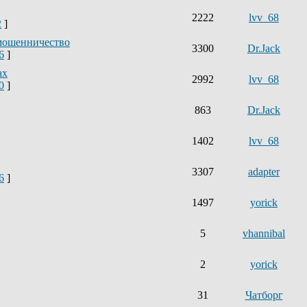
2222
lvv_68
2
]
мошенничество
3300
Dr.Jack
6
]
ах
2992
lvv_68
0
]
863
Dr.Jack
1402
lvv_68
3307
adapter
6
]
1497
yorick
5
vhannibal
2
yorick
31
Чатборг