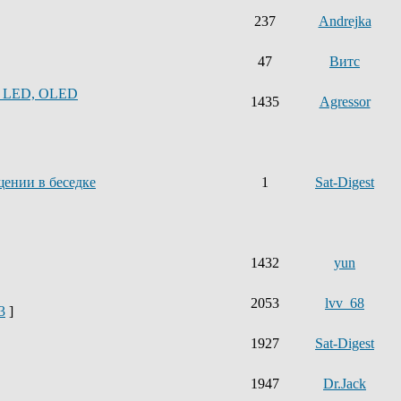
237
Andrejka
47
Витс
, LED, OLED
1435
Agressor
щении в беседке
1
Sat-Digest
1432
yun
2053
lvv_68
3
]
1927
Sat-Digest
1947
Dr.Jack