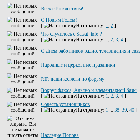
Всех с Рождеством!
С Новым Годом!
[
На страницу:
1
,
2
]
Что случилось с Satsat .info ?
[
На страницу:
1
,
2
,
3
,
4
]
C Днем работников радио, телевидения и свя
Народные и церковные праздники
RIP, наши коллеги по форуму
Вокруг флюса, Альяно и элементарной базы
[
На страницу:
1
,
2
,
3
,
4
]
Совесть установщиков
[
На страницу:
1
...
38
,
39
,
40
]
Наследие Попова