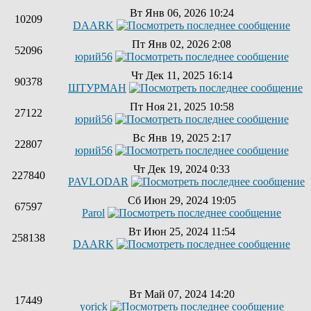
Вт Янв 06, 2026 10:24
10209
DAARK
Пт Янв 02, 2026 2:08
52096
юрий56
Чт Дек 11, 2025 16:14
90378
ШТУРМАН
Пт Ноя 21, 2025 10:58
27122
юрий56
Вс Янв 19, 2025 2:17
22807
юрий56
Чт Дек 19, 2024 0:33
227840
PAVLODAR
Сб Июн 29, 2024 19:05
67597
Parol
Вт Июн 25, 2024 11:54
258138
DAARK
Вт Май 07, 2024 14:20
17449
yorick