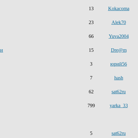
13
Kokacoma
23
Alek70
66
Yuva2004
зи
15
Dre@m
3
юрий56
7
hash
62
sat62ru
799
yarka_33
5
sat62ru