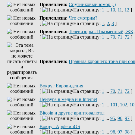
Прилеплена:
Спутниковый юмор ;-)
[
На страницу:
1
...
10
,
11
,
12
]
Прилеплена:
Что смотрим?
[
На страницу:
1
,
2
,
3
]
Прилеплена:
Телевизоры - Плазменный, ЖК
[
На страницу:
1
...
70
,
71
,
72
]
Прилеплена:
Правила хорошего тона при об
Вокруг Евровидения
[
На страницу:
1
...
70
,
71
,
72
]
Цензура в медиа и в Internet
[
На страницу:
1
...
101
,
102
,
10
Bitcoin и другие криптовалюты
[
На страницу:
1
...
95
,
96
,
97
]
Вокруг Apple и iOS
[
На страницу:
1
...
96
,
97
,
98
]