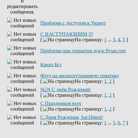
Проблема с доступом к Укрнет
С НАСТУПАЮЩИМ !!!
[
На страницу:
1
...
3
,
4
,
5
]
Проблема при открытии www.flysat.com
Канал Бст
Флуд на околоспутниковую тематику
[
На страницу:
1
,
2
]
SGN C днём Рождения!
[
На страницу:
1
,
2
]
С Праздником всех
[
На страницу:
1
,
2
]
С Днем Рождения, Sat-Digest!
[
На страницу:
1
...
5
,
6
,
7
]