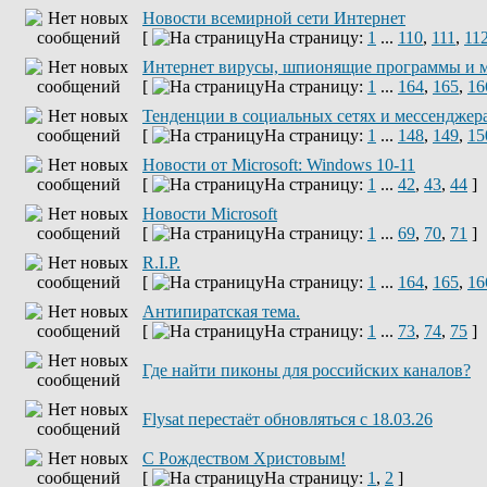
Новости всемирной сети Интернет
[
На страницу:
1
...
110
,
111
,
11
Интернет вирусы, шпионящие программы и 
[
На страницу:
1
...
164
,
165
,
16
Тенденции в социальных сетях и мессенджер
[
На страницу:
1
...
148
,
149
,
15
Новости от Microsoft: Windows 10-11
[
На страницу:
1
...
42
,
43
,
44
]
Новости Microsoft
[
На страницу:
1
...
69
,
70
,
71
]
R.I.P.
[
На страницу:
1
...
164
,
165
,
16
Антипиратская тема.
[
На страницу:
1
...
73
,
74
,
75
]
Где найти пиконы для российских каналов?
Flysat перестаёт обновляться с 18.03.26
С Рождеством Христовым!
[
На страницу:
1
,
2
]