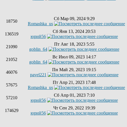
Сб Мар 09, 2024 9:29
18750
Romashka_us
Сб Янв 13, 2024 20:53
136519
юрий56
Пт Авг 18, 2023 5:55
21090
goblin_64
Вс Июл 09, 2023 14:17
21052
goblin_64
Пн Май 29, 2023 19:15
46076
pavel221
Пт Апр 21, 2023 17:48
57675
Romashka_us
Сб Апр 01, 2023 7:10
57210
юрий56
Чт Сен 29, 2022 19:39
174629
юрий56