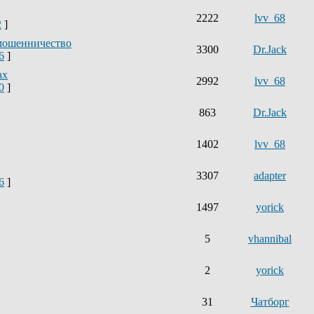
2222
lvv_68
2
]
мошенничество
3300
Dr.Jack
6
]
ах
2992
lvv_68
0
]
863
Dr.Jack
1402
lvv_68
3307
adapter
6
]
1497
yorick
5
vhannibal
2
yorick
31
Чатборг