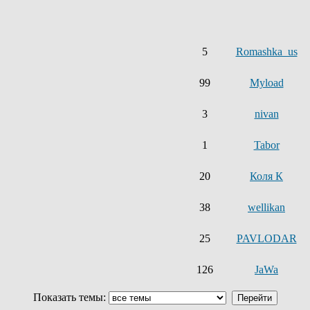
5
Romashka_us
99
Myload
3
nivan
1
Tabor
20
Коля К
38
wellikan
25
PAVLODAR
126
JaWa
Показать темы: