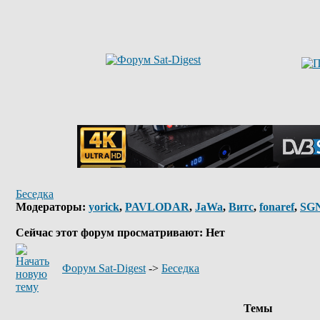
Беседка
Модераторы:
yorick
,
PAVLODAR
,
JaWa
,
Витс
,
fonaref
,
SG
Сейчас этот форум просматривают: Нет
Форум Sat-Digest
->
Беседка
Темы