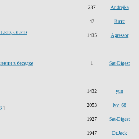
237
Andrejka
47
Витс
, LED, OLED
1435
Agressor
щении в беседке
1
Sat-Digest
1432
yun
2053
lvv_68
3
]
1927
Sat-Digest
1947
Dr.Jack