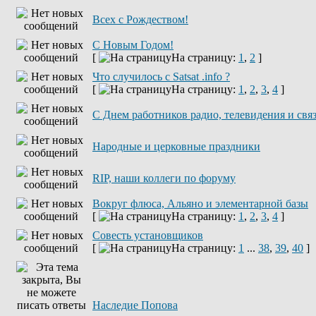
Всех с Рождеством!
С Новым Годом!
[
На страницу:
1
,
2
]
Что случилось с Satsat .info ?
[
На страницу:
1
,
2
,
3
,
4
]
C Днем работников радио, телевидения и свя
Народные и церковные праздники
RIP, наши коллеги по форуму
Вокруг флюса, Альяно и элементарной базы
[
На страницу:
1
,
2
,
3
,
4
]
Совесть установщиков
[
На страницу:
1
...
38
,
39
,
40
]
Наследие Попова