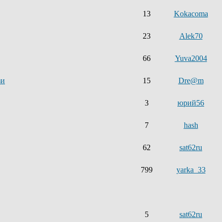
13
Kokacoma
23
Alek70
66
Yuva2004
зи
15
Dre@m
3
юрий56
7
hash
62
sat62ru
799
yarka_33
5
sat62ru