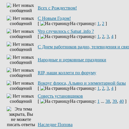
Всех с Рождеством!
С Новым Годом!
[
На страницу:
1
,
2
]
Что случилось с Satsat .info ?
[
На страницу:
1
,
2
,
3
,
4
]
C Днем работников радио, телевидения и свя
Народные и церковные праздники
RIP, наши коллеги по форуму
Вокруг флюса, Альяно и элементарной базы
[
На страницу:
1
,
2
,
3
,
4
]
Совесть установщиков
[
На страницу:
1
...
38
,
39
,
40
]
Наследие Попова