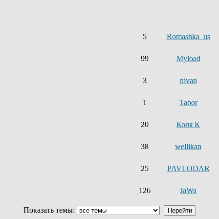
5
Romashka_us
99
Myload
3
nivan
1
Tabor
20
Коля К
38
wellikan
25
PAVLODAR
126
JaWa
Показать темы: