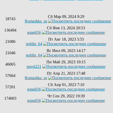
Сб Мар 09, 2024 9:29
18743
Romashka_us
Сб Янв 13, 2024 20:53
136494
юрий56
Пт Авг 18, 2023 5:55
21086
goblin_64
Вс Июл 09, 2023 14:17
21046
goblin_64
Пн Май 29, 2023 19:15
46065
pavel221
Пт Апр 21, 2023 17:48
57664
Romashka_us
Сб Апр 01, 2023 7:10
57201
юрий56
Чт Сен 29, 2022 19:39
174603
юрий56