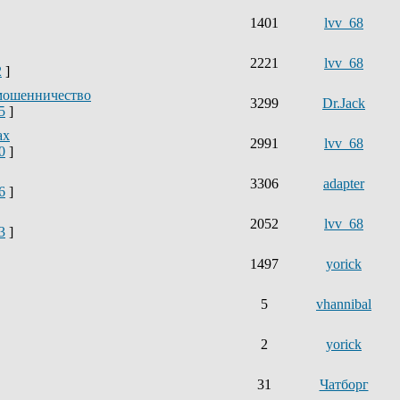
1401
lvv_68
2221
lvv_68
2
]
мошенничество
3299
Dr.Jack
5
]
ах
2991
lvv_68
0
]
3306
adapter
6
]
2052
lvv_68
3
]
1497
yorick
5
vhannibal
2
yorick
31
Чатборг