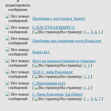
Проблема с доступом к Укрнет
С НАСТУПАЮЩИМ !!!
[
На страницу:
1
...
3
,
4
,
5
]
Проблема при открытии www.flysat.com
Канал Бст
Флуд на околоспутниковую тематику
[
На страницу:
1
,
2
]
SGN C днём Рождения!
[
На страницу:
1
,
2
]
С Праздником всех
[
На страницу:
1
,
2
]
С Днем Рождения, Sat-Digest!
[
На страницу:
1
...
5
,
6
,
7
]