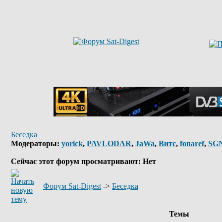
Беседка
Модераторы:
yorick
,
PAVLODAR
,
JaWa
,
Витс
,
fonaref
,
SG
Сейчас этот форум просматривают: Нет
Форум Sat-Digest
->
Беседка
Темы