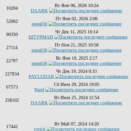
Вт Янв 06, 2026 10:24
10204
DAARK
Пт Янв 02, 2026 2:08
52082
юрий56
Чт Дек 11, 2025 16:14
90350
ШТУРМАН
Пт Ноя 21, 2025 10:58
27114
юрий56
Вс Янв 19, 2025 2:17
22797
юрий56
Чт Дек 19, 2024 0:33
227834
PAVLODAR
Сб Июн 29, 2024 19:05
67573
Parol
Вт Июн 25, 2024 11:54
258102
DAARK
Вт Май 07, 2024 14:20
17442
yorick