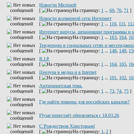
Новости Microsoft
[
На страницу:
1
...
69
,
70
,
71
]
Новости всемирной сети Интернет
[
На страницу:
1
...
110
,
111
,
11
Интернет вирусы, шпионящие программы и 
[
На страницу:
1
...
163
,
164
,
16
Тенденции в социальных сетях и мессенджер
[
На страницу:
1
...
148
,
149
,
15
R.I.P.
[
На страницу:
1
...
164
,
165
,
16
Цензура в медиа и в Internet
[
На страницу:
1
...
101
,
102
,
10
Антипиратская тема.
[
На страницу:
1
...
73
,
74
,
75
]
Где найти пиконы для российских каналов?
Flysat перестаёт обновляться с 18.03.26
С Рождеством Христовым!
[
На страницу:
1
,
2
]