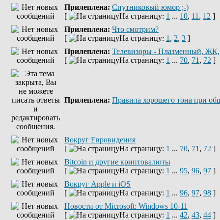
Прилеплена:
Спутниковый юмор ;-)
[
На страницу:
1
...
10
,
11
,
12
]
Прилеплена:
Что смотрим?
[
На страницу:
1
,
2
,
3
]
Прилеплена:
Телевизоры - Плазменный, ЖК
[
На страницу:
1
...
70
,
71
,
72
]
Прилеплена:
Правила хорошего тона при об
Вокруг Евровидения
[
На страницу:
1
...
70
,
71
,
72
]
Bitcoin и другие криптовалюты
[
На страницу:
1
...
95
,
96
,
97
]
Вокруг Apple и iOS
[
На страницу:
1
...
96
,
97
,
98
]
Новости от Microsoft: Windows 10-11
[
На страницу:
1
...
42
,
43
,
44
]