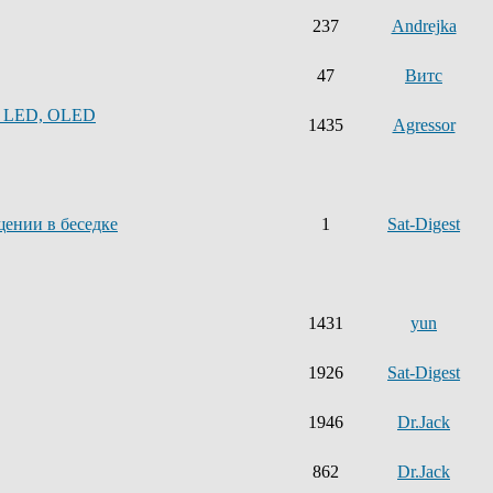
237
Andrejka
47
Витс
, LED, OLED
1435
Agressor
щении в беседке
1
Sat-Digest
1431
yun
1926
Sat-Digest
1946
Dr.Jack
862
Dr.Jack