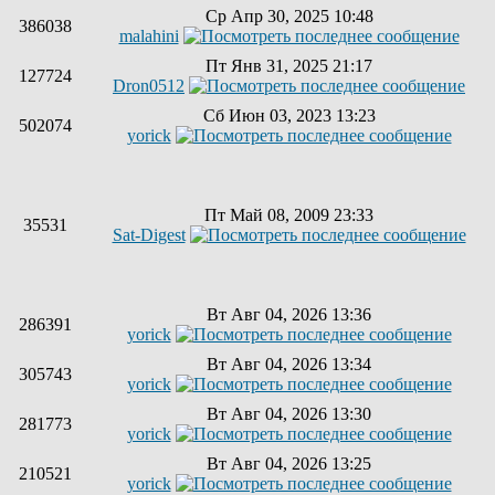
Ср Апр 30, 2025 10:48
386038
malahini
Пт Янв 31, 2025 21:17
127724
Dron0512
Сб Июн 03, 2023 13:23
502074
yorick
Пт Май 08, 2009 23:33
35531
Sat-Digest
Вт Авг 04, 2026 13:36
286391
yorick
Вт Авг 04, 2026 13:34
305743
yorick
Вт Авг 04, 2026 13:30
281773
yorick
Вт Авг 04, 2026 13:25
210521
yorick