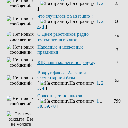
[
На страницу:
1
,
2
23
]
Что случилось с Satsat .info ?
[
На страницу:
1
,
2
,
66
3
,
4
]
C Днем работников радио,
15
телевидения и связи
Народные и церковные
3
праздники
RIP, наши коллеги по форуму
7
Вокруг флюса, Альяно и
элементарной базы
62
[
На страницу:
1
,
2
,
3
,
4
]
Совесть установщиков
[
На страницу:
1
...
799
38
,
39
,
40
]