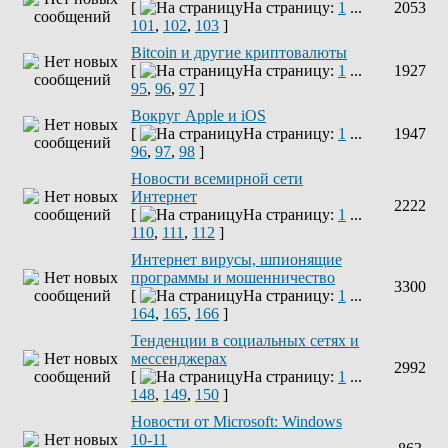
[
На страницу:
1
...
2053
101
,
102
,
103
]
Bitcoin и другие криптовалюты
[
На страницу:
1
...
1927
95
,
96
,
97
]
Вокруг Apple и iOS
[
На страницу:
1
...
1947
96
,
97
,
98
]
Новости всемирной сети
Интернет
2222
[
На страницу:
1
...
110
,
111
,
112
]
Интернет вирусы, шпионящие
программы и мошенничество
3300
[
На страницу:
1
...
164
,
165
,
166
]
Тенденции в социальных сетях и
мессенджерах
2992
[
На страницу:
1
...
148
,
149
,
150
]
Новости от Microsoft: Windows
10-11