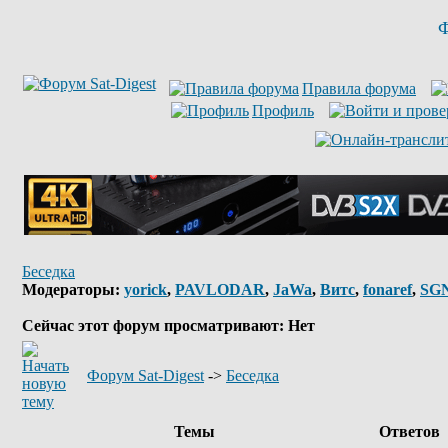
Ф
Правила форума
Профиль
Беседка
Модераторы:
yorick
,
PAVLODAR
,
JaWa
,
Витс
,
fonaref
,
SG
Сейчас этот форум просматривают: Нет
Форум Sat-Digest
->
Беседка
Темы
Ответов