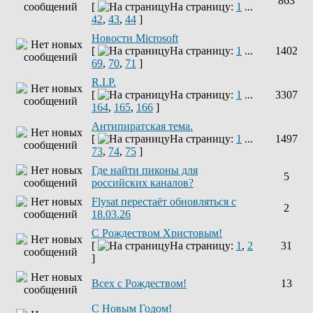
863
[
На страницу:
1
...
42
,
43
,
44
]
Новости Microsoft
[
На страницу:
1
...
1402
69
,
70
,
71
]
R.I.P.
[
На страницу:
1
...
3307
164
,
165
,
166
]
Антипиратская тема.
[
На страницу:
1
...
1497
73
,
74
,
75
]
Где найти пиконы для
5
российских каналов?
Flysat перестаёт обновляться с
2
18.03.26
С Рождеством Христовым!
[
На страницу:
1
,
2
31
]
Всех с Рождеством!
13
С Новым Годом!