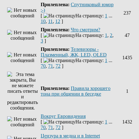
Прилеплена:
Спутниковый юмор
;-)
237
[
На страницу:
1
...
10
,
11
,
12
]
Прилеплена:
Что смотрим?
[
На страницу:
1
,
2
,
47
3
]
Прилеплена:
Телевизоры -
Плазменный, ЖК, LED, OLED
1435
[
На страницу:
1
...
70
,
71
,
72
]
Прилеплена:
Правила хорошего
1
тона при общении в беседке
Вокруг Евровидения
[
На страницу:
1
...
1432
70
,
71
,
72
]
Цензура в медиа и в Internet