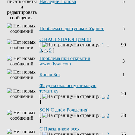
Наследие Попова
5
Проблема с доступом к Укрнет
5
С НАСТУПАЮЩИМ !!!
[
На страницу:
1
...
99
3
,
4
,
5
]
Проблема при открытии
3
www.flysat.com
Канал Бст
1
Флуд на околоспутниковую
тематику
20
[
На страницу:
1
,
2
]
SGN C днём Рождения!
[
На страницу:
1
,
2
38
]
С Праздником всех
[
На страницу:
1
,
2
25