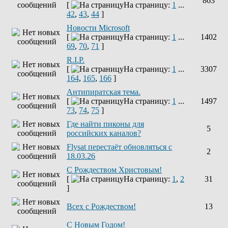
863
[
На страницу:
1
...
42
,
43
,
44
]
Новости Microsoft
[
На страницу:
1
...
1402
69
,
70
,
71
]
R.I.P.
[
На страницу:
1
...
3307
164
,
165
,
166
]
Антипиратская тема.
[
На страницу:
1
...
1497
73
,
74
,
75
]
Где найти пиконы для
5
российских каналов?
Flysat перестаёт обновляться с
2
18.03.26
С Рождеством Христовым!
[
На страницу:
1
,
2
31
]
Всех с Рождеством!
13
С Новым Годом!