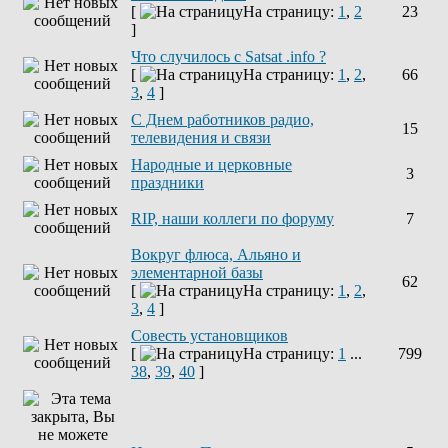
[
На страницу:
1
,
2
23
]
Что случилось с Satsat .info ?
[
На страницу:
1
,
2
,
66
3
,
4
]
C Днем работников радио,
15
телевидения и связи
Народные и церковные
3
праздники
RIP, наши коллеги по форуму
7
Вокруг флюса, Альяно и
элементарной базы
62
[
На страницу:
1
,
2
,
3
,
4
]
Совесть установщиков
[
На страницу:
1
...
799
38
,
39
,
40
]