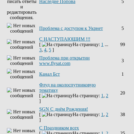
Наследие Попова
5
Проблема с доступом к Укрнет
5
С НАСТУПАЮЩИМ !!!
[
На страницу:
1
...
99
3
,
4
,
5
]
Проблема при открытии
3
www.flysat.com
Канал Бст
1
Флуд на околоспутниковую
тематику
20
[
На страницу:
1
,
2
]
SGN C днём Рождения!
[
На страницу:
1
,
2
38
]
С Праздником всех
[
На страницу:
1
,
2
25