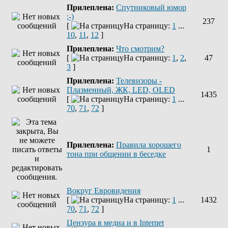
Прилеплена:
Спутниковый юмор
;-)
237
[
На страницу:
1
...
10
,
11
,
12
]
Прилеплена:
Что смотрим?
[
На страницу:
1
,
2
,
47
3
]
Прилеплена:
Телевизоры -
Плазменный, ЖК, LED, OLED
1435
[
На страницу:
1
...
70
,
71
,
72
]
Прилеплена:
Правила хорошего
1
тона при общении в беседке
Вокруг Евровидения
[
На страницу:
1
...
1432
70
,
71
,
72
]
Цензура в медиа и в Internet