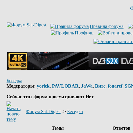
Ф
Правила форума
Профиль
Беседка
Модераторы:
yorick
,
PAVLODAR
,
JaWa
,
Витс
,
fonaref
,
SG
Сейчас этот форум просматривают: Нет
Форум Sat-Digest
->
Беседка
Темы
Ответов