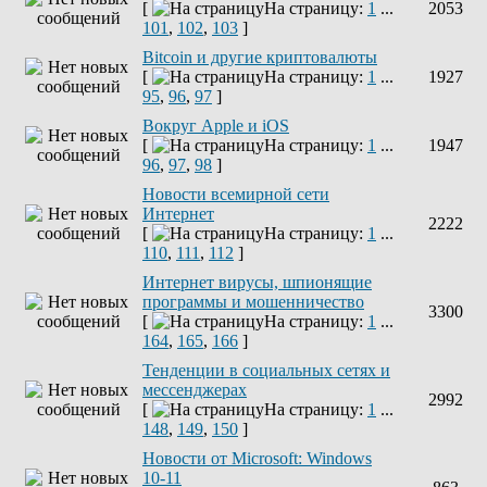
[
На страницу:
1
...
2053
101
,
102
,
103
]
Bitcoin и другие криптовалюты
[
На страницу:
1
...
1927
95
,
96
,
97
]
Вокруг Apple и iOS
[
На страницу:
1
...
1947
96
,
97
,
98
]
Новости всемирной сети
Интернет
2222
[
На страницу:
1
...
110
,
111
,
112
]
Интернет вирусы, шпионящие
программы и мошенничество
3300
[
На страницу:
1
...
164
,
165
,
166
]
Тенденции в социальных сетях и
мессенджерах
2992
[
На страницу:
1
...
148
,
149
,
150
]
Новости от Microsoft: Windows
10-11