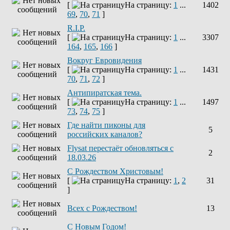
[
На страницу:
1
...
1402
69
,
70
,
71
]
R.I.P.
[
На страницу:
1
...
3307
164
,
165
,
166
]
Вокруг Евровидения
[
На страницу:
1
...
1431
70
,
71
,
72
]
Антипиратская тема.
[
На страницу:
1
...
1497
73
,
74
,
75
]
Где найти пиконы для
5
российских каналов?
Flysat перестаёт обновляться с
2
18.03.26
С Рождеством Христовым!
[
На страницу:
1
,
2
31
]
Всех с Рождеством!
13
С Новым Годом!