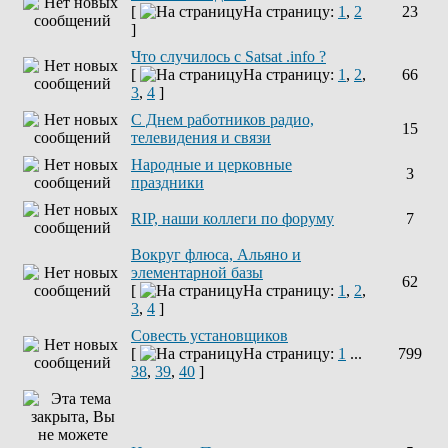
[
На страницу:
1
,
2
23
]
Что случилось с Satsat .info ?
[
На страницу:
1
,
2
,
66
3
,
4
]
C Днем работников радио,
15
телевидения и связи
Народные и церковные
3
праздники
RIP, наши коллеги по форуму
7
Вокруг флюса, Альяно и
элементарной базы
62
[
На страницу:
1
,
2
,
3
,
4
]
Совесть установщиков
[
На страницу:
1
...
799
38
,
39
,
40
]