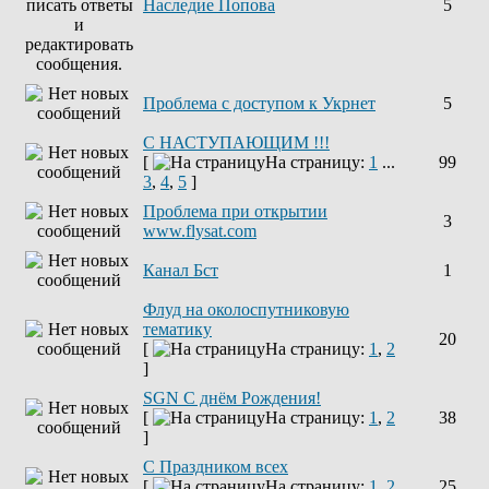
Наследие Попова
5
Проблема с доступом к Укрнет
5
С НАСТУПАЮЩИМ !!!
[
На страницу:
1
...
99
3
,
4
,
5
]
Проблема при открытии
3
www.flysat.com
Канал Бст
1
Флуд на околоспутниковую
тематику
20
[
На страницу:
1
,
2
]
SGN C днём Рождения!
[
На страницу:
1
,
2
38
]
С Праздником всех
[
На страницу:
1
,
2
25