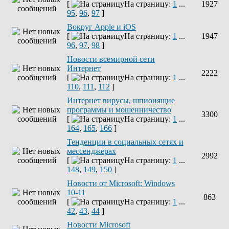
[
На страницу:
1
...
1927
95
,
96
,
97
]
Вокруг Apple и iOS
[
На страницу:
1
...
1947
96
,
97
,
98
]
Новости всемирной сети
Интернет
2222
[
На страницу:
1
...
110
,
111
,
112
]
Интернет вирусы, шпионящие
программы и мошенничество
3300
[
На страницу:
1
...
164
,
165
,
166
]
Тенденции в социальных сетях и
мессенджерах
2992
[
На страницу:
1
...
148
,
149
,
150
]
Новости от Microsoft: Windows
10-11
863
[
На страницу:
1
...
42
,
43
,
44
]
Новости Microsoft