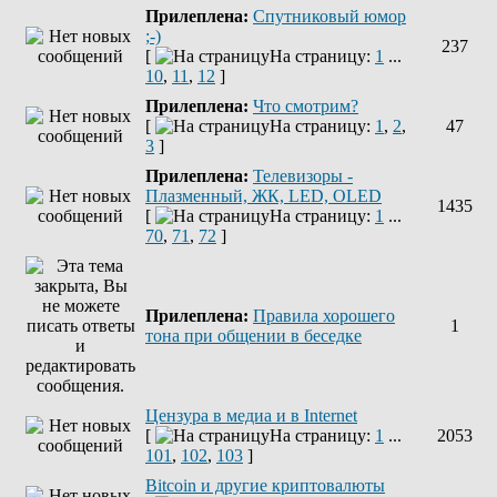
Прилеплена:
Спутниковый юмор
;-)
237
[
На страницу:
1
...
10
,
11
,
12
]
Прилеплена:
Что смотрим?
[
На страницу:
1
,
2
,
47
3
]
Прилеплена:
Телевизоры -
Плазменный, ЖК, LED, OLED
1435
[
На страницу:
1
...
70
,
71
,
72
]
Прилеплена:
Правила хорошего
1
тона при общении в беседке
Цензура в медиа и в Internet
[
На страницу:
1
...
2053
101
,
102
,
103
]
Bitcoin и другие криптовалюты