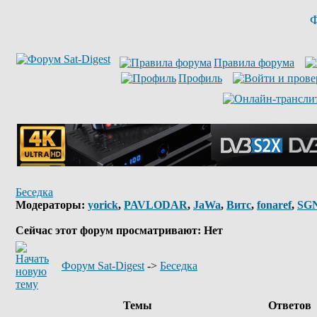
Ф
Правила форума
Профиль
Беседка
Модераторы:
yorick
,
PAVLODAR
,
JaWa
,
Витс
,
fonaref
,
SG
Сейчас этот форум просматривают: Нет
Форум Sat-Digest
->
Беседка
Темы
Ответов