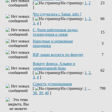
[
На страницу:
1
,
2
23
]
Что случилось с Satsat .info ?
[
На страницу:
1
,
2
,
66
3
,
4
]
C Днем работников радио,
15
телевидения и связи
Народные и церковные
3
праздники
RIP, наши коллеги по форуму
7
Вокруг флюса, Альяно и
элементарной базы
62
[
На страницу:
1
,
2
,
3
,
4
]
Совесть установщиков
[
На страницу:
1
...
799
38
,
39
,
40
]