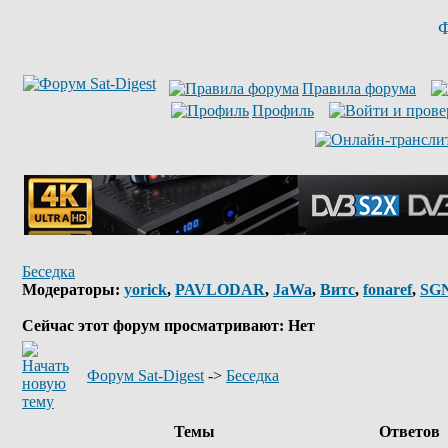
Ф
Правила форума
Профиль
Беседка
Модераторы:
yorick
,
PAVLODAR
,
JaWa
,
Витс
,
fonaref
,
SG
Сейчас этот форум просматривают: Нет
Форум Sat-Digest
->
Беседка
Темы
Ответов