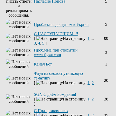
Наследие Попова
5
Проблема с доступом к Укрнет
5
С НАСТУПАЮЩИМ !!!
[
На страницу:
1
...
99
3
,
4
,
5
]
Проблема при открытии
3
www.flysat.com
Канал Бст
1
Флуд на околоспутниковую
тематику
20
[
На страницу:
1
,
2
]
SGN C днём Рождения!
[
На страницу:
1
,
2
38
]
С Праздником всех
[
На страницу:
1
,
2
25