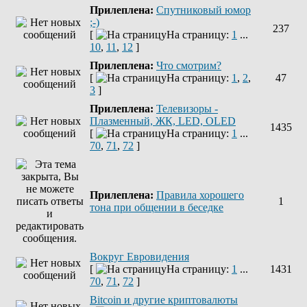
Прилеплена:
Спутниковый юмор
;-)
237
[
На страницу:
1
...
10
,
11
,
12
]
Прилеплена:
Что смотрим?
[
На страницу:
1
,
2
,
47
3
]
Прилеплена:
Телевизоры -
Плазменный, ЖК, LED, OLED
1435
[
На страницу:
1
...
70
,
71
,
72
]
Прилеплена:
Правила хорошего
1
тона при общении в беседке
Вокруг Евровидения
[
На страницу:
1
...
1431
70
,
71
,
72
]
Bitcoin и другие криптовалюты