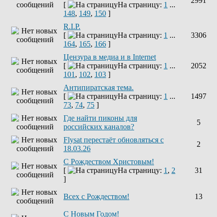
2991
[
На страницу:
1
...
148
,
149
,
150
]
R.I.P.
[
На страницу:
1
...
3306
164
,
165
,
166
]
Цензура в медиа и в Internet
[
На страницу:
1
...
2052
101
,
102
,
103
]
Антипиратская тема.
[
На страницу:
1
...
1497
73
,
74
,
75
]
Где найти пиконы для
5
российских каналов?
Flysat перестаёт обновляться с
2
18.03.26
С Рождеством Христовым!
[
На страницу:
1
,
2
31
]
Всех с Рождеством!
13
С Новым Годом!