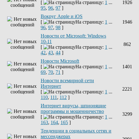
[
На страницу:
1
...
1926
95
,
96
,
97
]
Вокруг Apple и iOS
[
На страницу:
1
...
1946
96
,
97
,
98
]
Новости от Microsoft: Windows
10-11
862
[
На страницу:
1
...
42
,
43
,
44
]
Новости Microsoft
[
На страницу:
1
...
1401
69
,
70
,
71
]
Новости всемирной сети
Интернет
2221
[
На страницу:
1
...
110
,
111
,
112
]
Интернет вирусы, шпионящие
программы и мошенничество
3299
[
На страницу:
1
...
163
,
164
,
165
]
Тенденции в социальных сетях и
мессенджерах