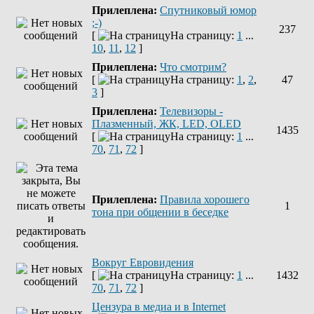
Прилеплена:
Спутниковый юмор
;-)
237
[
На страницу:
1
...
10
,
11
,
12
]
Прилеплена:
Что смотрим?
[
На страницу:
1
,
2
,
47
3
]
Прилеплена:
Телевизоры -
Плазменный, ЖК, LED, OLED
1435
[
На страницу:
1
...
70
,
71
,
72
]
Прилеплена:
Правила хорошего
1
тона при общении в беседке
Вокруг Евровидения
[
На страницу:
1
...
1432
70
,
71
,
72
]
Цензура в медиа и в Internet