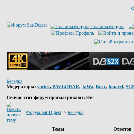
Ф
Правила форума
Профиль
Беседка
Модераторы:
yorick
,
PAVLODAR
,
JaWa
,
Витс
,
fonaref
,
SG
Сейчас этот форум просматривают: Нет
Форум Sat-Digest
->
Беседка
Темы
Ответов