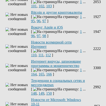
[
На страницу:
1
...
2053
101
,
102
,
103
]
Bitcoin и другие криптовалюты
[
На страницу:
1
...
1927
95
,
96
,
97
]
Вокруг Apple и iOS
[
На страницу:
1
...
1947
96
,
97
,
98
]
Новости всемирной сети
Интернет
2222
[
На страницу:
1
...
110
,
111
,
112
]
Интернет вирусы, шпионящие
программы и мошенничество
3300
[
На страницу:
1
...
164
,
165
,
166
]
Тенденции в социальных сетях и
мессенджерах
2992
[
На страницу:
1
...
148
,
149
,
150
]
Новости от Microsoft: Windows
10-11