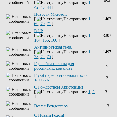
863
[
На страницу:
1
...
42
,
43
,
44
]
Новости Microsoft
[
На страницу:
1
...
1402
69
,
70
,
71
]
R.I.P.
[
На страницу:
1
...
3307
164
,
165
,
166
]
Антипиратская тема.
[
На страницу:
1
...
1497
73
,
74
,
75
]
Где найти пиконы для
5
российских каналов?
Flysat перестаёт обновляться с
2
18.03.26
С Рождеством Христовым!
[
На страницу:
1
,
2
31
]
Всех с Рождеством!
13
С Новым Годом!