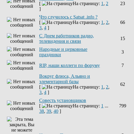
[
На страницу:
1
,
2
23
]
Что случилось с Satsat .info ?
[
На страницу:
1
,
2
,
66
3
,
4
]
C Днем работников радио,
15
телевидения и связи
Народные и церковные
3
праздники
RIP, наши коллеги по форуму
7
Вокруг флюса, Альяно и
элементарной базы
62
[
На страницу:
1
,
2
,
3
,
4
]
Совесть установщиков
[
На страницу:
1
...
799
38
,
39
,
40
]