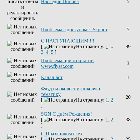
Наследие Попова
5
Проблема с доступом к Укрнет
5
С НАСТУПАЮЩИМ !!!
[
На страницу:
1
...
99
3
,
4
,
5
]
Проблема при открытии
3
www.flysat.com
Канал Бст
1
Флуд на околоспутниковую
тематику
20
[
На страницу:
1
,
2
]
SGN C днём Рождения!
[
На страницу:
1
,
2
38
]
С Праздником всех
[
На страницу:
1
,
2
25