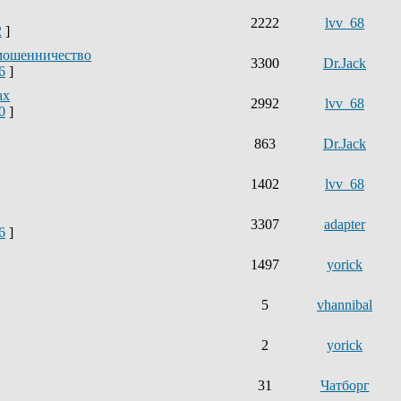
2222
lvv_68
2
]
мошенничество
3300
Dr.Jack
6
]
ах
2992
lvv_68
0
]
863
Dr.Jack
1402
lvv_68
3307
adapter
6
]
1497
yorick
5
vhannibal
2
yorick
31
Чатборг