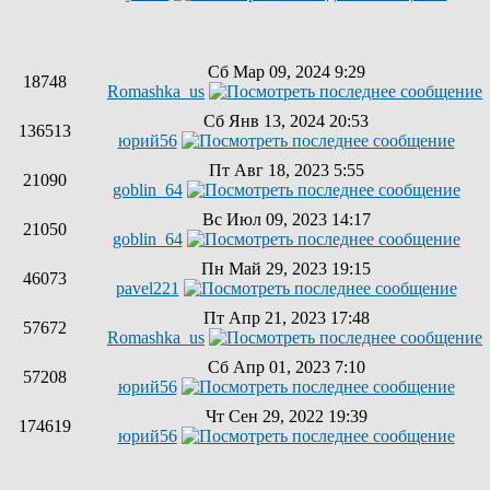
Сб Мар 09, 2024 9:29
18748
Romashka_us
Сб Янв 13, 2024 20:53
136513
юрий56
Пт Авг 18, 2023 5:55
21090
goblin_64
Вс Июл 09, 2023 14:17
21050
goblin_64
Пн Май 29, 2023 19:15
46073
pavel221
Пт Апр 21, 2023 17:48
57672
Romashka_us
Сб Апр 01, 2023 7:10
57208
юрий56
Чт Сен 29, 2022 19:39
174619
юрий56