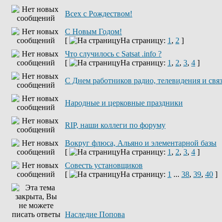
Всех с Рождеством!
С Новым Годом!
[
На страницу:
1
,
2
]
Что случилось с Satsat .info ?
[
На страницу:
1
,
2
,
3
,
4
]
C Днем работников радио, телевидения и свя
Народные и церковные праздники
RIP, наши коллеги по форуму
Вокруг флюса, Альяно и элементарной базы
[
На страницу:
1
,
2
,
3
,
4
]
Совесть установщиков
[
На страницу:
1
...
38
,
39
,
40
]
Наследие Попова