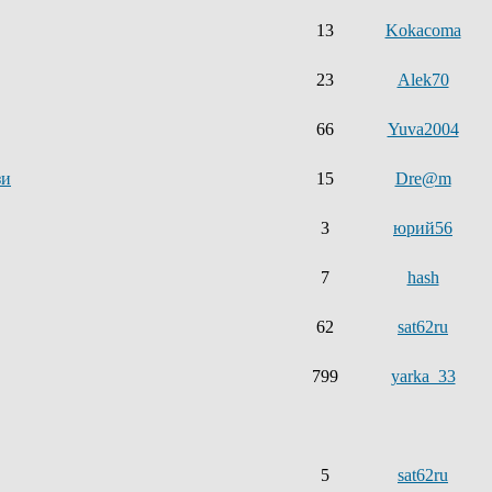
13
Kokacoma
23
Alek70
66
Yuva2004
зи
15
Dre@m
3
юрий56
7
hash
62
sat62ru
799
yarka_33
5
sat62ru