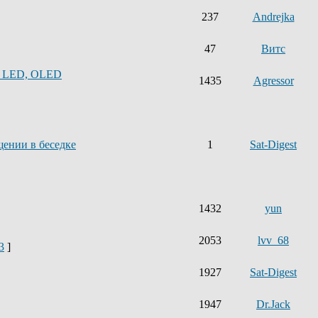
237
Andrejka
47
Витс
, LED, OLED
1435
Agressor
щении в беседке
1
Sat-Digest
1432
yun
2053
lvv_68
3
]
1927
Sat-Digest
1947
Dr.Jack