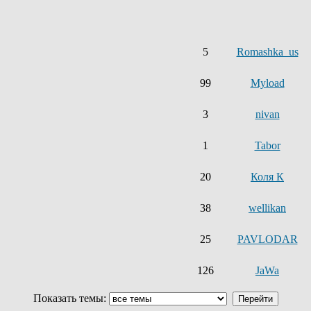
5
Romashka_us
99
Myload
3
nivan
1
Tabor
20
Коля К
38
wellikan
25
PAVLODAR
126
JaWa
Показать темы: