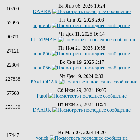
Вт Янв 06, 2026 10:24
10209
DAARK
Пт Янв 02, 2026 2:08
52095
юрий56
Чт Дек 11, 2025 16:14
90371
ШТУРМАН
Пт Ноя 21, 2025 10:58
27121
юрий56
Вс Янв 19, 2025 2:17
22804
юрий56
Чт Дек 19, 2024 0:33
227838
PAVLODAR
Сб Июн 29, 2024 19:05
67588
Parol
Вт Июн 25, 2024 11:54
258130
DAARK
Вт Май 07, 2024 14:20
17447
yorick