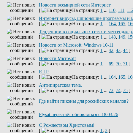
Новости всемирной сети Интернет
[
На страницу:
1
...
110
,
111
,
11
Интернет вирусы, шпионящие программы и 
[
На страницу:
1
...
164
,
165
,
16
Тенденции в социальных сетях и мессенджер
[
На страницу:
1
...
148
,
149
,
15
Новости от Microsoft: Windows 10-11
[
На страницу:
1
...
42
,
43
,
44
]
Новости Microsoft
[
На страницу:
1
...
69
,
70
,
71
]
R.I.P.
[
На страницу:
1
...
164
,
165
,
16
Антипиратская тема.
[
На страницу:
1
...
73
,
74
,
75
]
Где найти пиконы для российских каналов?
Flysat перестаёт обновляться с 18.03.26
С Рождеством Христовым!
[
На страницу:
1
,
2
]