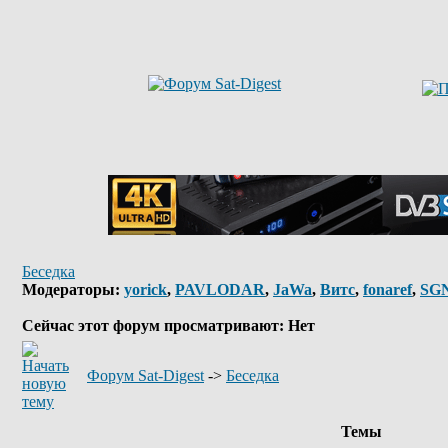
Беседка
Модераторы:
yorick
,
PAVLODAR
,
JaWa
,
Витс
,
fonaref
,
SG
Сейчас этот форум просматривают: Нет
Форум Sat-Digest
->
Беседка
Темы