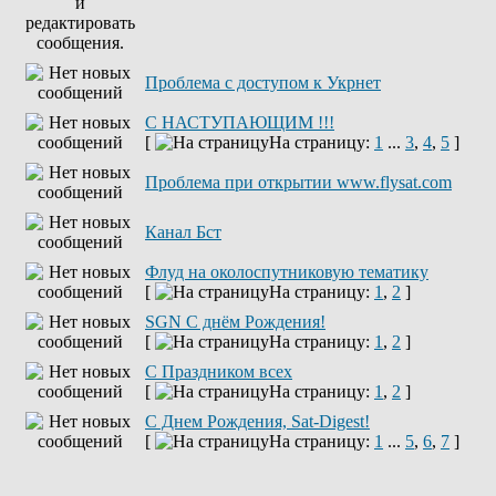
Проблема с доступом к Укрнет
С НАСТУПАЮЩИМ !!!
[
На страницу:
1
...
3
,
4
,
5
]
Проблема при открытии www.flysat.com
Канал Бст
Флуд на околоспутниковую тематику
[
На страницу:
1
,
2
]
SGN C днём Рождения!
[
На страницу:
1
,
2
]
С Праздником всех
[
На страницу:
1
,
2
]
С Днем Рождения, Sat-Digest!
[
На страницу:
1
...
5
,
6
,
7
]