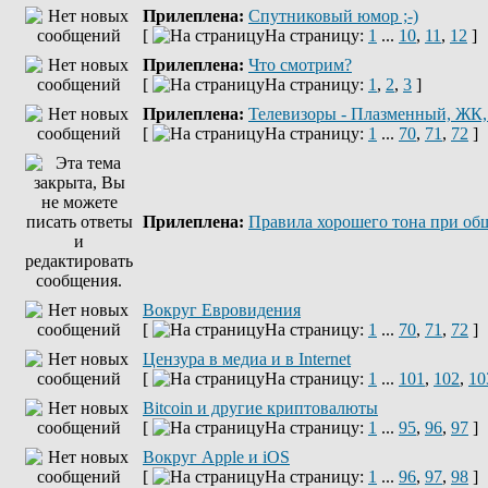
Прилеплена:
Спутниковый юмор ;-)
[
На страницу:
1
...
10
,
11
,
12
]
Прилеплена:
Что смотрим?
[
На страницу:
1
,
2
,
3
]
Прилеплена:
Телевизоры - Плазменный, ЖК
[
На страницу:
1
...
70
,
71
,
72
]
Прилеплена:
Правила хорошего тона при об
Вокруг Евровидения
[
На страницу:
1
...
70
,
71
,
72
]
Цензура в медиа и в Internet
[
На страницу:
1
...
101
,
102
,
10
Bitcoin и другие криптовалюты
[
На страницу:
1
...
95
,
96
,
97
]
Вокруг Apple и iOS
[
На страницу:
1
...
96
,
97
,
98
]