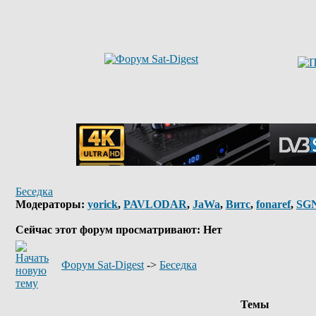
Беседка
Модераторы:
yorick
,
PAVLODAR
,
JaWa
,
Витс
,
fonaref
,
SG
Сейчас этот форум просматривают: Нет
Форум Sat-Digest
->
Беседка
Темы