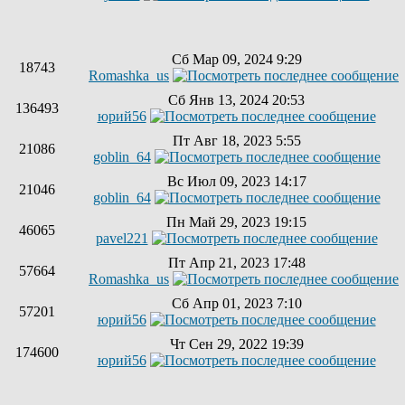
Сб Мар 09, 2024 9:29
18743
Romashka_us
Сб Янв 13, 2024 20:53
136493
юрий56
Пт Авг 18, 2023 5:55
21086
goblin_64
Вс Июл 09, 2023 14:17
21046
goblin_64
Пн Май 29, 2023 19:15
46065
pavel221
Пт Апр 21, 2023 17:48
57664
Romashka_us
Сб Апр 01, 2023 7:10
57201
юрий56
Чт Сен 29, 2022 19:39
174600
юрий56