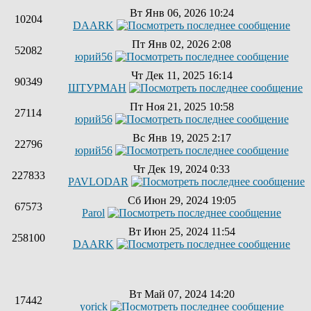
Вт Янв 06, 2026 10:24
10204
DAARK
Пт Янв 02, 2026 2:08
52082
юрий56
Чт Дек 11, 2025 16:14
90349
ШТУРМАН
Пт Ноя 21, 2025 10:58
27114
юрий56
Вс Янв 19, 2025 2:17
22796
юрий56
Чт Дек 19, 2024 0:33
227833
PAVLODAR
Сб Июн 29, 2024 19:05
67573
Parol
Вт Июн 25, 2024 11:54
258100
DAARK
Вт Май 07, 2024 14:20
17442
yorick