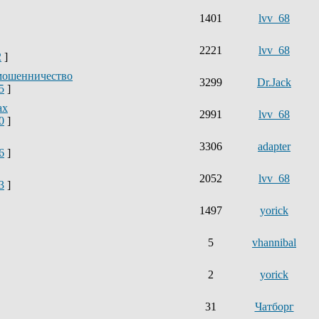
1401
lvv_68
2221
lvv_68
2
]
мошенничество
3299
Dr.Jack
5
]
ах
2991
lvv_68
0
]
3306
adapter
6
]
2052
lvv_68
3
]
1497
yorick
5
vhannibal
2
yorick
31
Чатборг