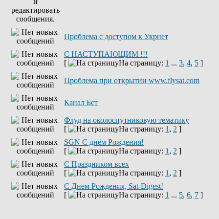
Проблема с доступом к Укрнет
С НАСТУПАЮЩИМ !!!
[
На страницу:
1
...
3
,
4
,
5
]
Проблема при открытии www.flysat.com
Канал Бст
Флуд на околоспутниковую тематику
[
На страницу:
1
,
2
]
SGN C днём Рождения!
[
На страницу:
1
,
2
]
С Праздником всех
[
На страницу:
1
,
2
]
С Днем Рождения, Sat-Digest!
[
На страницу:
1
...
5
,
6
,
7
]