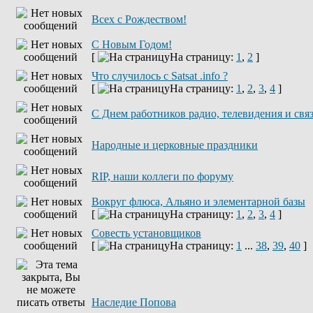
Всех с Рождеством!
С Новым Годом!
[
На страницу:
1
,
2
]
Что случилось с Satsat .info ?
[
На страницу:
1
,
2
,
3
,
4
]
C Днем работников радио, телевидения и свя
Народные и церковные праздники
RIP, наши коллеги по форуму
Вокруг флюса, Альяно и элементарной базы
[
На страницу:
1
,
2
,
3
,
4
]
Совесть установщиков
[
На страницу:
1
...
38
,
39
,
40
]
Наследие Попова