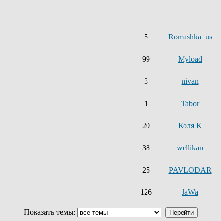
5
Romashka_us
99
Myload
3
nivan
1
Tabor
20
Коля К
38
wellikan
25
PAVLODAR
126
JaWa
Показать темы: