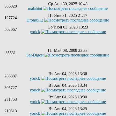
Ср Апр 30, 2025 10:48
386028
malahini
Пт Янв 31, 2025 21:17
127724
Dron0512
Сб Июн 03, 2023 13:23
502067
yorick
Пт Май 08, 2009 23:33
35531
Sat-Digest
Вт Авг 04, 2026 13:36
286387
yorick
Вт Авг 04, 2026 13:34
305727
yorick
Вт Авг 04, 2026 13:30
281753
yorick
Вт Авг 04, 2026 13:25
210513
yorick