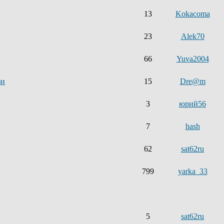
13
Kokacoma
23
Alek70
66
Yuva2004
зи
15
Dre@m
3
юрий56
7
hash
62
sat62ru
799
yarka_33
5
sat62ru