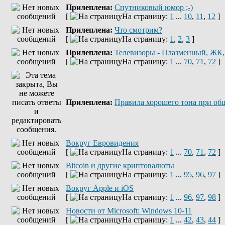
Прилеплена:
Спутниковый юмор ;-)
[
На страницу:
1
...
10
,
11
,
12
]
Прилеплена:
Что смотрим?
[
На страницу:
1
,
2
,
3
]
Прилеплена:
Телевизоры - Плазменный, ЖК
[
На страницу:
1
...
70
,
71
,
72
]
Прилеплена:
Правила хорошего тона при об
Вокруг Евровидения
[
На страницу:
1
...
70
,
71
,
72
]
Bitcoin и другие криптовалюты
[
На страницу:
1
...
95
,
96
,
97
]
Вокруг Apple и iOS
[
На страницу:
1
...
96
,
97
,
98
]
Новости от Microsoft: Windows 10-11
[
На страницу:
1
...
42
,
43
,
44
]