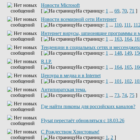
Новости Microsoft
[
На страницу:
1
...
69
,
70
,
71
]
Новости всемирной сети Интернет
[
На страницу:
1
...
110
,
111
,
11
Интернет вирусы, шпионящие программы и 
[
На страницу:
1
...
163
,
164
,
16
Тенденции в социальных сетях и мессенджер
[
На страницу:
1
...
148
,
149
,
15
R.I.P.
[
На страницу:
1
...
164
,
165
,
16
Цензура в медиа и в Internet
[
На страницу:
1
...
101
,
102
,
10
Антипиратская тема.
[
На страницу:
1
...
73
,
74
,
75
]
Где найти пиконы для российских каналов?
Flysat перестаёт обновляться с 18.03.26
С Рождеством Христовым!
[
На страницу:
1
,
2
]