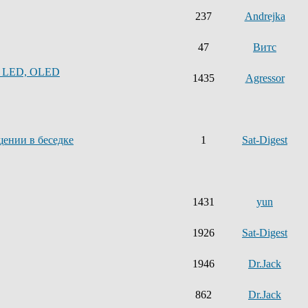
237
Andrejka
47
Витс
, LED, OLED
1435
Agressor
щении в беседке
1
Sat-Digest
1431
yun
1926
Sat-Digest
1946
Dr.Jack
862
Dr.Jack