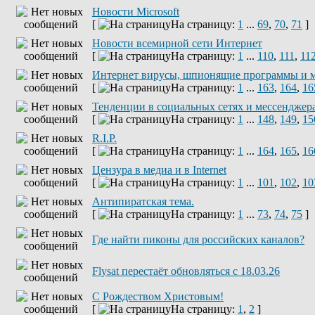
Новости Microsoft
[
На страницу:
1
...
69
,
70
,
71
]
Новости всемирной сети Интернет
[
На страницу:
1
...
110
,
111
,
11
Интернет вирусы, шпионящие программы и 
[
На страницу:
1
...
163
,
164
,
16
Тенденции в социальных сетях и мессенджер
[
На страницу:
1
...
148
,
149
,
15
R.I.P.
[
На страницу:
1
...
164
,
165
,
16
Цензура в медиа и в Internet
[
На страницу:
1
...
101
,
102
,
10
Антипиратская тема.
[
На страницу:
1
...
73
,
74
,
75
]
Где найти пиконы для российских каналов?
Flysat перестаёт обновляться с 18.03.26
С Рождеством Христовым!
[
На страницу:
1
,
2
]