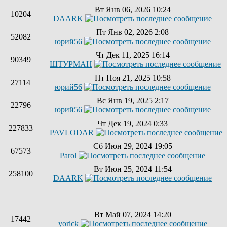
Вт Янв 06, 2026 10:24
10204
DAARK
Пт Янв 02, 2026 2:08
52082
юрий56
Чт Дек 11, 2025 16:14
90349
ШТУРМАН
Пт Ноя 21, 2025 10:58
27114
юрий56
Вс Янв 19, 2025 2:17
22796
юрий56
Чт Дек 19, 2024 0:33
227833
PAVLODAR
Сб Июн 29, 2024 19:05
67573
Parol
Вт Июн 25, 2024 11:54
258100
DAARK
Вт Май 07, 2024 14:20
17442
yorick