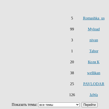
5
Romashka_us
99
Myload
3
nivan
1
Tabor
20
Коля К
38
wellikan
25
PAVLODAR
126
JaWa
Показать темы: