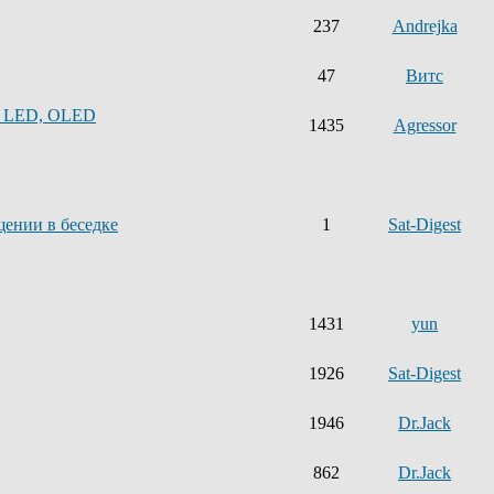
237
Andrejka
47
Витс
, LED, OLED
1435
Agressor
щении в беседке
1
Sat-Digest
1431
yun
1926
Sat-Digest
1946
Dr.Jack
862
Dr.Jack