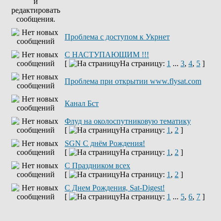
Проблема с доступом к Укрнет
С НАСТУПАЮЩИМ !!!
[
На страницу:
1
...
3
,
4
,
5
]
Проблема при открытии www.flysat.com
Канал Бст
Флуд на околоспутниковую тематику
[
На страницу:
1
,
2
]
SGN C днём Рождения!
[
На страницу:
1
,
2
]
С Праздником всех
[
На страницу:
1
,
2
]
С Днем Рождения, Sat-Digest!
[
На страницу:
1
...
5
,
6
,
7
]