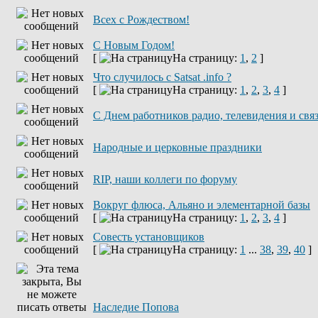
Всех с Рождеством!
С Новым Годом!
[
На страницу:
1
,
2
]
Что случилось с Satsat .info ?
[
На страницу:
1
,
2
,
3
,
4
]
C Днем работников радио, телевидения и свя
Народные и церковные праздники
RIP, наши коллеги по форуму
Вокруг флюса, Альяно и элементарной базы
[
На страницу:
1
,
2
,
3
,
4
]
Совесть установщиков
[
На страницу:
1
...
38
,
39
,
40
]
Наследие Попова