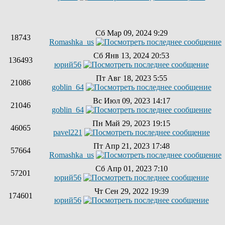
Сб Мар 09, 2024 9:29
18743
Romashka_us
Сб Янв 13, 2024 20:53
136493
юрий56
Пт Авг 18, 2023 5:55
21086
goblin_64
Вс Июл 09, 2023 14:17
21046
goblin_64
Пн Май 29, 2023 19:15
46065
pavel221
Пт Апр 21, 2023 17:48
57664
Romashka_us
Сб Апр 01, 2023 7:10
57201
юрий56
Чт Сен 29, 2022 19:39
174601
юрий56