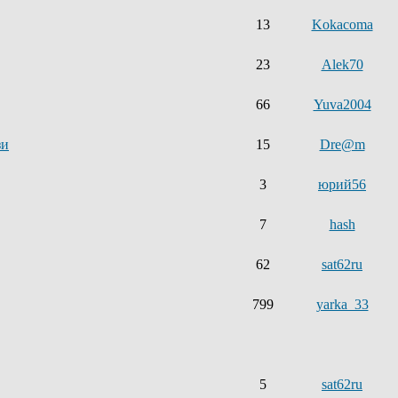
13
Kokacoma
23
Alek70
66
Yuva2004
зи
15
Dre@m
3
юрий56
7
hash
62
sat62ru
799
yarka_33
5
sat62ru