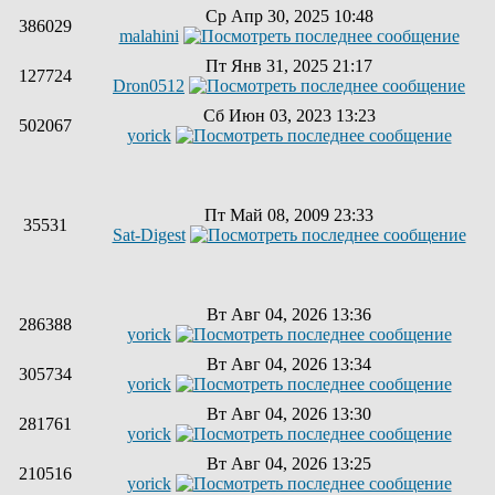
Ср Апр 30, 2025 10:48
386029
malahini
Пт Янв 31, 2025 21:17
127724
Dron0512
Сб Июн 03, 2023 13:23
502067
yorick
Пт Май 08, 2009 23:33
35531
Sat-Digest
Вт Авг 04, 2026 13:36
286388
yorick
Вт Авг 04, 2026 13:34
305734
yorick
Вт Авг 04, 2026 13:30
281761
yorick
Вт Авг 04, 2026 13:25
210516
yorick