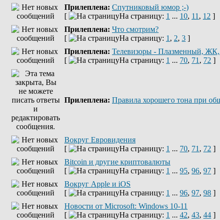
Прилеплена:
Спутниковый юмор ;-)
[
На страницу:
1
...
10
,
11
,
12
]
Прилеплена:
Что смотрим?
[
На страницу:
1
,
2
,
3
]
Прилеплена:
Телевизоры - Плазменный, ЖК
[
На страницу:
1
...
70
,
71
,
72
]
Прилеплена:
Правила хорошего тона при об
Вокруг Евровидения
[
На страницу:
1
...
70
,
71
,
72
]
Bitcoin и другие криптовалюты
[
На страницу:
1
...
95
,
96
,
97
]
Вокруг Apple и iOS
[
На страницу:
1
...
96
,
97
,
98
]
Новости от Microsoft: Windows 10-11
[
На страницу:
1
...
42
,
43
,
44
]