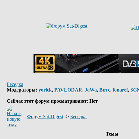
Беседка
Модераторы:
yorick
,
PAVLODAR
,
JaWa
,
Витс
,
fonaref
,
SG
Сейчас этот форум просматривают: Нет
Форум Sat-Digest
->
Беседка
Темы