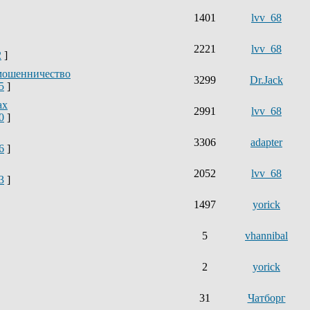
1401
lvv_68
2221
lvv_68
2
]
мошенничество
3299
Dr.Jack
5
]
ах
2991
lvv_68
0
]
3306
adapter
6
]
2052
lvv_68
3
]
1497
yorick
5
vhannibal
2
yorick
31
Чатборг