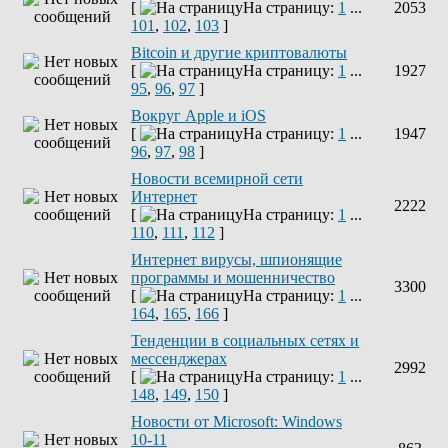
[
На страницу:
1
...
2053
101
,
102
,
103
]
Bitcoin и другие криптовалюты
[
На страницу:
1
...
1927
95
,
96
,
97
]
Вокруг Apple и iOS
[
На страницу:
1
...
1947
96
,
97
,
98
]
Новости всемирной сети
Интернет
2222
[
На страницу:
1
...
110
,
111
,
112
]
Интернет вирусы, шпионящие
программы и мошенничество
3300
[
На страницу:
1
...
164
,
165
,
166
]
Тенденции в социальных сетях и
мессенджерах
2992
[
На страницу:
1
...
148
,
149
,
150
]
Новости от Microsoft: Windows
10-11