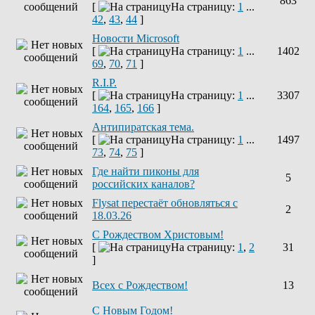
863
[
На страницу:
1
...
42
,
43
,
44
]
Новости Microsoft
[
На страницу:
1
...
1402
69
,
70
,
71
]
R.I.P.
[
На страницу:
1
...
3307
164
,
165
,
166
]
Антипиратская тема.
[
На страницу:
1
...
1497
73
,
74
,
75
]
Где найти пиконы для
5
российских каналов?
Flysat перестаёт обновляться с
2
18.03.26
С Рождеством Христовым!
[
На страницу:
1
,
2
31
]
Всех с Рождеством!
13
С Новым Годом!