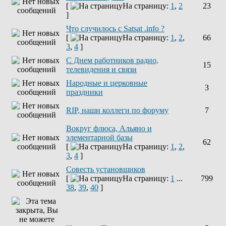
[
На страницу:
1
,
2
23
]
Что случилось с Satsat .info ?
[
На страницу:
1
,
2
,
66
3
,
4
]
C Днем работников радио,
15
телевидения и связи
Народные и церковные
3
праздники
RIP, наши коллеги по форуму
7
Вокруг флюса, Альяно и
элементарной базы
62
[
На страницу:
1
,
2
,
3
,
4
]
Совесть установщиков
[
На страницу:
1
...
799
38
,
39
,
40
]