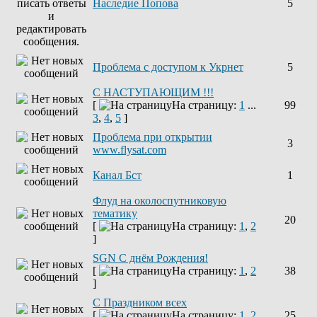
Наследие Попова
5
Проблема с доступом к Укрнет
5
С НАСТУПАЮЩИМ !!!
[
На страницу:
1
...
99
3
,
4
,
5
]
Проблема при открытии
3
www.flysat.com
Канал Бст
1
Флуд на околоспутниковую
тематику
20
[
На страницу:
1
,
2
]
SGN C днём Рождения!
[
На страницу:
1
,
2
38
]
С Праздником всех
[
На страницу:
1
,
2
25