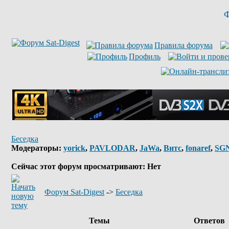
Ф
Правила форума
Профиль
Беседка
Модераторы:
yorick
,
PAVLODAR
,
JaWa
,
Витс
,
fonaref
,
SG
Сейчас этот форум просматривают: Нет
Форум Sat-Digest
->
Беседка
Темы
Ответов