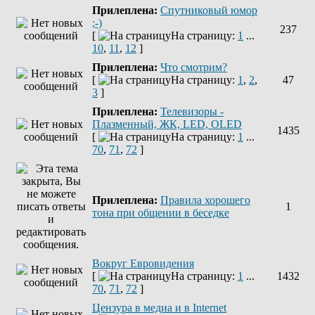
Прилеплена:
Спутниковый юмор
;-)
237
[
На страницу:
1
...
10
,
11
,
12
]
Прилеплена:
Что смотрим?
[
На страницу:
1
,
2
,
47
3
]
Прилеплена:
Телевизоры -
Плазменный, ЖК, LED, OLED
1435
[
На страницу:
1
...
70
,
71
,
72
]
Прилеплена:
Правила хорошего
1
тона при общении в беседке
Вокруг Евровидения
[
На страницу:
1
...
1432
70
,
71
,
72
]
Цензура в медиа и в Internet