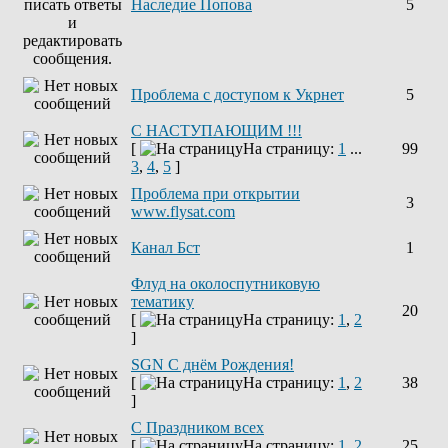
Наследие Попова
5
Проблема с доступом к Укрнет
5
С НАСТУПАЮЩИМ !!!
[
На страницу:
1
...
99
3
,
4
,
5
]
Проблема при открытии
3
www.flysat.com
Канал Бст
1
Флуд на околоспутниковую
тематику
20
[
На страницу:
1
,
2
]
SGN C днём Рождения!
[
На страницу:
1
,
2
38
]
С Праздником всех
[
На страницу:
1
,
2
25