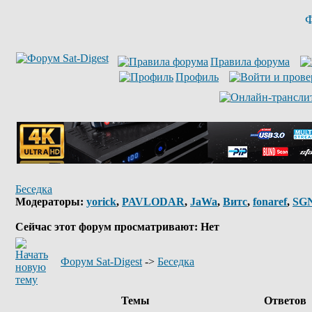
Ф
Правила форума
Профиль
Беседка
Модераторы:
yorick
,
PAVLODAR
,
JaWa
,
Витс
,
fonaref
,
SG
Сейчас этот форум просматривают: Нет
Форум Sat-Digest
->
Беседка
Темы
Ответов