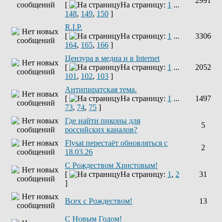
2991
[
На страницу:
1
...
148
,
149
,
150
]
R.I.P.
[
На страницу:
1
...
3306
164
,
165
,
166
]
Цензура в медиа и в Internet
[
На страницу:
1
...
2052
101
,
102
,
103
]
Антипиратская тема.
[
На страницу:
1
...
1497
73
,
74
,
75
]
Где найти пиконы для
5
российских каналов?
Flysat перестаёт обновляться с
2
18.03.26
С Рождеством Христовым!
[
На страницу:
1
,
2
31
]
Всех с Рождеством!
13
С Новым Годом!