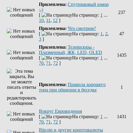
Прилеплена:
Спутниковый юмор
;-)
237
[
На страницу:
1
...
10
,
11
,
12
]
Прилеплена:
Что смотрим?
[
На страницу:
1
,
2
,
47
3
]
Прилеплена:
Телевизоры -
Плазменный, ЖК, LED, OLED
1435
[
На страницу:
1
...
70
,
71
,
72
]
Прилеплена:
Правила хорошего
1
тона при общении в беседке
Вокруг Евровидения
[
На страницу:
1
...
1431
70
,
71
,
72
]
Bitcoin и другие криптовалюты