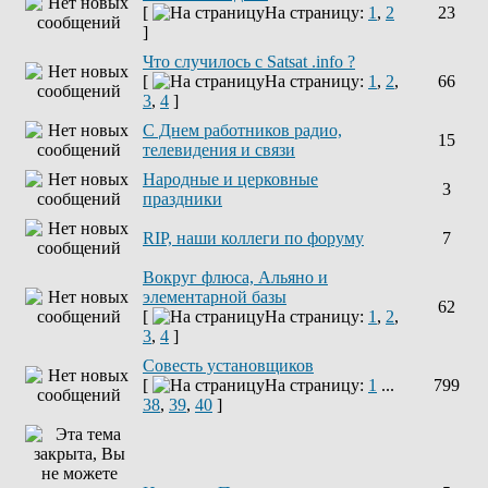
[
На страницу:
1
,
2
23
]
Что случилось с Satsat .info ?
[
На страницу:
1
,
2
,
66
3
,
4
]
C Днем работников радио,
15
телевидения и связи
Народные и церковные
3
праздники
RIP, наши коллеги по форуму
7
Вокруг флюса, Альяно и
элементарной базы
62
[
На страницу:
1
,
2
,
3
,
4
]
Совесть установщиков
[
На страницу:
1
...
799
38
,
39
,
40
]