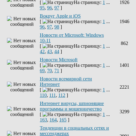
[
На страницу:
1
...
1926
95
,
96
,
97
]
Вокруг Apple и iOS
[
На страницу:
1
...
1946
96
,
97
,
98
]
Новости от Microsoft: Windows
10-11
862
[
На страницу:
1
...
42
,
43
,
44
]
Новости Microsoft
[
На страницу:
1
...
1401
69
,
70
,
71
]
Новости всемирной сети
Интернет
2221
[
На страницу:
1
...
110
,
111
,
112
]
Интернет вирусы, шпионящие
программы и мошенничество
3299
[
На страницу:
1
...
163
,
164
,
165
]
Тенденции в социальных сетях и
мессенджерах