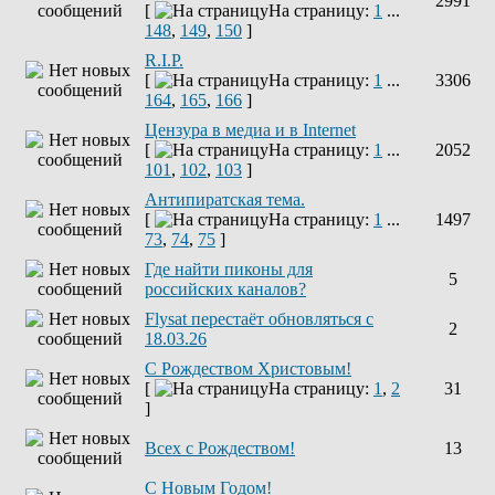
2991
[
На страницу:
1
...
148
,
149
,
150
]
R.I.P.
[
На страницу:
1
...
3306
164
,
165
,
166
]
Цензура в медиа и в Internet
[
На страницу:
1
...
2052
101
,
102
,
103
]
Антипиратская тема.
[
На страницу:
1
...
1497
73
,
74
,
75
]
Где найти пиконы для
5
российских каналов?
Flysat перестаёт обновляться с
2
18.03.26
С Рождеством Христовым!
[
На страницу:
1
,
2
31
]
Всех с Рождеством!
13
С Новым Годом!