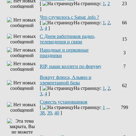
[
На страницу:
1
,
2
23
]
Что случилось с Satsat .info ?
[
На страницу:
1
,
2
,
66
3
,
4
]
C Днем работников радио,
15
телевидения и связи
Народные и церковные
3
праздники
RIP, наши коллеги по форуму
7
Вокруг флюса, Альяно и
элементарной базы
62
[
На страницу:
1
,
2
,
3
,
4
]
Совесть установщиков
[
На страницу:
1
...
799
38
,
39
,
40
]