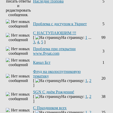
Наследие Попова
5
Проблема с доступом к Укрнет
5
С НАСТУПАЮЩИМ !!!
[
На страницу:
1
...
99
3
,
4
,
5
]
Проблема при открытии
3
www.flysat.com
Канал Бст
1
Флуд на околоспутниковую
тематику
20
[
На страницу:
1
,
2
]
SGN C днём Рождения!
[
На страницу:
1
,
2
38
]
С Праздником всех
[
На страницу:
1
,
2
25