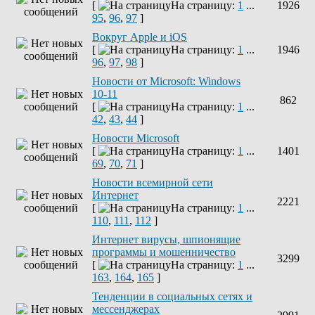
[
На страницу:
1
...
1926
95
,
96
,
97
]
Вокруг Apple и iOS
[
На страницу:
1
...
1946
96
,
97
,
98
]
Новости от Microsoft: Windows
10-11
862
[
На страницу:
1
...
42
,
43
,
44
]
Новости Microsoft
[
На страницу:
1
...
1401
69
,
70
,
71
]
Новости всемирной сети
Интернет
2221
[
На страницу:
1
...
110
,
111
,
112
]
Интернет вирусы, шпионящие
программы и мошенничество
3299
[
На страницу:
1
...
163
,
164
,
165
]
Тенденции в социальных сетях и
мессенджерах