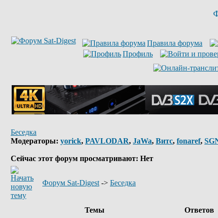
Ф
Правила форума
Профиль
Беседка
Модераторы:
yorick
,
PAVLODAR
,
JaWa
,
Витс
,
fonaref
,
SG
Сейчас этот форум просматривают: Нет
Форум Sat-Digest
->
Беседка
Темы
Ответов