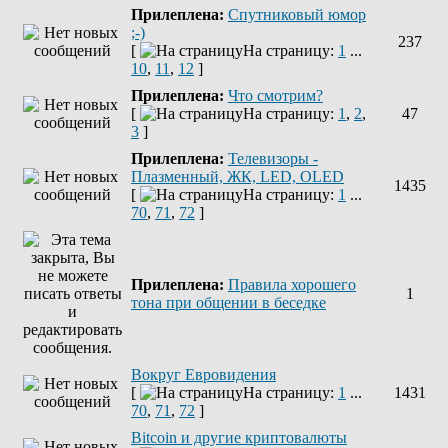
Прилеплена:
Спутниковый юмор
;-)
237
[
На страницу:
1
...
10
,
11
,
12
]
Прилеплена:
Что смотрим?
[
На страницу:
1
,
2
,
47
3
]
Прилеплена:
Телевизоры -
Плазменный, ЖК, LED, OLED
1435
[
На страницу:
1
...
70
,
71
,
72
]
Прилеплена:
Правила хорошего
1
тона при общении в беседке
Вокруг Евровидения
[
На страницу:
1
...
1431
70
,
71
,
72
]
Bitcoin и другие криптовалюты