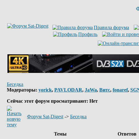
Ф
Правила форума
Профиль
Беседка
Модераторы:
yorick
,
PAVLODAR
,
JaWa
,
Витс
,
fonaref
,
SG
Сейчас этот форум просматривают: Нет
Форум Sat-Digest
->
Беседка
Темы
Ответов