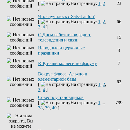
[
На страницу:
1
,
2
23
]
Что случилось с Satsat .info ?
[
На страницу:
1
,
2
,
66
3
,
4
]
C Днем работников радио,
15
телевидения и связи
Народные и церковные
3
праздники
RIP, наши коллеги по форуму
7
Вокруг флюса, Альяно и
элементарной базы
62
[
На страницу:
1
,
2
,
3
,
4
]
Совесть установщиков
[
На страницу:
1
...
799
38
,
39
,
40
]