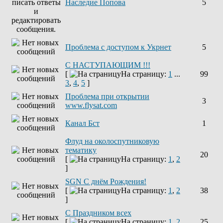
Наследие Попова
5
Проблема с доступом к Укрнет
5
С НАСТУПАЮЩИМ !!!
[
На страницу:
1
...
99
3
,
4
,
5
]
Проблема при открытии
3
www.flysat.com
Канал Бст
1
Флуд на околоспутниковую
тематику
20
[
На страницу:
1
,
2
]
SGN C днём Рождения!
[
На страницу:
1
,
2
38
]
С Праздником всех
[
На страницу:
1
,
2
25