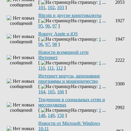
[
На страницу:
1
...
2053
101
,
102
,
103
]
Bitcoin и другие криптовалюты
[
На страницу:
1
...
1927
95
,
96
,
97
]
Вокруг Apple и iOS
[
На страницу:
1
...
1947
96
,
97
,
98
]
Новости всемирной сети
Интернет
2222
[
На страницу:
1
...
110
,
111
,
112
]
Интернет вирусы, шпионящие
программы и мошенничество
3300
[
На страницу:
1
...
164
,
165
,
166
]
Тенденции в социальных сетях и
мессенджерах
2992
[
На страницу:
1
...
148
,
149
,
150
]
Новости от Microsoft: Windows
10-11