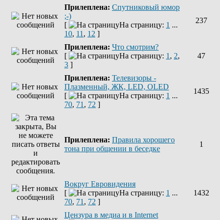
Прилеплена:
Спутниковый юмор
;-)
237
[
На страницу:
1
...
10
,
11
,
12
]
Прилеплена:
Что смотрим?
[
На страницу:
1
,
2
,
47
3
]
Прилеплена:
Телевизоры -
Плазменный, ЖК, LED, OLED
1435
[
На страницу:
1
...
70
,
71
,
72
]
Прилеплена:
Правила хорошего
1
тона при общении в беседке
Вокруг Евровидения
[
На страницу:
1
...
1432
70
,
71
,
72
]
Цензура в медиа и в Internet