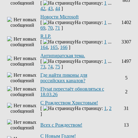
863
[
На страницу:
1
...
42
,
43
,
44
]
Новости Microsoft
[
На страницу:
1
...
1402
69
,
70
,
71
]
R.I.P.
[
На страницу:
1
...
3307
164
,
165
,
166
]
Антипиратская тема.
[
На страницу:
1
...
1497
73
,
74
,
75
]
Где найти пиконы для
5
российских каналов?
Flysat перестаёт обновляться с
2
18.03.26
С Рождеством Христовым!
[
На страницу:
1
,
2
31
]
Всех с Рождеством!
13
С Новым Годом!