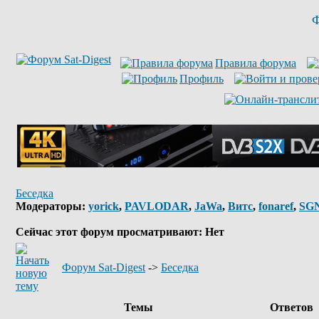
Ф
Правила форума
Профиль
Беседка
Модераторы:
yorick
,
PAVLODAR
,
JaWa
,
Витс
,
fonaref
,
SG
Сейчас этот форум просматривают: Нет
Форум Sat-Digest
->
Беседка
Темы
Ответов