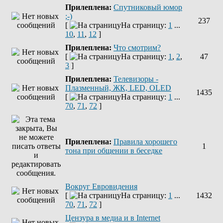
Прилеплена:
Спутниковый юмор
;-)
237
[
На страницу:
1
...
10
,
11
,
12
]
Прилеплена:
Что смотрим?
[
На страницу:
1
,
2
,
47
3
]
Прилеплена:
Телевизоры -
Плазменный, ЖК, LED, OLED
1435
[
На страницу:
1
...
70
,
71
,
72
]
Прилеплена:
Правила хорошего
1
тона при общении в беседке
Вокруг Евровидения
[
На страницу:
1
...
1432
70
,
71
,
72
]
Цензура в медиа и в Internet