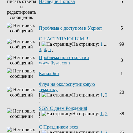
Наследие Попова
5
Проблема с доступом к Укрнет
5
С НАСТУПАЮЩИМ !!!
[
На страницу:
1
...
99
3
,
4
,
5
]
Проблема при открытии
3
www.flysat.com
Канал Бст
1
Флуд на околоспутниковую
тематику
20
[
На страницу:
1
,
2
]
SGN C днём Рождения!
[
На страницу:
1
,
2
38
]
С Праздником всех
[
На страницу:
1
,
2
25