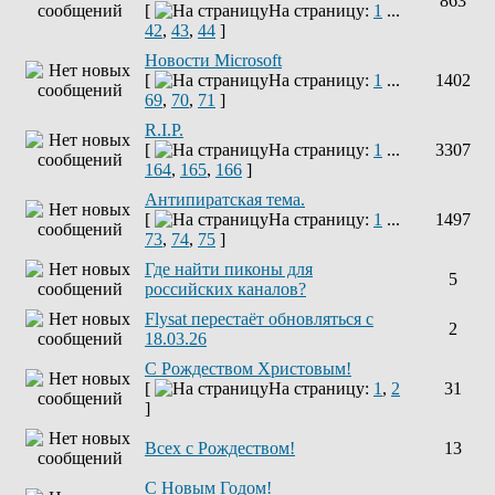
863
[
На страницу:
1
...
42
,
43
,
44
]
Новости Microsoft
[
На страницу:
1
...
1402
69
,
70
,
71
]
R.I.P.
[
На страницу:
1
...
3307
164
,
165
,
166
]
Антипиратская тема.
[
На страницу:
1
...
1497
73
,
74
,
75
]
Где найти пиконы для
5
российских каналов?
Flysat перестаёт обновляться с
2
18.03.26
С Рождеством Христовым!
[
На страницу:
1
,
2
31
]
Всех с Рождеством!
13
С Новым Годом!