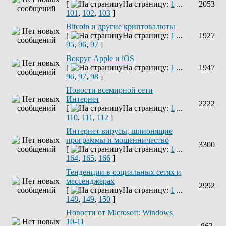
[
На страницу:
1
...
2053
101
,
102
,
103
]
Bitcoin и другие криптовалюты
[
На страницу:
1
...
1927
95
,
96
,
97
]
Вокруг Apple и iOS
[
На страницу:
1
...
1947
96
,
97
,
98
]
Новости всемирной сети
Интернет
2222
[
На страницу:
1
...
110
,
111
,
112
]
Интернет вирусы, шпионящие
программы и мошенничество
3300
[
На страницу:
1
...
164
,
165
,
166
]
Тенденции в социальных сетях и
мессенджерах
2992
[
На страницу:
1
...
148
,
149
,
150
]
Новости от Microsoft: Windows
10-11