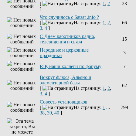
[
На страницу:
1
,
2
23
]
Что случилось с Satsat .info ?
[
На страницу:
1
,
2
,
66
3
,
4
]
C Днем работников радио,
15
телевидения и связи
Народные и церковные
3
праздники
RIP, наши коллеги по форуму
7
Вокруг флюса, Альяно и
элементарной базы
62
[
На страницу:
1
,
2
,
3
,
4
]
Совесть установщиков
[
На страницу:
1
...
799
38
,
39
,
40
]