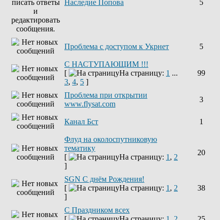
Наследие Попова
5
Проблема с доступом к Укрнет
5
С НАСТУПАЮЩИМ !!!
[
На страницу:
1
...
99
3
,
4
,
5
]
Проблема при открытии
3
www.flysat.com
Канал Бст
1
Флуд на околоспутниковую
тематику
20
[
На страницу:
1
,
2
]
SGN C днём Рождения!
[
На страницу:
1
,
2
38
]
С Праздником всех
[
На страницу:
1
,
2
25