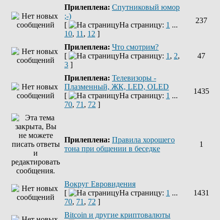
Прилеплена:
Спутниковый юмор
;-)
237
[
На страницу:
1
...
10
,
11
,
12
]
Прилеплена:
Что смотрим?
[
На страницу:
1
,
2
,
47
3
]
Прилеплена:
Телевизоры -
Плазменный, ЖК, LED, OLED
1435
[
На страницу:
1
...
70
,
71
,
72
]
Прилеплена:
Правила хорошего
1
тона при общении в беседке
Вокруг Евровидения
[
На страницу:
1
...
1431
70
,
71
,
72
]
Bitcoin и другие криптовалюты