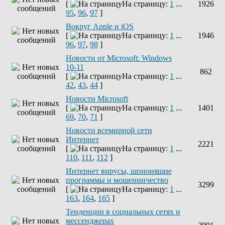
[
На страницу:
1
...
1926
95
,
96
,
97
]
Вокруг Apple и iOS
[
На страницу:
1
...
1946
96
,
97
,
98
]
Новости от Microsoft: Windows
10-11
862
[
На страницу:
1
...
42
,
43
,
44
]
Новости Microsoft
[
На страницу:
1
...
1401
69
,
70
,
71
]
Новости всемирной сети
Интернет
2221
[
На страницу:
1
...
110
,
111
,
112
]
Интернет вирусы, шпионящие
программы и мошенничество
3299
[
На страницу:
1
...
163
,
164
,
165
]
Тенденции в социальных сетях и
мессенджерах