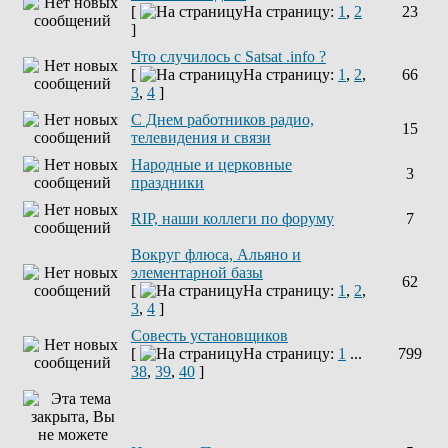
[
На страницу:
1
,
2
23
]
Что случилось с Satsat .info ?
[
На страницу:
1
,
2
,
66
3
,
4
]
C Днем работников радио,
15
телевидения и связи
Народные и церковные
3
праздники
RIP, наши коллеги по форуму
7
Вокруг флюса, Альяно и
элементарной базы
62
[
На страницу:
1
,
2
,
3
,
4
]
Совесть установщиков
[
На страницу:
1
...
799
38
,
39
,
40
]