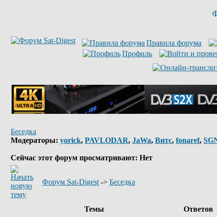
Ф
Правила форума
Профиль
Беседка
Модераторы:
yorick
,
PAVLODAR
,
JaWa
,
Витс
,
fonaref
,
SG
Сейчас этот форум просматривают: Нет
Форум Sat-Digest
->
Беседка
Темы
Ответов