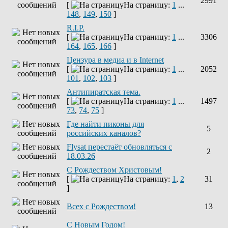
2991
[
На страницу:
1
...
148
,
149
,
150
]
R.I.P.
[
На страницу:
1
...
3306
164
,
165
,
166
]
Цензура в медиа и в Internet
[
На страницу:
1
...
2052
101
,
102
,
103
]
Антипиратская тема.
[
На страницу:
1
...
1497
73
,
74
,
75
]
Где найти пиконы для
5
российских каналов?
Flysat перестаёт обновляться с
2
18.03.26
С Рождеством Христовым!
[
На страницу:
1
,
2
31
]
Всех с Рождеством!
13
С Новым Годом!