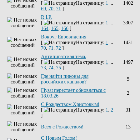
[
На страницу:
1
...
1402
69
,
70
,
71
]
R.I.P.
[
На страницу:
1
...
3307
164
,
165
,
166
]
Вокруг Евровидения
[
На страницу:
1
...
1431
70
,
71
,
72
]
Антипиратская тема.
[
На страницу:
1
...
1497
73
,
74
,
75
]
Где найти пиконы для
5
российских каналов?
Flysat перестаёт обновляться с
2
18.03.26
С Рождеством Христовым!
[
На страницу:
1
,
2
31
]
Всех с Рождеством!
13
С Новым Годом!