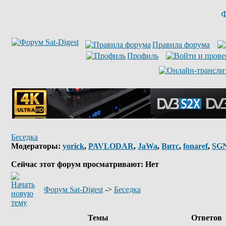
Ф
Правила форума
Профиль
Беседка
Модераторы:
yorick
,
PAVLODAR
,
JaWa
,
Витс
,
fonaref
,
SG
Сейчас этот форум просматривают: Нет
Форум Sat-Digest
->
Беседка
Темы
Ответов