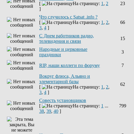
[
На страницу:
1
,
2
23
]
Что случилось с Satsat .info ?
[
На страницу:
1
,
2
,
66
3
,
4
]
C Днем работников радио,
15
телевидения и связи
Народные и церковные
3
праздники
RIP, наши коллеги по форуму
7
Вокруг флюса, Альяно и
элементарной базы
62
[
На страницу:
1
,
2
,
3
,
4
]
Совесть установщиков
[
На страницу:
1
...
799
38
,
39
,
40
]