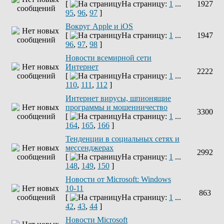
[
На страницу:
1
...
1927
95
,
96
,
97
]
Вокруг Apple и iOS
[
На страницу:
1
...
1947
96
,
97
,
98
]
Новости всемирной сети
Интернет
2222
[
На страницу:
1
...
110
,
111
,
112
]
Интернет вирусы, шпионящие
программы и мошенничество
3300
[
На страницу:
1
...
164
,
165
,
166
]
Тенденции в социальных сетях и
мессенджерах
2992
[
На страницу:
1
...
148
,
149
,
150
]
Новости от Microsoft: Windows
10-11
863
[
На страницу:
1
...
42
,
43
,
44
]
Новости Microsoft