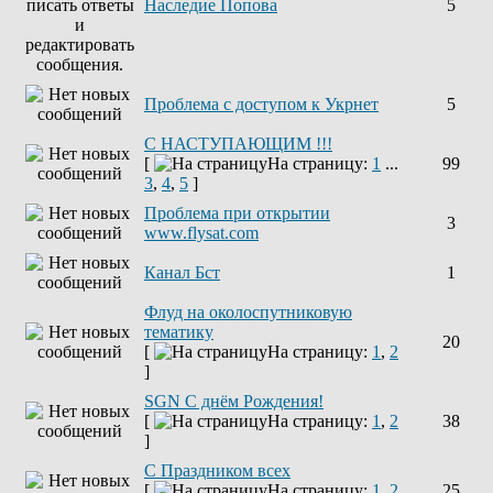
Наследие Попова
5
Проблема с доступом к Укрнет
5
С НАСТУПАЮЩИМ !!!
[
На страницу:
1
...
99
3
,
4
,
5
]
Проблема при открытии
3
www.flysat.com
Канал Бст
1
Флуд на околоспутниковую
тематику
20
[
На страницу:
1
,
2
]
SGN C днём Рождения!
[
На страницу:
1
,
2
38
]
С Праздником всех
[
На страницу:
1
,
2
25