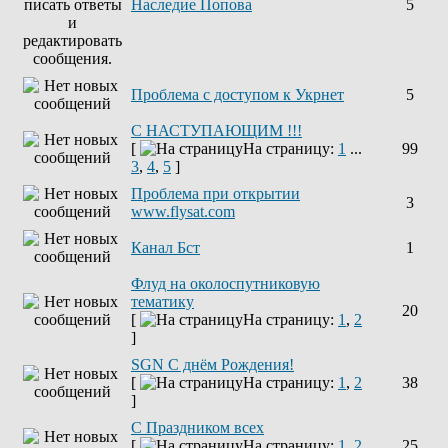
Наследие Попова
5
Проблема с доступом к Укрнет
5
С НАСТУПАЮЩИМ !!!
[
На страницу:
1
...
99
3
,
4
,
5
]
Проблема при открытии
3
www.flysat.com
Канал Бст
1
Флуд на околоспутниковую
тематику
20
[
На страницу:
1
,
2
]
SGN C днём Рождения!
[
На страницу:
1
,
2
38
]
С Праздником всех
[
На страницу:
1
,
2
25