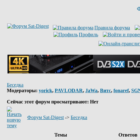
Ф
Правила форума
Профиль
Беседка
Модераторы:
yorick
,
PAVLODAR
,
JaWa
,
Витс
,
fonaref
,
SG
Сейчас этот форум просматривают: Нет
Форум Sat-Digest
->
Беседка
Темы
Ответов