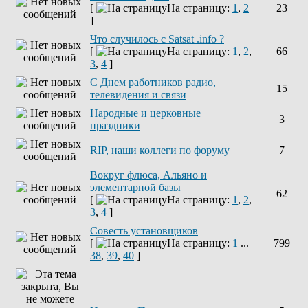
[
На страницу:
1
,
2
23
]
Что случилось с Satsat .info ?
[
На страницу:
1
,
2
,
66
3
,
4
]
C Днем работников радио,
15
телевидения и связи
Народные и церковные
3
праздники
RIP, наши коллеги по форуму
7
Вокруг флюса, Альяно и
элементарной базы
62
[
На страницу:
1
,
2
,
3
,
4
]
Совесть установщиков
[
На страницу:
1
...
799
38
,
39
,
40
]