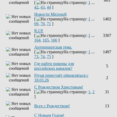
863
[
На страницу:
1
...
42
,
43
,
44
]
Новости Microsoft
[
На страницу:
1
...
1402
69
,
70
,
71
]
R.I.P.
[
На страницу:
1
...
3307
164
,
165
,
166
]
Антипиратская тема.
[
На страницу:
1
...
1497
73
,
74
,
75
]
Где найти пиконы для
5
российских каналов?
Flysat перестаёт обновляться с
2
18.03.26
С Рождеством Христовым!
[
На страницу:
1
,
2
31
]
Всех с Рождеством!
13
С Новым Годом!