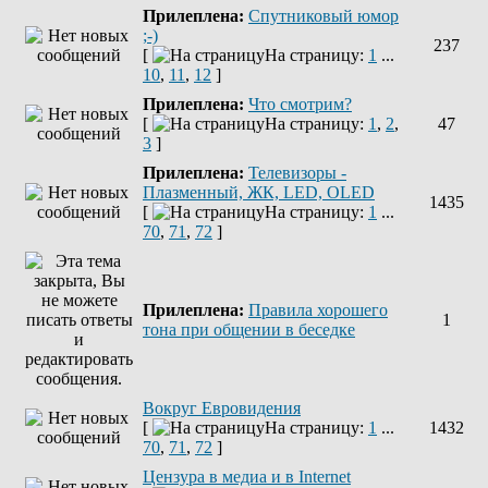
Прилеплена:
Спутниковый юмор
;-)
237
[
На страницу:
1
...
10
,
11
,
12
]
Прилеплена:
Что смотрим?
[
На страницу:
1
,
2
,
47
3
]
Прилеплена:
Телевизоры -
Плазменный, ЖК, LED, OLED
1435
[
На страницу:
1
...
70
,
71
,
72
]
Прилеплена:
Правила хорошего
1
тона при общении в беседке
Вокруг Евровидения
[
На страницу:
1
...
1432
70
,
71
,
72
]
Цензура в медиа и в Internet