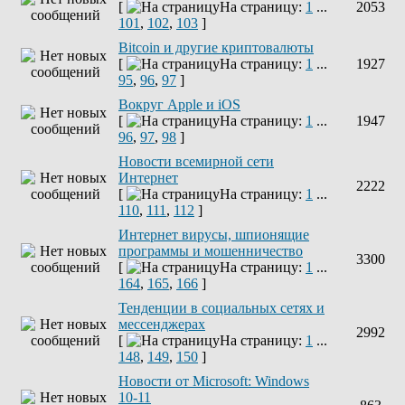
[
На страницу:
1
...
2053
101
,
102
,
103
]
Bitcoin и другие криптовалюты
[
На страницу:
1
...
1927
95
,
96
,
97
]
Вокруг Apple и iOS
[
На страницу:
1
...
1947
96
,
97
,
98
]
Новости всемирной сети
Интернет
2222
[
На страницу:
1
...
110
,
111
,
112
]
Интернет вирусы, шпионящие
программы и мошенничество
3300
[
На страницу:
1
...
164
,
165
,
166
]
Тенденции в социальных сетях и
мессенджерах
2992
[
На страницу:
1
...
148
,
149
,
150
]
Новости от Microsoft: Windows
10-11