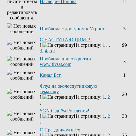
Наследие Попова
5
Проблема с доступом к Укрнет
5
С НАСТУПАЮЩИМ !!!
[
На страницу:
1
...
99
3
,
4
,
5
]
Проблема при открытии
3
www.flysat.com
Канал Бст
1
Флуд на околоспутниковую
тематику
20
[
На страницу:
1
,
2
]
SGN C днём Рождения!
[
На страницу:
1
,
2
38
]
С Праздником всех
[
На страницу:
1
,
2
25