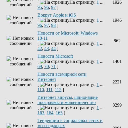
[
На страницу:
1
...
1926
95
,
96
,
97
]
Вокруг Apple и iOS
[
На страницу:
1
...
1946
96
,
97
,
98
]
Новости от Microsoft: Windows
10-11
862
[
На страницу:
1
...
42
,
43
,
44
]
Новости Microsoft
[
На страницу:
1
...
1401
69
,
70
,
71
]
Новости всемирной сети
Интернет
2221
[
На страницу:
1
...
110
,
111
,
112
]
Интернет вирусы, шпионящие
программы и мошенничество
3299
[
На страницу:
1
...
163
,
164
,
165
]
Тенденции в социальных сетях и
мессенджерах