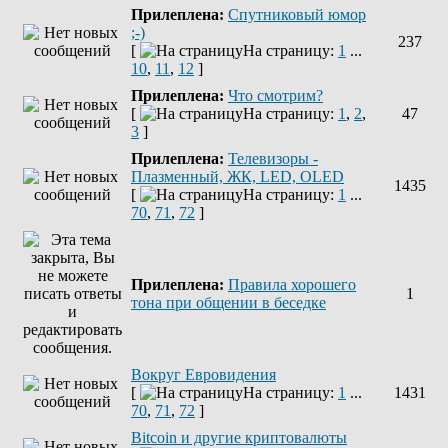
Прилеплена:
Спутниковый юмор
;-)
237
[
На страницу:
1
...
10
,
11
,
12
]
Прилеплена:
Что смотрим?
[
На страницу:
1
,
2
,
47
3
]
Прилеплена:
Телевизоры -
Плазменный, ЖК, LED, OLED
1435
[
На страницу:
1
...
70
,
71
,
72
]
Прилеплена:
Правила хорошего
1
тона при общении в беседке
Вокруг Евровидения
[
На страницу:
1
...
1431
70
,
71
,
72
]
Bitcoin и другие криптовалюты