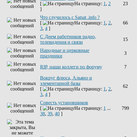
[
На страницу:
1
,
2
23
]
Что случилось с Satsat .info ?
[
На страницу:
1
,
2
,
66
3
,
4
]
C Днем работников радио,
15
телевидения и связи
Народные и церковные
3
праздники
RIP, наши коллеги по форуму
7
Вокруг флюса, Альяно и
элементарной базы
62
[
На страницу:
1
,
2
,
3
,
4
]
Совесть установщиков
[
На страницу:
1
...
799
38
,
39
,
40
]