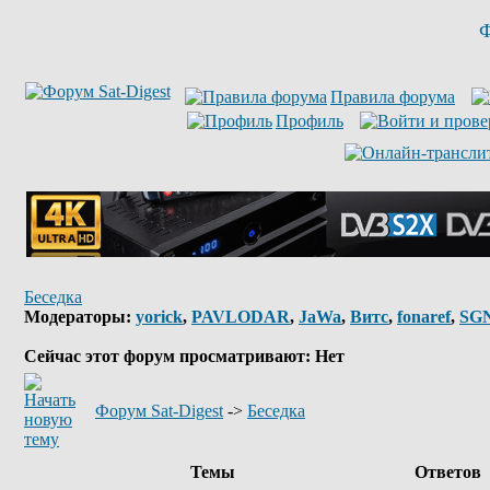
Ф
Правила форума
Профиль
Беседка
Модераторы:
yorick
,
PAVLODAR
,
JaWa
,
Витс
,
fonaref
,
SG
Сейчас этот форум просматривают: Нет
Форум Sat-Digest
->
Беседка
Темы
Ответов