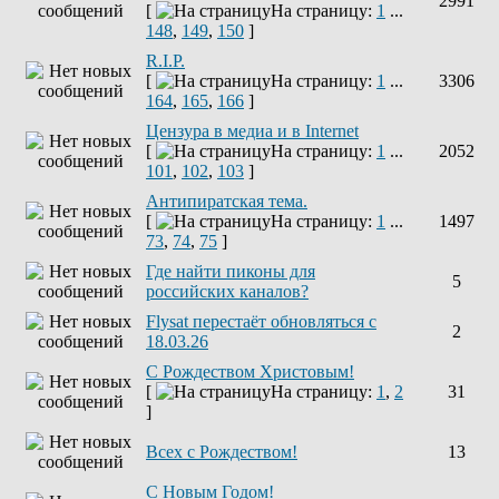
2991
[
На страницу:
1
...
148
,
149
,
150
]
R.I.P.
[
На страницу:
1
...
3306
164
,
165
,
166
]
Цензура в медиа и в Internet
[
На страницу:
1
...
2052
101
,
102
,
103
]
Антипиратская тема.
[
На страницу:
1
...
1497
73
,
74
,
75
]
Где найти пиконы для
5
российских каналов?
Flysat перестаёт обновляться с
2
18.03.26
С Рождеством Христовым!
[
На страницу:
1
,
2
31
]
Всех с Рождеством!
13
С Новым Годом!