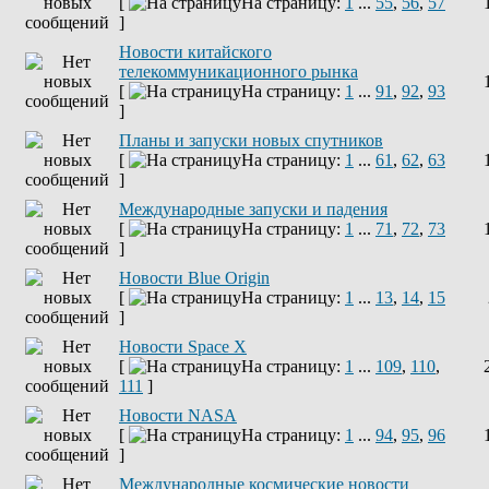
[
На страницу:
1
...
55
,
56
,
57
]
Новости китайского
телекоммуникационного рынка
[
На страницу:
1
...
91
,
92
,
93
]
Планы и запуски новых спутников
[
На страницу:
1
...
61
,
62
,
63
]
Международные запуски и падения
[
На страницу:
1
...
71
,
72
,
73
]
Новости Blue Origin
[
На страницу:
1
...
13
,
14
,
15
]
Новости Space X
[
На страницу:
1
...
109
,
110
,
111
]
Новости NASA
[
На страницу:
1
...
94
,
95
,
96
]
Международные космические новости