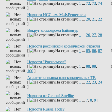
[
На страницу:
1
...
72
,
73
,
74
]
Новости ИСС им. М.Ф.Решетнева
[
На страницу:
1
...
20
,
21
,
22
]
Вокруг космодрома Байконур
[
На страницу:
1
...
26
,
27
,
28
]
Новости российской космической отрасли
[
На страницу:
1
...
85
,
86
,
87
]
Новости "Роскосмоса"
[
На страницу:
1
...
98
,
99
,
100
]
Аналитика рынка плоскопанельных ТВ
[
На страницу:
1
...
22
,
23
,
24
]
Новости от General Satellite
[
На страницу:
1
...
7
,
8
,
9
]
Новости Russia Today