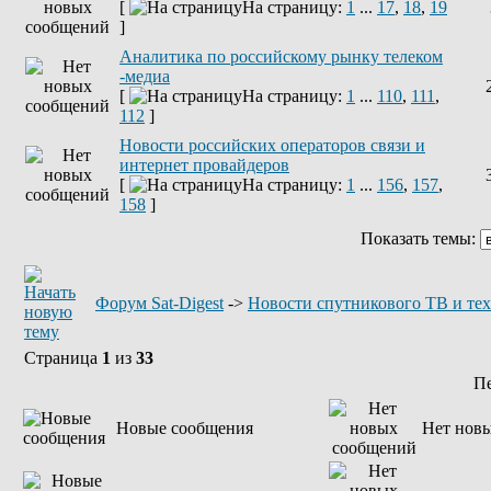
[
На страницу:
1
...
17
,
18
,
19
]
Аналитика по российскому рынку телеком
-медиа
[
На страницу:
1
...
110
,
111
,
112
]
Новости российских операторов связи и
интернет провайдеров
[
На страницу:
1
...
156
,
157
,
158
]
Показать темы:
Форум Sat-Digest
->
Новости спутникового ТВ и те
Страница
1
из
33
П
Новые сообщения
Нет нов