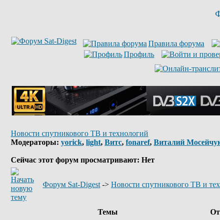
Ф
Правила форума
Профиль
Новости спутникового ТВ и технологий
Модераторы:
yorick
,
light
,
Витс
,
fonaref
,
Виталий Мосейчу
Сейчас этот форум просматривают: Нет
Форум Sat-Digest
->
Новости спутникового ТВ и те
Темы
От