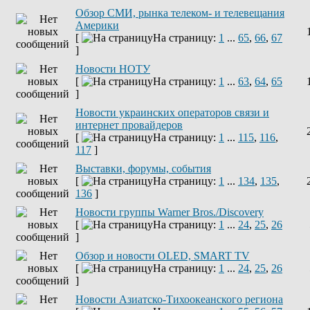
Обзор СМИ, рынка телеком- и телевещания
Америки
[
На страницу:
1
...
65
,
66
,
67
]
Новости НОТУ
[
На страницу:
1
...
63
,
64
,
65
]
Новости украинских операторов связи и
интернет провайдеров
[
На страницу:
1
...
115
,
116
,
117
]
Выставки, форумы, события
[
На страницу:
1
...
134
,
135
,
136
]
Новости группы Warner Bros./Discovery
[
На страницу:
1
...
24
,
25
,
26
]
Обзор и новости OLED, SMART TV
[
На страницу:
1
...
24
,
25
,
26
]
Новости Азиатско-Тихоокеанского региона