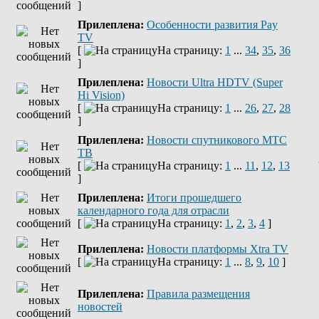
]
Прилеплена:
Оcобенности развития Pay
TV
[
На страницу:
1
...
34
,
35
,
36
]
Прилеплена:
Новости Ultra HDTV (Super
Hi Vision)
[
На страницу:
1
...
26
,
27
,
28
]
Прилеплена:
Новости спутникового МТС
ТВ
[
На страницу:
1
...
11
,
12
,
13
]
Прилеплена:
Итоги прошедшего
календарного года для отрасли
[
На страницу:
1
,
2
,
3
,
4
]
Прилеплена:
Новости платформы Xtra TV
[
На страницу:
1
...
8
,
9
,
10
]
Прилеплена:
Правила размещения
новостей