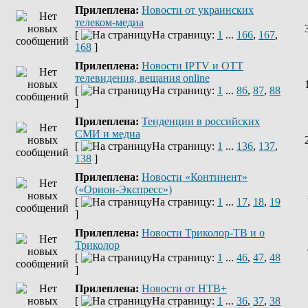
Прилеплена:
Новости от украинских
телеком-медиа
[
На страницу:
1
...
166
,
167
,
168
]
Прилеплена:
Новости IPTV и OTT
телевидения, вещания online
[
На страницу:
1
...
86
,
87
,
88
]
Прилеплена:
Тенденции в российских
СМИ и медиа
[
На страницу:
1
...
136
,
137
,
138
]
Прилеплена:
Новости «Континент»
(«Орион-Экспресс»)
[
На страницу:
1
...
17
,
18
,
19
]
Прилеплена:
Новости Триколор-ТВ и о
Триколор
[
На страницу:
1
...
46
,
47
,
48
]
Прилеплена:
Новости от НТВ+
[
На страницу:
1
...
36
,
37
,
38