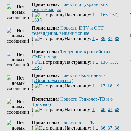
Прилеплена:
Новости от украинских
телеком-медиа
[
На страницу:
1
...
166
,
167
,
168
]
Прилеплена:
Новости IPTV и OTT
телевидения, вещания online
[
На страницу:
1
...
86
,
87
,
88
]
Прилеплена:
Тенденции в российских
СМИ и медиа
[
На страницу:
1
...
136
,
137
,
138
]
Прилеплена:
Новости «Континент»
(«Орион-Экспресс»)
[
На страницу:
1
...
17
,
18
,
19
]
Прилеплена:
Новости Триколор-ТВ и о
Триколор
[
На страницу:
1
...
46
,
47
,
48
]
Прилеплена:
Новости от НТВ+
[
На страницу:
1
...
36
,
37
,
38