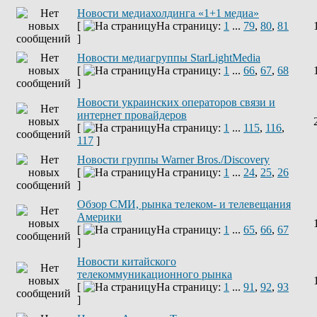
Новости медиахолдинга «1+1 медиа»
[
На страницу:
1
...
79
,
80
,
81
]
Новости медиагруппы StarLightMedia
[
На страницу:
1
...
66
,
67
,
68
]
Новости украинских операторов связи и
интернет провайдеров
[
На страницу:
1
...
115
,
116
,
117
]
Новости группы Warner Bros./Discovery
[
На страницу:
1
...
24
,
25
,
26
]
Обзор СМИ, рынка телеком- и телевещания
Америки
[
На страницу:
1
...
65
,
66
,
67
]
Новости китайского
телекоммуникационного рынка
[
На страницу:
1
...
91
,
92
,
93
]