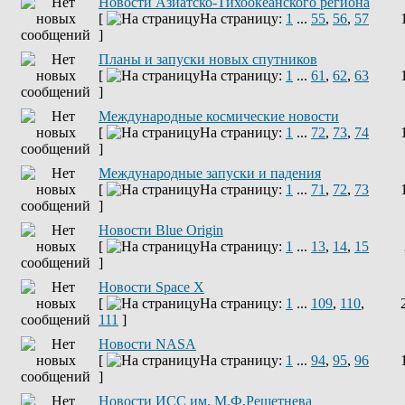
Новости Азиатско-Тихоокеанского региона
[
На страницу:
1
...
55
,
56
,
57
]
Планы и запуски новых спутников
[
На страницу:
1
...
61
,
62
,
63
]
Международные космические новости
[
На страницу:
1
...
72
,
73
,
74
]
Международные запуски и падения
[
На страницу:
1
...
71
,
72
,
73
]
Новости Blue Origin
[
На страницу:
1
...
13
,
14
,
15
]
Новости Space X
[
На страницу:
1
...
109
,
110
,
111
]
Новости NASA
[
На страницу:
1
...
94
,
95
,
96
]
Новости ИСС им. М.Ф.Решетнева