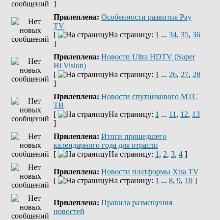
]
Прилеплена:
Оcобенности развития Pay
TV
[
На страницу:
1
...
34
,
35
,
36
]
Прилеплена:
Новости Ultra HDTV (Super
Hi Vision)
[
На страницу:
1
...
26
,
27
,
28
]
Прилеплена:
Новости спутникового МТС
ТВ
[
На страницу:
1
...
11
,
12
,
13
]
Прилеплена:
Итоги прошедшего
календарного года для отрасли
[
На страницу:
1
,
2
,
3
,
4
]
Прилеплена:
Новости платформы Xtra TV
[
На страницу:
1
...
8
,
9
,
10
]
Прилеплена:
Правила размещения
новостей