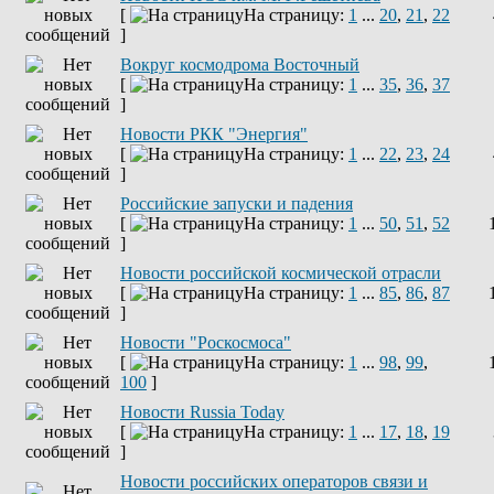
[
На страницу:
1
...
20
,
21
,
22
]
Вокруг космодрома Восточный
[
На страницу:
1
...
35
,
36
,
37
]
Новости РКК "Энергия"
[
На страницу:
1
...
22
,
23
,
24
]
Российские запуски и падения
[
На страницу:
1
...
50
,
51
,
52
]
Новости российской космической отрасли
[
На страницу:
1
...
85
,
86
,
87
]
Новости "Роскосмоса"
[
На страницу:
1
...
98
,
99
,
100
]
Новости Russia Today
[
На страницу:
1
...
17
,
18
,
19
]
Новости российских операторов связи и