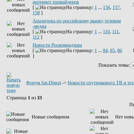
интернет провайдеров
[
На страницу:
1
...
156
,
157
,
158
]
Аналитика по российскому рынку телеком
-медиа
[
На страницу:
1
...
110
,
111
,
112
]
Новости Роскомнадзора
[
На страницу:
1
...
84
,
85
,
86
]
Показать темы:
Форум Sat-Digest
->
Новости спутникового ТВ и те
Страница
1
из
33
П
Новые сообщения
Нет нов