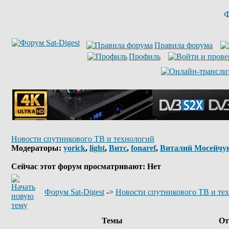
Ф
Правила форума
Профиль
Новости спутникового ТВ и технологий
Модераторы:
yorick
,
light
,
Витс
,
fonaref
,
Виталий Мосейчу
Сейчас этот форум просматривают: Нет
Форум Sat-Digest
->
Новости спутникового ТВ и те
Темы
От