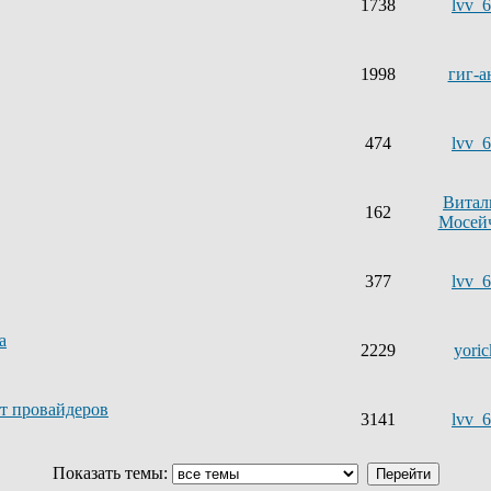
1738
lvv_
1998
гиг-а
474
lvv_
Витал
162
Мосей
377
lvv_
а
2229
yoric
ет провайдеров
3141
lvv_
Показать темы: