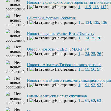
Новости украинских операторов связи и интерн
[
На страницу:
1
...
115
,
116
,
117
]
Выставки, форумы, события
[
На страницу:
1
...
134
,
135
,
136
]
Новости группы Warner Bros./Discovery
[
На страницу:
1
...
24
,
25
,
26
]
Обзор и новости OLED, SMART TV
[
На страницу:
1
...
24
,
25
,
26
]
Новости Азиатско-Тихоокеанского региона
[
На страницу:
1
...
55
,
56
,
57
]
Новости китайского телекоммуникационного р
[
На страницу:
1
...
91
,
92
,
93
]
Планы и запуски новых спутников
[
На страницу:
1
...
61
,
62
,
63
]