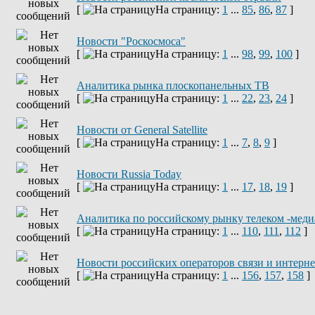
[
На страницу:
1
...
85
,
86
,
87
]
Новости "Роскосмоса"
[
На страницу:
1
...
98
,
99
,
100
]
Аналитика рынка плоскопанельных ТВ
[
На страницу:
1
...
22
,
23
,
24
]
Новости от General Satellite
[
На страницу:
1
...
7
,
8
,
9
]
Новости Russia Today
[
На страницу:
1
...
17
,
18
,
19
]
Аналитика по российскому рынку телеком -меди
[
На страницу:
1
...
110
,
111
,
112
]
Новости российских операторов связи и интерн
[
На страницу:
1
...
156
,
157
,
158
]