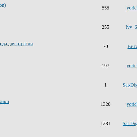
on)
555
yoric
255
lvv_
ода для отрасли
70
Вит
197
yoric
1
Sat-Dig
рики
1320
yoric
1281
Sat-Dig