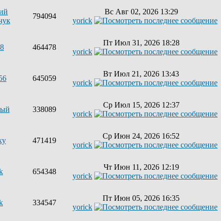
ий
Вс Авг 02, 2026 13:29
794094
чук
yorick
Пт Июл 31, 2026 18:28
68
464478
yorick
Вт Июл 21, 2026 13:43
56
645059
yorick
Ср Июл 15, 2026 12:37
ный
338089
yorick
Ср Июн 24, 2026 16:52
ky
471419
yorick
Чт Июн 11, 2026 12:19
k
654348
yorick
Пт Июн 05, 2026 16:35
k
334547
yorick