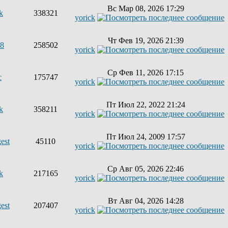
Вс Мар 08, 2026 17:29
k
338321
yorick
Чт Фев 19, 2026 21:39
68
258502
yorick
Ср Фев 11, 2026 17:15
с
175747
yorick
Пт Июл 22, 2022 21:24
k
358211
yorick
Пт Июл 24, 2009 17:57
est
45110
yorick
Ср Авг 05, 2026 22:46
k
217165
yorick
Вт Авг 04, 2026 14:28
est
207407
yorick