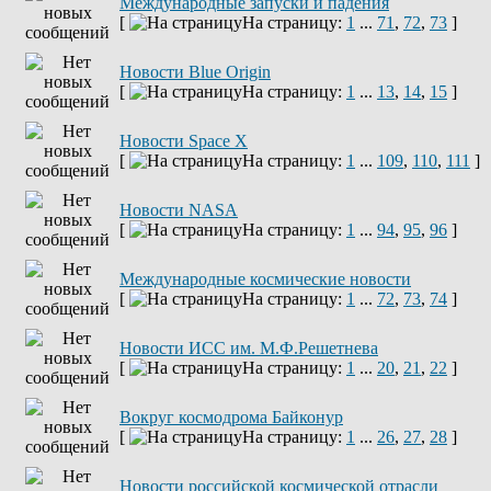
Международные запуски и падения
[
На страницу:
1
...
71
,
72
,
73
]
Новости Blue Origin
[
На страницу:
1
...
13
,
14
,
15
]
Новости Space X
[
На страницу:
1
...
109
,
110
,
111
]
Новости NASA
[
На страницу:
1
...
94
,
95
,
96
]
Международные космические новости
[
На страницу:
1
...
72
,
73
,
74
]
Новости ИСС им. М.Ф.Решетнева
[
На страницу:
1
...
20
,
21
,
22
]
Вокруг космодрома Байконур
[
На страницу:
1
...
26
,
27
,
28
]
Новости российской космической отрасли