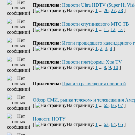
Прилеплена:
Новости Ultra HDTV (Super Hi Visi
[
На страницу:
1
...
26
,
27
,
28
]
Прилеплена:
Новости спутникового МТС ТВ
[
На страницу:
1
...
11
,
12
,
13
]
Прилеплена:
Итоги прошедшего календарного г
[
На страницу:
1
,
2
,
3
,
4
]
Прилеплена:
Новости платформы Xtra TV
[
На страницу:
1
...
8
,
9
,
10
]
Прилеплена:
Правила размещения новостей
Обзор СМИ, рынка телеком- и телевещания Аме
[
На страницу:
1
...
65
,
66
,
67
]
Новости НОТУ
[
На страницу:
1
...
63
,
64
,
65
]