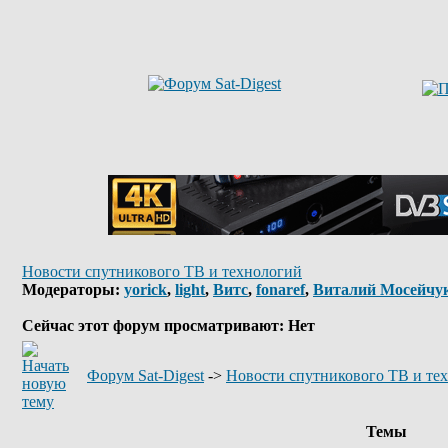
Новости спутникового ТВ и технологий
Модераторы:
yorick
,
light
,
Витс
,
fonaref
,
Виталий Мосейчу
Сейчас этот форум просматривают: Нет
Форум Sat-Digest
->
Новости спутникового ТВ и те
Темы