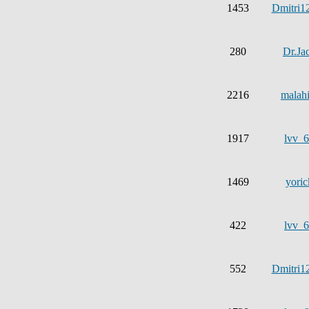
1453
Dmitri1
280
Dr.Ja
2216
malahi
1917
lvv_
1469
yoric
422
lvv_
552
Dmitri1