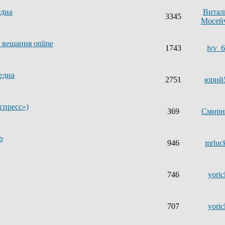
едиа
Витал
3345
Мосей
 вещания online
1743
lvv_
едиа
2751
юрий
спресс»)
369
Смир
р
946
mrluc
746
yoric
707
yoric