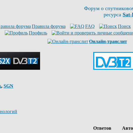
Форум о спутниково
ресурса
Sat-
Правила форума
FAQ
Поиск
Профиль
Онлайн-транслит
к
,
SGN
хнологий
Ответов
Авт