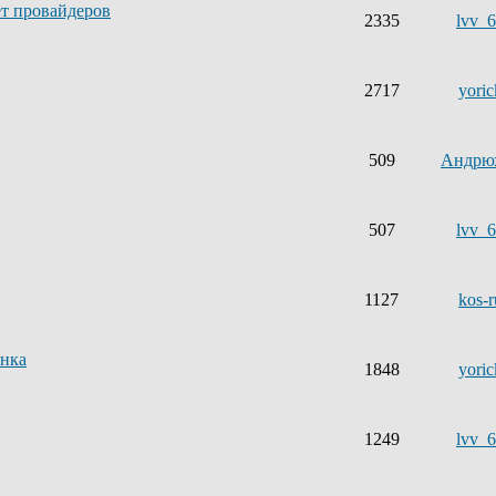
ет провайдеров
2335
lvv_
2717
yoric
509
Андрю
507
lvv_
1127
kos-r
ынка
1848
yoric
1249
lvv_