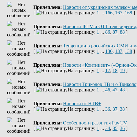
Прилеплена:
Новости от украинских телеком-м
[
На страницу:
1
...
166
,
167
,
168
]
Прилеплена:
Новости IPTV и OTT телевидения,
[
На страницу:
1
...
86
,
87
,
88
]
Прилеплена:
Тенденции в российских СМИ и м
[
На страницу:
1
...
136
,
137
,
138
]
Прилеплена:
Новости «Континент» («Орион-Эк
[
На страницу:
1
...
17
,
18
,
19
]
Прилеплена:
Новости Триколор-ТВ и о Триколо
[
На страницу:
1
...
46
,
47
,
48
]
Прилеплена:
Новости от НТВ+
[
На страницу:
1
...
36
,
37
,
38
]
Прилеплена:
Оcобенности развития Pay TV
[
На страницу:
1
...
34
,
35
,
36
]