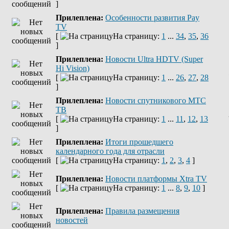
]
Прилеплена:
Оcобенности развития Pay
TV
[
На страницу:
1
...
34
,
35
,
36
]
Прилеплена:
Новости Ultra HDTV (Super
Hi Vision)
[
На страницу:
1
...
26
,
27
,
28
]
Прилеплена:
Новости спутникового МТС
ТВ
[
На страницу:
1
...
11
,
12
,
13
]
Прилеплена:
Итоги прошедшего
календарного года для отрасли
[
На страницу:
1
,
2
,
3
,
4
]
Прилеплена:
Новости платформы Xtra TV
[
На страницу:
1
...
8
,
9
,
10
]
Прилеплена:
Правила размещения
новостей