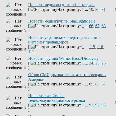
Новости медиахолдинга «1+1 медиа»
[
На страницу:
1
...
79
,
80
,
81
]
Новости медиагруппы StarLightMedia
[
На страницу:
1
...
66
,
67
,
68
]
Новости украинских операторов связи и
интернет провайдеров
[
На страницу:
1
...
115
,
116
,
117
]
Новости группы Warner Bros./Discovery
[
На страницу:
1
...
24
,
25
,
26
]
Обзор СМИ, рынка телеком- и телевещания
Америки
[
На страницу:
1
...
65
,
66
,
67
]
Новости китайского
телекоммуникационного рынка
[
На страницу:
1
...
91
,
92
,
93
]