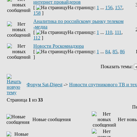
интернет провайдеров
[
На страницу:
1
...
156
,
157
,
158
]
Аналитика по российскому рынку телеком
-медиа
[
На страницу:
1
...
110
,
111
,
112
]
Новости Роскомнадзора
[
На страницу:
1
...
84
,
85
,
86
]
Показать темы:
Форум Sat-Digest
->
Новости спутникового ТВ и те
Страница
1
из
33
П
Новые сообщения
Нет нов