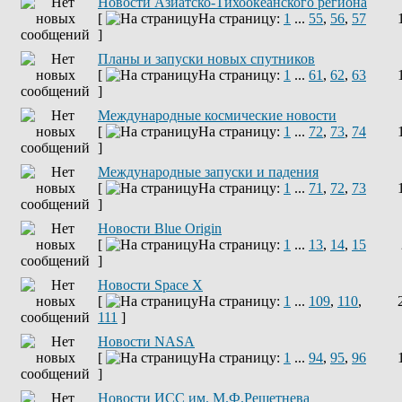
Новости Азиатско-Тихоокеанского региона
[
На страницу:
1
...
55
,
56
,
57
]
Планы и запуски новых спутников
[
На страницу:
1
...
61
,
62
,
63
]
Международные космические новости
[
На страницу:
1
...
72
,
73
,
74
]
Международные запуски и падения
[
На страницу:
1
...
71
,
72
,
73
]
Новости Blue Origin
[
На страницу:
1
...
13
,
14
,
15
]
Новости Space X
[
На страницу:
1
...
109
,
110
,
111
]
Новости NASA
[
На страницу:
1
...
94
,
95
,
96
]
Новости ИСС им. М.Ф.Решетнева