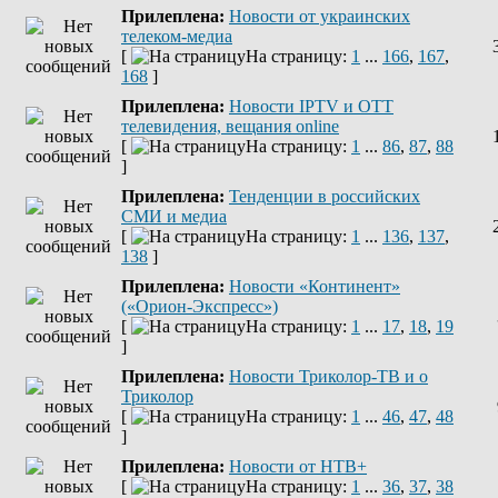
Прилеплена:
Новости от украинских
телеком-медиа
[
На страницу:
1
...
166
,
167
,
168
]
Прилеплена:
Новости IPTV и OTT
телевидения, вещания online
[
На страницу:
1
...
86
,
87
,
88
]
Прилеплена:
Тенденции в российских
СМИ и медиа
[
На страницу:
1
...
136
,
137
,
138
]
Прилеплена:
Новости «Континент»
(«Орион-Экспресс»)
[
На страницу:
1
...
17
,
18
,
19
]
Прилеплена:
Новости Триколор-ТВ и о
Триколор
[
На страницу:
1
...
46
,
47
,
48
]
Прилеплена:
Новости от НТВ+
[
На страницу:
1
...
36
,
37
,
38