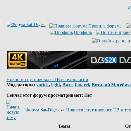
Ф
Правила форума
Профиль
Новости спутникового ТВ и технологий
Модераторы:
yorick
,
light
,
Витс
,
fonaref
,
Виталий Мосейчу
Сейчас этот форум просматривают: Нет
Форум Sat-Digest
->
Новости спутникового ТВ и те
Темы
От