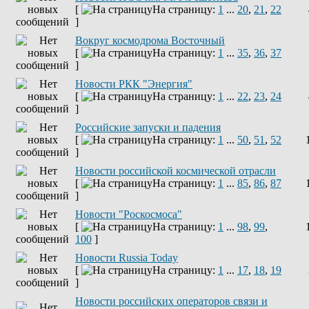
[
На страницу:
1
...
20
,
21
,
22
]
Вокруг космодрома Восточный
[
На страницу:
1
...
35
,
36
,
37
]
Новости РКК "Энергия"
[
На страницу:
1
...
22
,
23
,
24
]
Российские запуски и падения
[
На страницу:
1
...
50
,
51
,
52
]
Новости российской космической отрасли
[
На страницу:
1
...
85
,
86
,
87
]
Новости "Роскосмоса"
[
На страницу:
1
...
98
,
99
,
100
]
Новости Russia Today
[
На страницу:
1
...
17
,
18
,
19
]
Новости российских операторов связи и