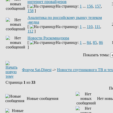
интернет провайдеров
[
На страницу:
1
...
156
,
157
,
158
]
Аналитика по российскому рынку телеком
-медиа
[
На страницу:
1
...
110
,
111
,
112
]
Новости Роскомнадзора
[
На страницу:
1
...
84
,
85
,
86
]
Показать темы:
Форум Sat-Digest
->
Новости спутникового ТВ и те
Страница
1
из
33
П
Новые сообщения
Нет нов