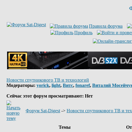
Ф
Правила форума
Профиль
Новости спутникового ТВ и технологий
Модераторы:
yorick
,
light
,
Витс
,
fonaref
,
Виталий Мосейчу
Сейчас этот форум просматривают: Нет
Форум Sat-Digest
->
Новости спутникового ТВ и те
Темы
От