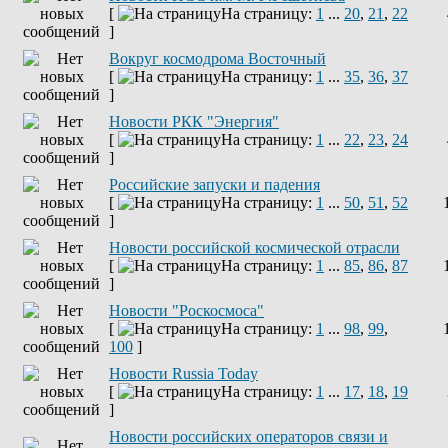
[
На страницу:
1
...
20
,
21
,
22
]
Вокруг космодрома Восточный
[
На страницу:
1
...
35
,
36
,
37
]
Новости РКК "Энергия"
[
На страницу:
1
...
22
,
23
,
24
]
Российские запуски и падения
[
На страницу:
1
...
50
,
51
,
52
]
Новости российской космической отрасли
[
На страницу:
1
...
85
,
86
,
87
]
Новости "Роскосмоса"
[
На страницу:
1
...
98
,
99
,
100
]
Новости Russia Today
[
На страницу:
1
...
17
,
18
,
19
]
Новости российских операторов связи и