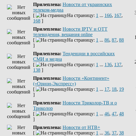
Прилеплена:
Новости от украинских
телеком-медиа
[
На страницу:
1
...
166
,
167
,
168
]
Прилеплена:
Новости IPTV и OTT
телевидения, вещания online
[
На страницу:
1
...
86
,
87
,
88
]
Прилеплена:
Тенденции в российских
СМИ и медиа
[
На страницу:
1
...
136
,
137
,
138
]
Прилеплена:
Новости «Континент»
(«Орион-Экспресс»)
[
На страницу:
1
...
17
,
18
,
19
]
Прилеплена:
Новости Триколор-ТВ и о
Триколор
[
На страницу:
1
...
46
,
47
,
48
]
Прилеплена:
Новости от НТВ+
[
На страницу:
1
...
36
,
37
,
38