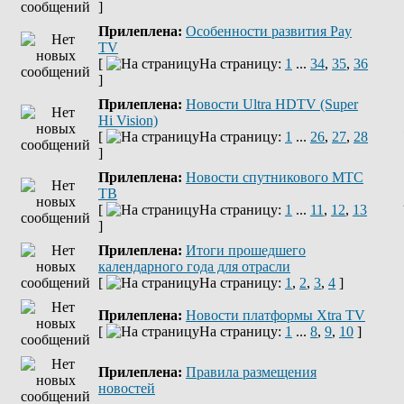
]
Прилеплена:
Оcобенности развития Pay
TV
[
На страницу:
1
...
34
,
35
,
36
]
Прилеплена:
Новости Ultra HDTV (Super
Hi Vision)
[
На страницу:
1
...
26
,
27
,
28
]
Прилеплена:
Новости спутникового МТС
ТВ
[
На страницу:
1
...
11
,
12
,
13
]
Прилеплена:
Итоги прошедшего
календарного года для отрасли
[
На страницу:
1
,
2
,
3
,
4
]
Прилеплена:
Новости платформы Xtra TV
[
На страницу:
1
...
8
,
9
,
10
]
Прилеплена:
Правила размещения
новостей