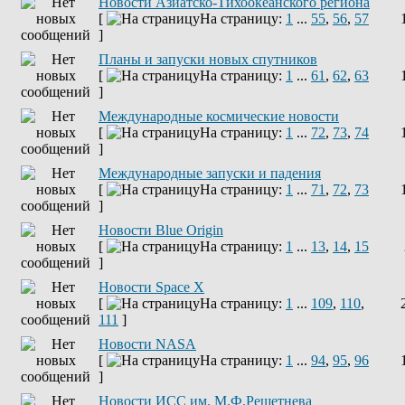
Новости Азиатско-Тихоокеанского региона
[
На страницу:
1
...
55
,
56
,
57
]
Планы и запуски новых спутников
[
На страницу:
1
...
61
,
62
,
63
]
Международные космические новости
[
На страницу:
1
...
72
,
73
,
74
]
Международные запуски и падения
[
На страницу:
1
...
71
,
72
,
73
]
Новости Blue Origin
[
На страницу:
1
...
13
,
14
,
15
]
Новости Space X
[
На страницу:
1
...
109
,
110
,
111
]
Новости NASA
[
На страницу:
1
...
94
,
95
,
96
]
Новости ИСС им. М.Ф.Решетнева