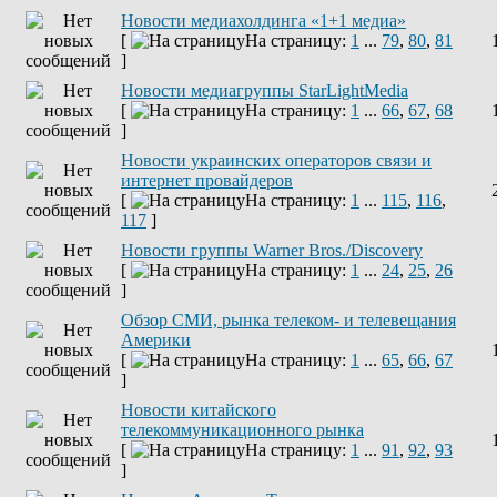
Новости медиахолдинга «1+1 медиа»
[
На страницу:
1
...
79
,
80
,
81
]
Новости медиагруппы StarLightMedia
[
На страницу:
1
...
66
,
67
,
68
]
Новости украинских операторов связи и
интернет провайдеров
[
На страницу:
1
...
115
,
116
,
117
]
Новости группы Warner Bros./Discovery
[
На страницу:
1
...
24
,
25
,
26
]
Обзор СМИ, рынка телеком- и телевещания
Америки
[
На страницу:
1
...
65
,
66
,
67
]
Новости китайского
телекоммуникационного рынка
[
На страницу:
1
...
91
,
92
,
93
]