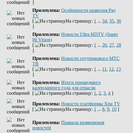
]
Прилеплена:
Оcобенности развития Pay
TV
[
На страницу:
1
...
34
,
35
,
36
]
Прилеплена:
Новости Ultra HDTV (Super
Hi Vision)
[
На страницу:
1
...
26
,
27
,
28
]
Прилеплена:
Новости спутникового МТС
ТВ
[
На страницу:
1
...
11
,
12
,
13
]
Прилеплена:
Итоги прошедшего
календарного года для отрасли
[
На страницу:
1
,
2
,
3
,
4
]
Прилеплена:
Новости платформы Xtra TV
[
На страницу:
1
...
8
,
9
,
10
]
Прилеплена:
Правила размещения
новостей