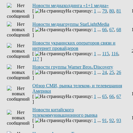
Новости медиахолдинга «1+1 медиа»
[
На страницу:
1
...
79
,
80
,
81
]
Новости медиагруппы StarLightMedia
[
На страницу:
1
...
66
,
67
,
68
]
Новости украинских операторов связи и
интернет провайдеров
[
На страницу:
1
...
115
,
116
,
117
]
Новости группы Warner Bros./Discovery
[
На страницу:
1
...
24
,
25
,
26
]
Обзор СМИ, рынка телеком- и телевещания
Америки
[
На страницу:
1
...
65
,
66
,
67
]
Новости китайского
телекоммуникационного рынка
[
На страницу:
1
...
91
,
92
,
93
]