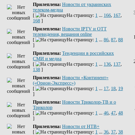
Прилеплена:
Новости от украинских
телеком-медиа
[
На страницу:
1
...
166
,
167
,
168
]
Прилеплена:
Новости IPTV и OTT
телевидения, вещания online
[
На страницу:
1
...
86
,
87
,
88
]
Прилеплена:
Тенденции в российских
СМИ и медиа
[
На страницу:
1
...
136
,
137
,
138
]
Прилеплена:
Новости «Континент»
(«Орион-Экспресс»)
[
На страницу:
1
...
17
,
18
,
19
]
Прилеплена:
Новости Триколор-ТВ и о
Триколор
[
На страницу:
1
...
46
,
47
,
48
]
Прилеплена:
Новости от НТВ+
[
На страницу:
1
...
36
,
37
,
38