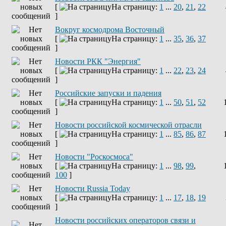
[
На страницу:
1
...
20
,
21
,
22
]
Вокруг космодрома Восточный
[
На страницу:
1
...
35
,
36
,
37
]
Новости РКК "Энергия"
[
На страницу:
1
...
22
,
23
,
24
]
Российские запуски и падения
[
На страницу:
1
...
50
,
51
,
52
]
Новости российской космической отрасли
[
На страницу:
1
...
85
,
86
,
87
]
Новости "Роскосмоса"
[
На страницу:
1
...
98
,
99
,
100
]
Новости Russia Today
[
На страницу:
1
...
17
,
18
,
19
]
Новости российских операторов связи и