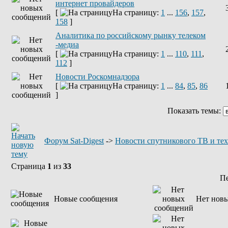
интернет провайдеров
[
На страницу:
1
...
156
,
157
,
158
]
Аналитика по российскому рынку телеком
-медиа
[
На страницу:
1
...
110
,
111
,
112
]
Новости Роскомнадзора
[
На страницу:
1
...
84
,
85
,
86
]
Показать темы:
Форум Sat-Digest
->
Новости спутникового ТВ и те
Страница
1
из
33
П
Новые сообщения
Нет нов