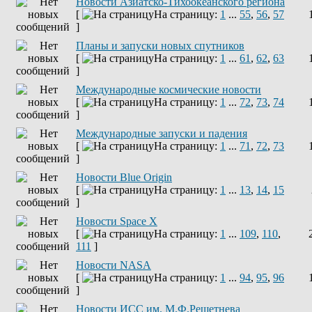
Новости Азиатско-Тихоокеанского региона
[
На страницу:
1
...
55
,
56
,
57
]
Планы и запуски новых спутников
[
На страницу:
1
...
61
,
62
,
63
]
Международные космические новости
[
На страницу:
1
...
72
,
73
,
74
]
Международные запуски и падения
[
На страницу:
1
...
71
,
72
,
73
]
Новости Blue Origin
[
На страницу:
1
...
13
,
14
,
15
]
Новости Space X
[
На страницу:
1
...
109
,
110
,
111
]
Новости NASA
[
На страницу:
1
...
94
,
95
,
96
]
Новости ИСС им. М.Ф.Решетнева