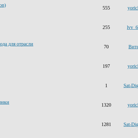
on)
555
yoric
255
lvv_
ода для отрасли
70
Вит
197
yoric
1
Sat-Dig
рики
1320
yoric
1281
Sat-Dig