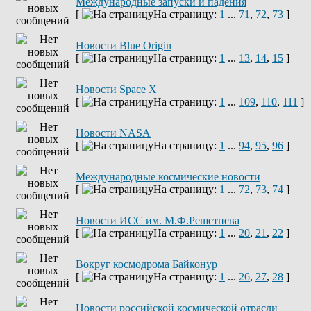
Международные запуски и падения
[
На страницу:
1
...
71
,
72
,
73
]
Новости Blue Origin
[
На страницу:
1
...
13
,
14
,
15
]
Новости Space X
[
На страницу:
1
...
109
,
110
,
111
]
Новости NASA
[
На страницу:
1
...
94
,
95
,
96
]
Международные космические новости
[
На страницу:
1
...
72
,
73
,
74
]
Новости ИСС им. М.Ф.Решетнева
[
На страницу:
1
...
20
,
21
,
22
]
Вокруг космодрома Байконур
[
На страницу:
1
...
26
,
27
,
28
]
Новости российской космической отрасли