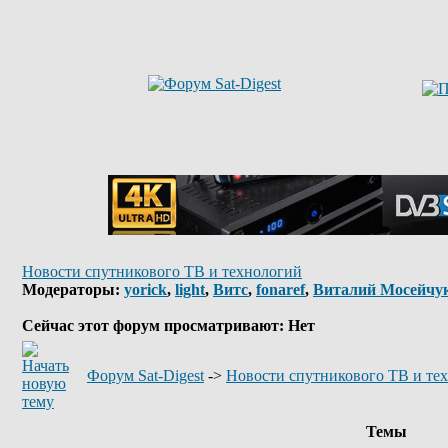
Новости спутникового ТВ и технологий
Модераторы:
yorick
,
light
,
Витс
,
fonaref
,
Виталий Мосейчу
Сейчас этот форум просматривают: Нет
Форум Sat-Digest
->
Новости спутникового ТВ и те
Темы