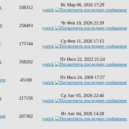
Вс Мар 08, 2026 17:29
k
338312
yorick
Чт Фев 19, 2026 21:39
68
258493
yorick
Ср Фев 11, 2026 17:15
с
175744
yorick
Пт Июл 22, 2022 21:24
k
358202
yorick
Пт Июл 24, 2009 17:57
est
45108
yorick
Ср Авг 05, 2026 22:46
k
217156
yorick
Вт Авг 04, 2026 14:28
est
207392
yorick