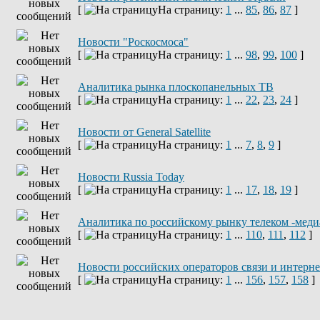
[
На страницу:
1
...
85
,
86
,
87
]
Новости "Роскосмоса"
[
На страницу:
1
...
98
,
99
,
100
]
Аналитика рынка плоскопанельных ТВ
[
На страницу:
1
...
22
,
23
,
24
]
Новости от General Satellite
[
На страницу:
1
...
7
,
8
,
9
]
Новости Russia Today
[
На страницу:
1
...
17
,
18
,
19
]
Аналитика по российскому рынку телеком -меди
[
На страницу:
1
...
110
,
111
,
112
]
Новости российских операторов связи и интерн
[
На страницу:
1
...
156
,
157
,
158
]