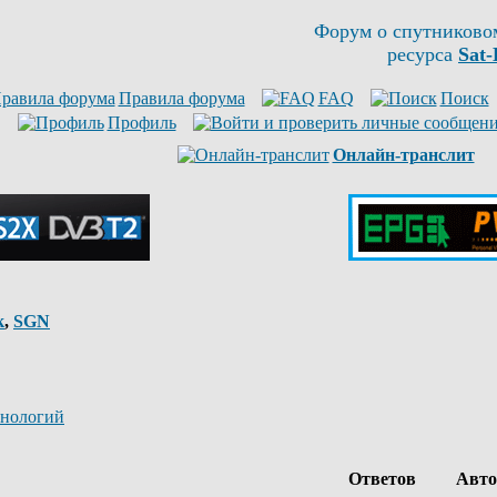
Форум о спутниково
ресурса
Sat-
Правила форума
FAQ
Поиск
Профиль
Онлайн-транслит
к
,
SGN
хнологий
Ответов
Авт