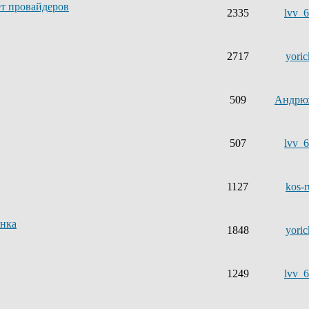
ет провайдеров
2335
lvv_
2717
yoric
509
Андрю
507
lvv_
1127
kos-r
ынка
1848
yoric
1249
lvv_