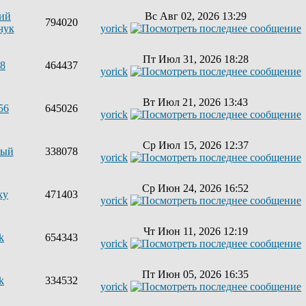
ий
Вс Авг 02, 2026 13:29
794020
чук
yorick
Пт Июл 31, 2026 18:28
68
464437
yorick
Вт Июл 21, 2026 13:43
56
645026
yorick
Ср Июл 15, 2026 12:37
ный
338078
yorick
Ср Июн 24, 2026 16:52
ky
471403
yorick
Чт Июн 11, 2026 12:19
k
654343
yorick
Пт Июн 05, 2026 16:35
k
334532
yorick