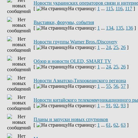
Новости украинских операторов связи и интерн
[
На страницу:
1
...
115
,
116
,
117
]
Выставки, форумы, события
[
На страницу:
1
...
134
,
135
,
136
]
Новости группы Warner Bros./Discovery
[
На страницу:
1
...
24
,
25
,
26
]
Обзор и новости OLED, SMART TV
[
На страницу:
1
...
24
,
25
,
26
]
Новости Азиатско-Тихоокеанского региона
[
На страницу:
1
...
55
,
56
,
57
]
Новости китайского телекоммуникационного р
[
На страницу:
1
...
91
,
92
,
93
]
Планы и запуски новых спутников
[
На страницу:
1
...
61
,
62
,
63
]