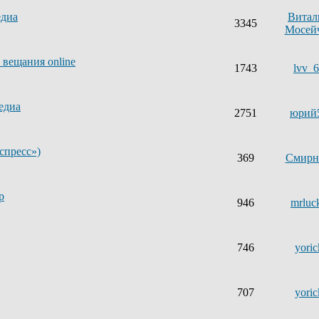
едиа
Витал
3345
Мосей
 вещания online
1743
lvv_
едиа
2751
юрий
спресс»)
369
Смир
р
946
mrluc
746
yoric
707
yoric