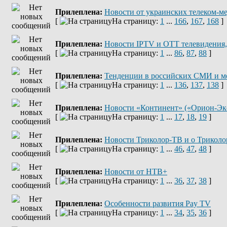
Прилеплена:
Новости от украинских телеком-м
[
На страницу:
1
...
166
,
167
,
168
]
Прилеплена:
Новости IPTV и OTT телевидения,
[
На страницу:
1
...
86
,
87
,
88
]
Прилеплена:
Тенденции в российских СМИ и м
[
На страницу:
1
...
136
,
137
,
138
]
Прилеплена:
Новости «Континент» («Орион-Эк
[
На страницу:
1
...
17
,
18
,
19
]
Прилеплена:
Новости Триколор-ТВ и о Триколо
[
На страницу:
1
...
46
,
47
,
48
]
Прилеплена:
Новости от НТВ+
[
На страницу:
1
...
36
,
37
,
38
]
Прилеплена:
Оcобенности развития Pay TV
[
На страницу:
1
...
34
,
35
,
36
]