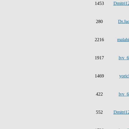
1453
Dmitri1
280
Dr.Ja
2216
malahi
1917
lvv_
1469
yoric
422
lvv_
552
Dmitri1