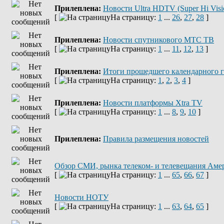
Прилеплена:
Новости Ultra HDTV (Super Hi Visi
[
На страницу:
1
...
26
,
27
,
28
]
Прилеплена:
Новости спутникового МТС ТВ
[
На страницу:
1
...
11
,
12
,
13
]
Прилеплена:
Итоги прошедшего календарного г
[
На страницу:
1
,
2
,
3
,
4
]
Прилеплена:
Новости платформы Xtra TV
[
На страницу:
1
...
8
,
9
,
10
]
Прилеплена:
Правила размещения новостей
Обзор СМИ, рынка телеком- и телевещания Аме
[
На страницу:
1
...
65
,
66
,
67
]
Новости НОТУ
[
На страницу:
1
...
63
,
64
,
65
]