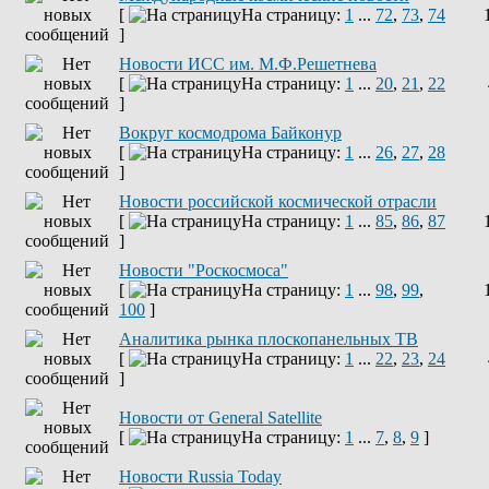
[
На страницу:
1
...
72
,
73
,
74
]
Новости ИСС им. М.Ф.Решетнева
[
На страницу:
1
...
20
,
21
,
22
]
Вокруг космодрома Байконур
[
На страницу:
1
...
26
,
27
,
28
]
Новости российской космической отрасли
[
На страницу:
1
...
85
,
86
,
87
]
Новости "Роскосмоса"
[
На страницу:
1
...
98
,
99
,
100
]
Аналитика рынка плоскопанельных ТВ
[
На страницу:
1
...
22
,
23
,
24
]
Новости от General Satellite
[
На страницу:
1
...
7
,
8
,
9
]
Новости Russia Today