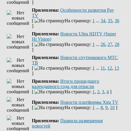
]
Прилеплена:
Оcобенности развития Pay
TV
[
На страницу:
1
...
34
,
35
,
36
]
Прилеплена:
Новости Ultra HDTV (Super
Hi Vision)
[
На страницу:
1
...
26
,
27
,
28
]
Прилеплена:
Новости спутникового МТС
ТВ
[
На страницу:
1
...
11
,
12
,
13
]
Прилеплена:
Итоги прошедшего
календарного года для отрасли
[
На страницу:
1
,
2
,
3
,
4
]
Прилеплена:
Новости платформы Xtra TV
[
На страницу:
1
...
8
,
9
,
10
]
Прилеплена:
Правила размещения
новостей