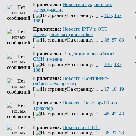
Прилеплена:
Новости от украинских
телеком-медиа
[
На страницу:
1
...
166
,
167
,
168
]
Прилеплена:
Новости IPTV и OTT
телевидения, вещания online
[
На страницу:
1
...
86
,
87
,
88
]
Прилеплена:
Тенденции в российских
СМИ и медиа
[
На страницу:
1
...
136
,
137
,
138
]
Прилеплена:
Новости «Континент»
(«Орион-Экспресс»)
[
На страницу:
1
...
17
,
18
,
19
]
Прилеплена:
Новости Триколор-ТВ и о
Триколор
[
На страницу:
1
...
46
,
47
,
48
]
Прилеплена:
Новости от НТВ+
[
На страницу:
1
...
36
,
37
,
38