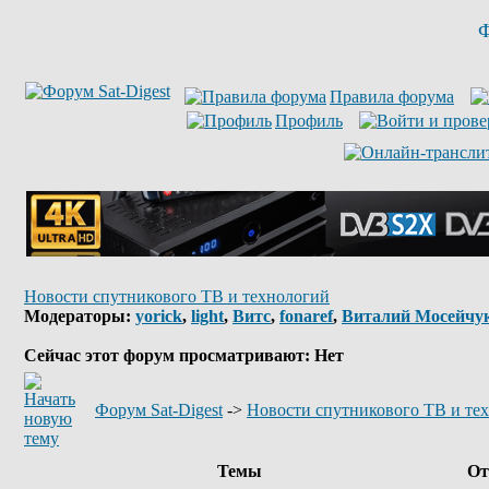
Ф
Правила форума
Профиль
Новости спутникового ТВ и технологий
Модераторы:
yorick
,
light
,
Витс
,
fonaref
,
Виталий Мосейчу
Сейчас этот форум просматривают: Нет
Форум Sat-Digest
->
Новости спутникового ТВ и те
Темы
От