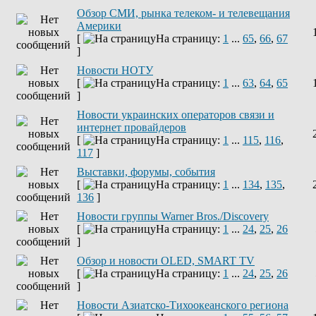
Обзор СМИ, рынка телеком- и телевещания
Америки
[
На страницу:
1
...
65
,
66
,
67
]
Новости НОТУ
[
На страницу:
1
...
63
,
64
,
65
]
Новости украинских операторов связи и
интернет провайдеров
[
На страницу:
1
...
115
,
116
,
117
]
Выставки, форумы, события
[
На страницу:
1
...
134
,
135
,
136
]
Новости группы Warner Bros./Discovery
[
На страницу:
1
...
24
,
25
,
26
]
Обзор и новости OLED, SMART TV
[
На страницу:
1
...
24
,
25
,
26
]
Новости Азиатско-Тихоокеанского региона