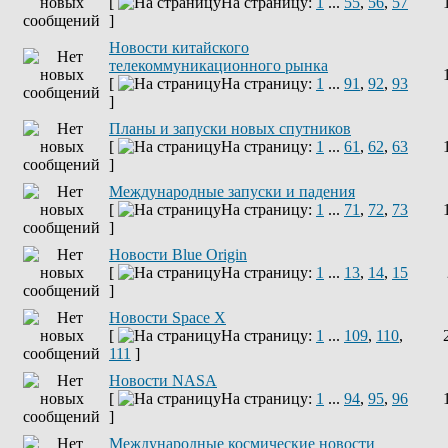
[
На страницу:
1
...
55
,
56
,
57
]
Новости китайского
телекоммуникационного рынка
[
На страницу:
1
...
91
,
92
,
93
]
Планы и запуски новых спутников
[
На страницу:
1
...
61
,
62
,
63
]
Международные запуски и падения
[
На страницу:
1
...
71
,
72
,
73
]
Новости Blue Origin
[
На страницу:
1
...
13
,
14
,
15
]
Новости Space X
[
На страницу:
1
...
109
,
110
,
111
]
Новости NASA
[
На страницу:
1
...
94
,
95
,
96
]
Международные космические новости