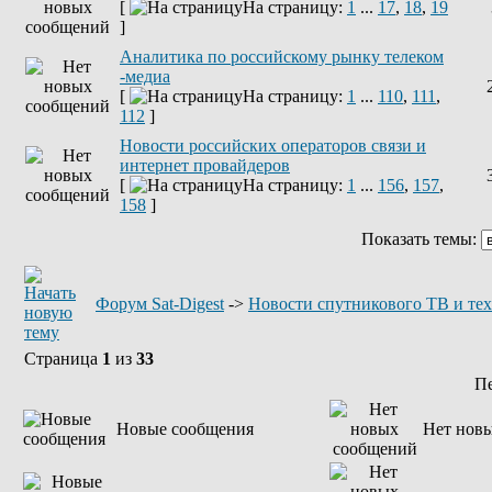
[
На страницу:
1
...
17
,
18
,
19
]
Аналитика по российскому рынку телеком
-медиа
[
На страницу:
1
...
110
,
111
,
112
]
Новости российских операторов связи и
интернет провайдеров
[
На страницу:
1
...
156
,
157
,
158
]
Показать темы:
Форум Sat-Digest
->
Новости спутникового ТВ и те
Страница
1
из
33
П
Новые сообщения
Нет нов