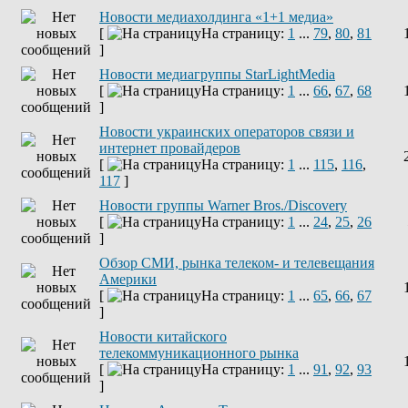
Новости медиахолдинга «1+1 медиа»
[
На страницу:
1
...
79
,
80
,
81
]
Новости медиагруппы StarLightMedia
[
На страницу:
1
...
66
,
67
,
68
]
Новости украинских операторов связи и
интернет провайдеров
[
На страницу:
1
...
115
,
116
,
117
]
Новости группы Warner Bros./Discovery
[
На страницу:
1
...
24
,
25
,
26
]
Обзор СМИ, рынка телеком- и телевещания
Америки
[
На страницу:
1
...
65
,
66
,
67
]
Новости китайского
телекоммуникационного рынка
[
На страницу:
1
...
91
,
92
,
93
]