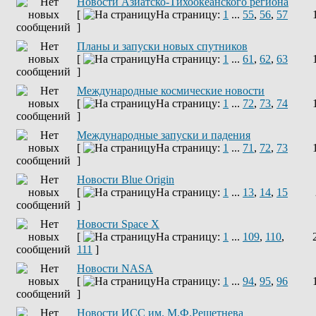
Новости Азиатско-Тихоокеанского региона
[
На страницу:
1
...
55
,
56
,
57
]
Планы и запуски новых спутников
[
На страницу:
1
...
61
,
62
,
63
]
Международные космические новости
[
На страницу:
1
...
72
,
73
,
74
]
Международные запуски и падения
[
На страницу:
1
...
71
,
72
,
73
]
Новости Blue Origin
[
На страницу:
1
...
13
,
14
,
15
]
Новости Space X
[
На страницу:
1
...
109
,
110
,
111
]
Новости NASA
[
На страницу:
1
...
94
,
95
,
96
]
Новости ИСС им. М.Ф.Решетнева