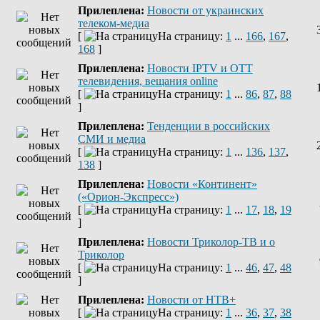
Прилеплена:
Новости от украинских
телеком-медиа
[
На страницу:
1
...
166
,
167
,
168
]
Прилеплена:
Новости IPTV и OTT
телевидения, вещания online
[
На страницу:
1
...
86
,
87
,
88
]
Прилеплена:
Тенденции в российских
СМИ и медиа
[
На страницу:
1
...
136
,
137
,
138
]
Прилеплена:
Новости «Континент»
(«Орион-Экспресс»)
[
На страницу:
1
...
17
,
18
,
19
]
Прилеплена:
Новости Триколор-ТВ и о
Триколор
[
На страницу:
1
...
46
,
47
,
48
]
Прилеплена:
Новости от НТВ+
[
На страницу:
1
...
36
,
37
,
38