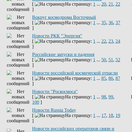
[
На страницу:
1
...
20
,
21
,
22
]
Вокруг космодрома Восточный
[
На страницу:
1
...
35
,
36
,
37
]
Новости РКК "Энергия"
[
На страницу:
1
...
22
,
23
,
24
]
Российские запуски и падения
[
На страницу:
1
...
50
,
51
,
52
]
Новости российской космической отрасли
[
На страницу:
1
...
85
,
86
,
87
]
Новости "Роскосмоса"
[
На страницу:
1
...
98
,
99
,
100
]
Новости Russia Today
[
На страницу:
1
...
17
,
18
,
19
]
Новости российских операторов связи и