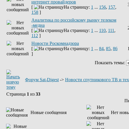
интернет провайдеров
[
На страницу:
1
...
156
,
157
,
158
]
Аналитика по российскому рынку телеком
-медиа
[
На страницу:
1
...
110
,
111
,
112
]
Новости Роскомнадзора
[
На страницу:
1
...
84
,
85
,
86
]
Показать темы:
Форум Sat-Digest
->
Новости спутникового ТВ и те
Страница
1
из
33
П
Новые сообщения
Нет нов