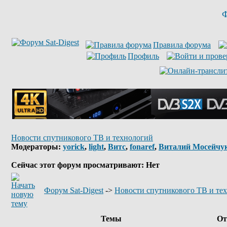
Ф
Правила форума
Профиль
Новости спутникового ТВ и технологий
Модераторы:
yorick
,
light
,
Витс
,
fonaref
,
Виталий Мосейчу
Сейчас этот форум просматривают: Нет
Форум Sat-Digest
->
Новости спутникового ТВ и те
Темы
От