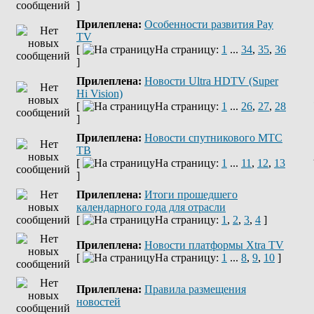
]
Прилеплена:
Оcобенности развития Pay
TV
[
На страницу:
1
...
34
,
35
,
36
]
Прилеплена:
Новости Ultra HDTV (Super
Hi Vision)
[
На страницу:
1
...
26
,
27
,
28
]
Прилеплена:
Новости спутникового МТС
ТВ
[
На страницу:
1
...
11
,
12
,
13
]
Прилеплена:
Итоги прошедшего
календарного года для отрасли
[
На страницу:
1
,
2
,
3
,
4
]
Прилеплена:
Новости платформы Xtra TV
[
На страницу:
1
...
8
,
9
,
10
]
Прилеплена:
Правила размещения
новостей