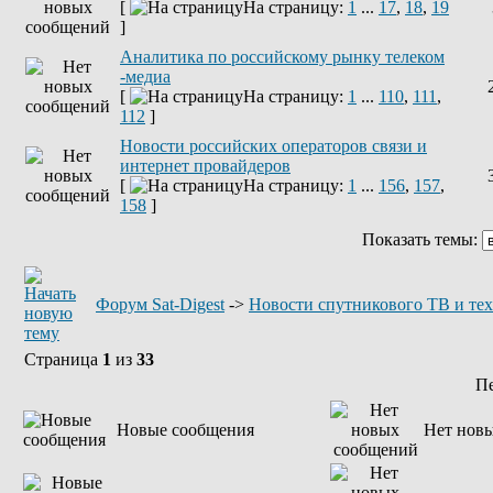
[
На страницу:
1
...
17
,
18
,
19
]
Аналитика по российскому рынку телеком
-медиа
[
На страницу:
1
...
110
,
111
,
112
]
Новости российских операторов связи и
интернет провайдеров
[
На страницу:
1
...
156
,
157
,
158
]
Показать темы:
Форум Sat-Digest
->
Новости спутникового ТВ и те
Страница
1
из
33
П
Новые сообщения
Нет нов