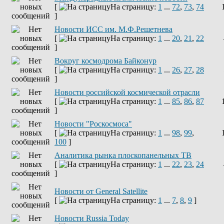
[
На страницу:
1
...
72
,
73
,
74
]
Новости ИСС им. М.Ф.Решетнева
[
На страницу:
1
...
20
,
21
,
22
]
Вокруг космодрома Байконур
[
На страницу:
1
...
26
,
27
,
28
]
Новости российской космической отрасли
[
На страницу:
1
...
85
,
86
,
87
]
Новости "Роскосмоса"
[
На страницу:
1
...
98
,
99
,
100
]
Аналитика рынка плоскопанельных ТВ
[
На страницу:
1
...
22
,
23
,
24
]
Новости от General Satellite
[
На страницу:
1
...
7
,
8
,
9
]
Новости Russia Today