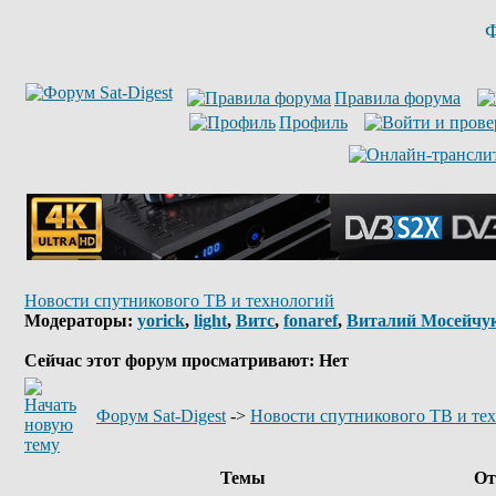
Ф
Правила форума
Профиль
Новости спутникового ТВ и технологий
Модераторы:
yorick
,
light
,
Витс
,
fonaref
,
Виталий Мосейчу
Сейчас этот форум просматривают: Нет
Форум Sat-Digest
->
Новости спутникового ТВ и те
Темы
От