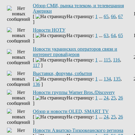
Обзор СМИ, рынка телеком- и телевещания
Америки
[
На страницу:
1
...
65
,
66
,
67
]
Новости НОТУ
[
На страницу:
1
...
63
,
64
,
65
]
Новости украинских операторов связи и
интернет провайдеров
[
На страницу:
1
...
115
,
116
,
117
]
Выставки, форумы, события
[
На страницу:
1
...
134
,
135
,
136
]
Новости группы Warner Bros./Discovery
[
На страницу:
1
...
24
,
25
,
26
]
Обзор и новости OLED, SMART TV
[
На страницу:
1
...
24
,
25
,
26
]
Новости Азиатско-Тихоокеанского региона