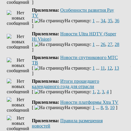
]
Прилеплена:
Оcобенности развития Pay
TV
[
На страницу:
1
...
34
,
35
,
36
]
Прилеплена:
Новости Ultra HDTV (Super
Hi Vision)
[
На страницу:
1
...
26
,
27
,
28
]
Прилеплена:
Новости спутникового МТС
ТВ
[
На страницу:
1
...
11
,
12
,
13
]
Прилеплена:
Итоги прошедшего
календарного года для отрасли
[
На страницу:
1
,
2
,
3
,
4
]
Прилеплена:
Новости платформы Xtra TV
[
На страницу:
1
...
8
,
9
,
10
]
Прилеплена:
Правила размещения
новостей