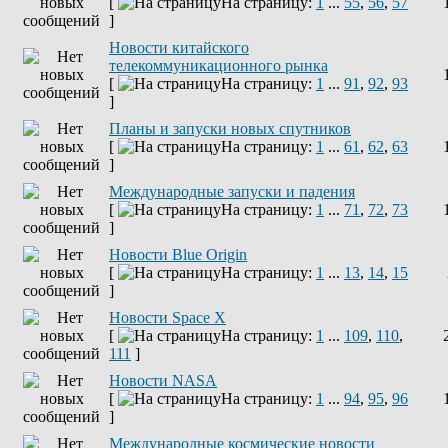
[
На страницу:
1
...
55
,
56
,
57
]
Новости китайского
телекоммуникационного рынка
[
На страницу:
1
...
91
,
92
,
93
]
Планы и запуски новых спутников
[
На страницу:
1
...
61
,
62
,
63
]
Международные запуски и падения
[
На страницу:
1
...
71
,
72
,
73
]
Новости Blue Origin
[
На страницу:
1
...
13
,
14
,
15
]
Новости Space X
[
На страницу:
1
...
109
,
110
,
111
]
Новости NASA
[
На страницу:
1
...
94
,
95
,
96
]
Международные космические новости