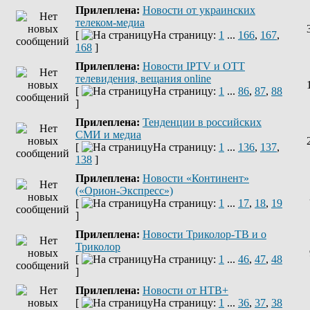
Прилеплена:
Новости от украинских
телеком-медиа
[
На страницу:
1
...
166
,
167
,
168
]
Прилеплена:
Новости IPTV и OTT
телевидения, вещания online
[
На страницу:
1
...
86
,
87
,
88
]
Прилеплена:
Тенденции в российских
СМИ и медиа
[
На страницу:
1
...
136
,
137
,
138
]
Прилеплена:
Новости «Континент»
(«Орион-Экспресс»)
[
На страницу:
1
...
17
,
18
,
19
]
Прилеплена:
Новости Триколор-ТВ и о
Триколор
[
На страницу:
1
...
46
,
47
,
48
]
Прилеплена:
Новости от НТВ+
[
На страницу:
1
...
36
,
37
,
38